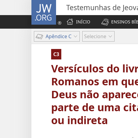
JW.ORG
Testemunhas de Jeov
INÍCIO
ENSINOS BÍ
Apêndice C
Selecione
C3
Versículos do liv
Romanos em que
Deus não apare
parte de uma cit
ou indireta