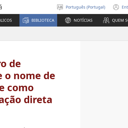
á
Português (Portugal)
Ent
Selecionar
(a
Língua
u
BLICOS
BIBLIOTECA
NOTÍCIAS
QUEM 
no
ja
ro de
 o nome de
ce como
ação direta