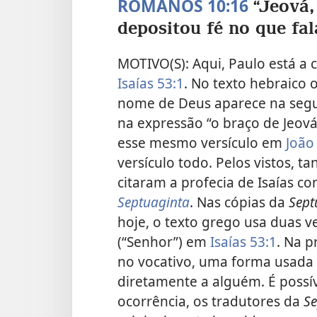
ROMANOS 10:16
“Jeová,
depositou fé no que fa
MOTIVO(S): Aqui, Paulo está a c
Isaías 53:1
. No texto hebraico o
nome de Deus aparece na segu
na expressão “o braço de Jeová
esse mesmo versículo em
João
versículo todo. Pelos vistos, t
citaram a profecia de Isaías c
Septuaginta
. Nas cópias da
Sept
hoje, o texto grego usa duas v
(“Senhor”) em
Isaías 53:1
. Na p
no vocativo, uma forma usada p
diretamente a alguém. É possív
ocorrência, os tradutores da
Se