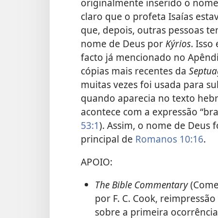
originalmente inserido o nome
claro que o profeta Isaías estav
que, depois, outras pessoas t
nome de Deus por
Kýrios
. Isso
facto já mencionado no Apêndi
cópias mais recentes da
Septua
muitas vezes foi usada para su
quando aparecia no texto hebr
acontece com a expressão “br
53:1
). Assim, o nome de Deus f
principal de
Romanos 10:16
.
APOIO:
The Bible Commentary
(Comen
por F. C. Cook, reimpressão
sobre a primeira ocorrência