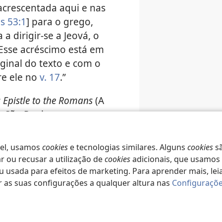
 acrescentada aqui e nas
as 53:1
] para o grego,
a dirigir-se a Jeová, o
Esse acréscimo está em
ginal do texto e com o
re ele no
v. 17
.”
s Epistle to the Romans
(A
e São Paulo aos
 diz o seguinte sobre
centa ‘Senhor’ à citação
vel, usamos
cookies
e tecnologias similares. Alguns
cookies
sã
a era dirigida a
 ou recusar a utilização de
cookies
adicionais, que usamos 
usada para efeitos de marketing. Para aprender mais, lei
r as suas configurações a qualquer altura nas
Configuraçõe
New Testament
(Dicionário
o), 1991, (vol. 2, pág.
:16
como um dos