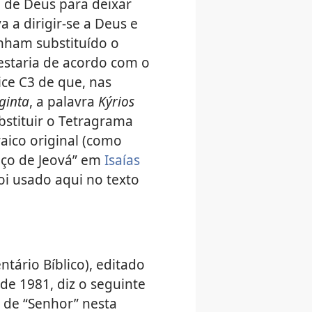
 de Deus para deixar
a a dirigir-se a Deus e
enham substituído o
 estaria de acordo com o
ce C3 de que, nas
ginta
, a palavra
Kýrios
bstituir o Tetragrama
aico original (como
aço de Jeová” em
Isaías
oi usado aqui no texto
tário Bíblico), editado
 de 1981, diz o seguinte
 de “Senhor” nesta