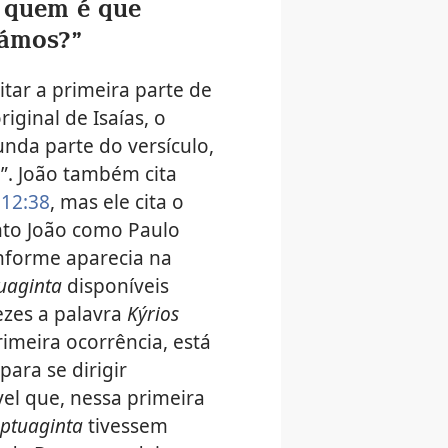
 quem é que
lámos?”
itar a primeira parte de
riginal de Isaías, o
nda parte do versículo,
”. João também cita
 12:38
, mas ele cita o
anto João como Paulo
onforme aparecia na
uaginta
disponíveis
ezes a palavra
Kýrios
rimeira ocorrência, está
ara se dirigir
el que, nessa primeira
ptuaginta
tivessem