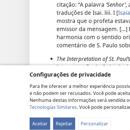
citação: “A palavra
‘Senhor’
,
traduções de Isai. liii. I [
Isaí
mostra que o profeta estava 
emissor da mensagem. […] 
harmonia com o sentido ori
comentário de S. Paulo sob
The Interpretation of St. Paul’
Interpretação da Epístola d
Configurações de privacidade
Romanos), de R.C.H. Lenski,
este versículo: “Paulo acres
Para lhe oferecer a melhor experiência possí
porque a pergunta do profet
e não podem ser recusados. Você pode aceitar
Yahweh
.”
Nenhuma destas informações será vendida ou 
Tecnologias Similares
. Você pode personaliza
Exegetical Dictionary of the 
Exegético do Novo Testament
Aceitar
Rejeitar
Personalizar
329-330) alista
Romanos 10