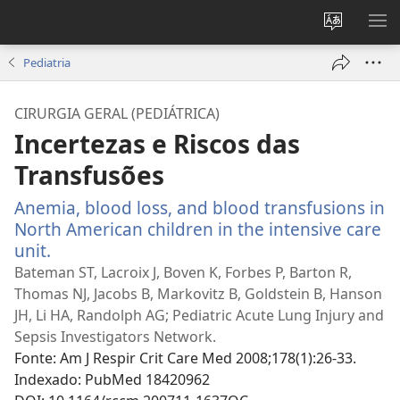
Alterar
MO
a
ME
Pediatria
língua
do
CIRURGIA GERAL (PEDIÁTRICA)
site
Incertezas e Riscos das
Transfusões
Anemia, blood loss, and blood transfusions in
North American children in the intensive care
unit.
(abre
uma
Bateman ST, Lacroix J, Boven K, Forbes P, Barton R,
nova
Thomas NJ, Jacobs B, Markovitz B, Goldstein B, Hanson
janela)
JH, Li HA, Randolph AG; Pediatric Acute Lung Injury and
Sepsis Investigators Network.
Fonte
‎: Am J Respir Crit Care Med 2008;178(1):26-33.
Indexado
‎: PubMed 18420962