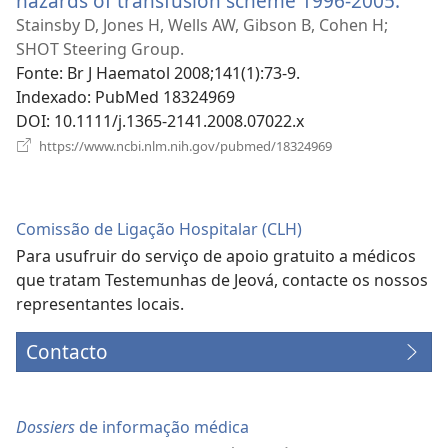
hazards of transfusion scheme 1996-2005.
(abre
uma
Stainsby D, Jones H, Wells AW, Gibson B, Cohen H;
nova
SHOT Steering Group.
janel
Fonte
‎: Br J Haematol 2008;141(1):73-9.
Indexado
‎: PubMed 18324969
DOI
‎: 10.1111/j.1365-2141.2008.07022.x
(abre
https://www.ncbi.nlm.nih.gov/pubmed/18324969
uma
nova
janela)
Comissão de Ligação Hospitalar (CLH)
Para usufruir do serviço de apoio gratuito a médicos
que tratam Testemunhas de Jeová, contacte os nossos
representantes locais.
Contacto
Dossiers
de informação médica