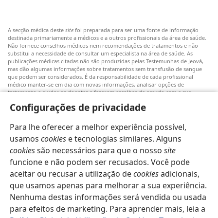
A secção médica deste
site
foi preparada para ser uma fonte de informação
destinada primariamente a médicos e a outros profissionais da área de saúde.
Não fornece conselhos médicos nem recomendações de tratamentos e não
substitui a necessidade de consultar um especialista na área de saúde. As
publicações médicas citadas não são produzidas pelas Testemunhas de Jeová,
mas dão algumas informações sobre tratamentos sem transfusão de sangue
que podem ser considerados. É da responsabilidade de cada profissional
médico manter-se em dia com novas informações, analisar opções de
tratamento e ajudar os doentes a fazerem escolhas de acordo com a sua
patologia, vontade, valores e crenças. Nem todos os tratamentos referidos
Configurações de privacidade
serão aplicáveis ou aceitáveis para todos os doentes.
Doentes: Consultem sempre o vosso médico ou outro profissional de saúde
Para lhe oferecer a melhor experiência possível,
para obter informações sobre doenças ou tratamentos. Consulte um médico se
achar que tem um problema de saúde.
usamos
cookies
e tecnologias similares. Alguns
cookies
são necessários para que o nosso
site
O uso deste
site
está sujeito aos seus
termos de utilização
.
funcione e não podem ser recusados. Você pode
aceitar ou recusar a utilização de
cookies
adicionais,
que usamos apenas para melhorar a sua experiência.
Nenhuma destas informações será vendida ou usada
Definições de aspeto
para efeitos de marketing. Para aprender mais, leia a