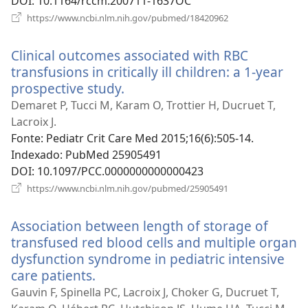
DOI
‎: 10.1164/rccm.200711-1637OC
(abre
https://www.ncbi.nlm.nih.gov/pubmed/18420962
uma
nova
Clinical outcomes associated with RBC
janela)
transfusions in critically ill children: a 1-year
prospective study.
(abre
uma
Demaret P, Tucci M, Karam O, Trottier H, Ducruet T,
nova
Lacroix J.
janela)
Fonte
‎: Pediatr Crit Care Med 2015;16(6):505-14.
Indexado
‎: PubMed 25905491
DOI
‎: 10.1097/PCC.0000000000000423
(abre
https://www.ncbi.nlm.nih.gov/pubmed/25905491
uma
nova
Association between length of storage of
janela)
transfused red blood cells and multiple organ
dysfunction syndrome in pediatric intensive
care patients.
(abre
uma
Gauvin F, Spinella PC, Lacroix J, Choker G, Ducruet T,