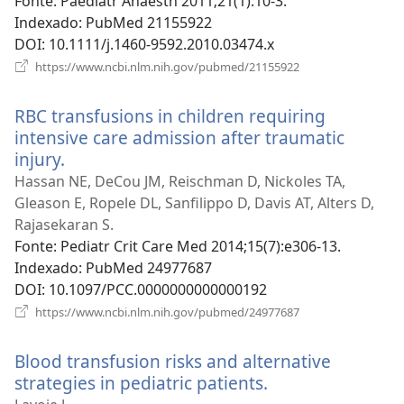
nova
Fonte
‎: Paediatr Anaesth 2011;21(1):10-3.
janela)
Indexado
‎: PubMed 21155922
DOI
‎: 10.1111/j.1460-9592.2010.03474.x
(abre
https://www.ncbi.nlm.nih.gov/pubmed/21155922
uma
nova
RBC transfusions in children requiring
janela)
intensive care admission after traumatic
injury.
(abre
uma
Hassan NE, DeCou JM, Reischman D, Nickoles TA,
nova
Gleason E, Ropele DL, Sanfilippo D, Davis AT, Alters D,
janela)
Rajasekaran S.
Fonte
‎: Pediatr Crit Care Med 2014;15(7):e306-13.
Indexado
‎: PubMed 24977687
DOI
‎: 10.1097/PCC.0000000000000192
(abre
https://www.ncbi.nlm.nih.gov/pubmed/24977687
uma
nova
Blood transfusion risks and alternative
janela)
strategies in pediatric patients.
(abre