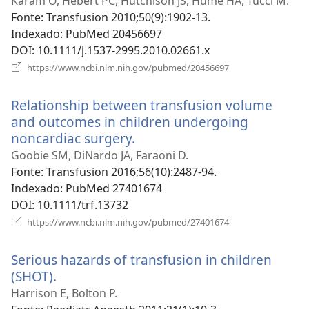
nova
Karam O, Hébert PC, Hutchison JS, Hume HA, Tucci M.
janela)
Fonte
‎: Transfusion 2010;50(9):1902-13.
Indexado
‎: PubMed 20456697
DOI
‎: 10.1111/j.1537-2995.2010.02661.x
(abre
https://www.ncbi.nlm.nih.gov/pubmed/20456697
uma
nova
Relationship between transfusion volume
janela)
and outcomes in children undergoing
noncardiac surgery.
(abre
uma
Goobie SM, DiNardo JA, Faraoni D.
nova
Fonte
‎: Transfusion 2016;56(10):2487-94.
janela)
Indexado
‎: PubMed 27401674
DOI
‎: 10.1111/trf.13732
(abre
https://www.ncbi.nlm.nih.gov/pubmed/27401674
uma
nova
Serious hazards of transfusion in children
janela)
(SHOT).
(abre
uma
Harrison E, Bolton P.