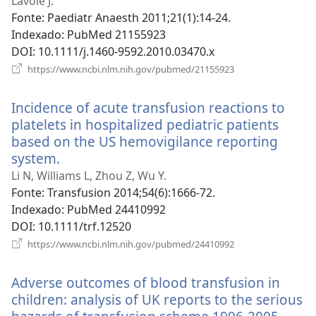
uma
Lavoie J.
nova
Fonte
‎: Paediatr Anaesth 2011;21(1):14-24.
janela)
Indexado
‎: PubMed 21155923
DOI
‎: 10.1111/j.1460-9592.2010.03470.x
(abre
https://www.ncbi.nlm.nih.gov/pubmed/21155923
uma
nova
Incidence of acute transfusion reactions to
janela)
platelets in hospitalized pediatric patients
based on the US hemovigilance reporting
system.
(abre
uma
Li N, Williams L, Zhou Z, Wu Y.
nova
Fonte
‎: Transfusion 2014;54(6):1666-72.
janela)
Indexado
‎: PubMed 24410992
DOI
‎: 10.1111/trf.12520
(abre
https://www.ncbi.nlm.nih.gov/pubmed/24410992
uma
nova
Adverse outcomes of blood transfusion in
janela)
children: analysis of UK reports to the serious