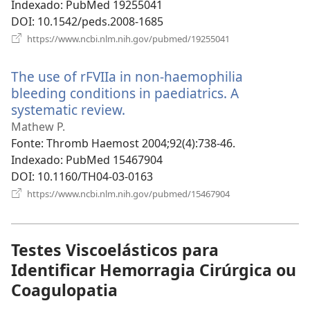
Indexado
‎: PubMed 19255041
DOI
‎: 10.1542/peds.2008-1685
(abre
https://www.ncbi.nlm.nih.gov/pubmed/19255041
uma
nova
The use of rFVIIa in non-haemophilia
janela)
bleeding conditions in paediatrics. A
systematic review.
(abre
uma
Mathew P.
nova
Fonte
‎: Thromb Haemost 2004;92(4):738-46.
janela)
Indexado
‎: PubMed 15467904
DOI
‎: 10.1160/TH04-03-0163
(abre
https://www.ncbi.nlm.nih.gov/pubmed/15467904
uma
nova
janela)
Testes Viscoelásticos para
Identificar Hemorragia Cirúrgica ou
Coagulopatia