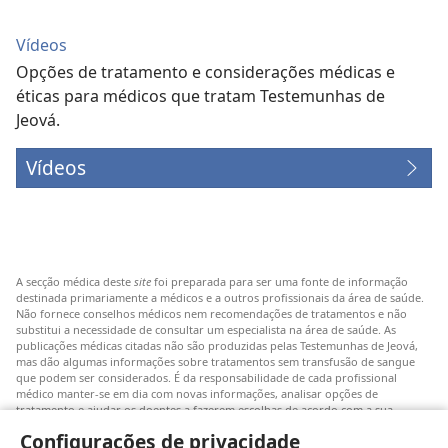
Vídeos
Opções de tratamento e considerações médicas e
éticas para médicos que tratam Testemunhas de
Jeová.
Vídeos
A secção médica deste
site
foi preparada para ser uma fonte de informação
destinada primariamente a médicos e a outros profissionais da área de saúde.
Não fornece conselhos médicos nem recomendações de tratamentos e não
substitui a necessidade de consultar um especialista na área de saúde. As
publicações médicas citadas não são produzidas pelas Testemunhas de Jeová,
mas dão algumas informações sobre tratamentos sem transfusão de sangue
que podem ser considerados. É da responsabilidade de cada profissional
médico manter-se em dia com novas informações, analisar opções de
tratamento e ajudar os doentes a fazerem escolhas de acordo com a sua
patologia, vontade, valores e crenças. Nem todos os tratamentos referidos
Configurações de privacidade
serão aplicáveis ou aceitáveis para todos os doentes.