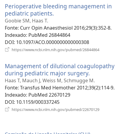
Perioperative bleeding management in
pediatric patients.
(abre
uma
Goobie SM, Haas T.
nova
Fonte
‎: Curr Opin Anaesthesiol 2016;29(3):352-8.
janela)
Indexado
‎: PubMed 26844864
DOI
‎: 10.1097/ACO.0000000000000308
(abre
https://www.ncbi.nlm.nih.gov/pubmed/26844864
uma
nova
Management of dilutional coagulopathy
janela)
during pediatric major surgery.
(abre
uma
Haas T, Mauch J, Weiss M, Schmugge M.
nova
Fonte
‎: Transfus Med Hemother 2012;39(2):114-9.
janela)
Indexado
‎: PubMed 22670129
DOI
‎: 10.1159/000337245
(abre
https://www.ncbi.nlm.nih.gov/pubmed/22670129
uma
nova
janela)