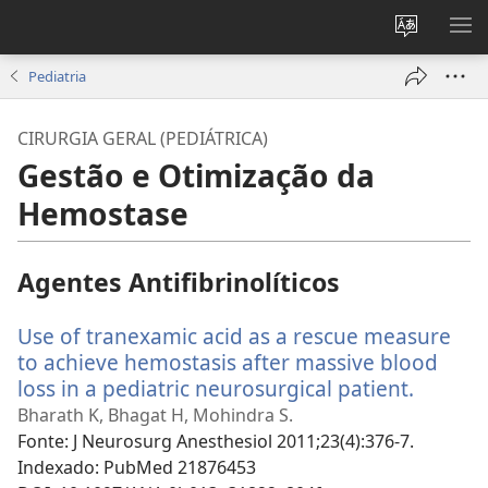
Alterar
MO
a
ME
Pediatria
língua
do
CIRURGIA GERAL (PEDIÁTRICA)
site
Gestão e Otimização da
Hemostase
Agentes Antifibrinolíticos
Use of tranexamic acid as a rescue measure
to achieve hemostasis after massive blood
loss in a pediatric neurosurgical patient.
(abre
uma
Bharath K, Bhagat H, Mohindra S.
nova
Fonte
‎: J Neurosurg Anesthesiol 2011;23(4):376-7.
janela)
Indexado
‎: PubMed 21876453