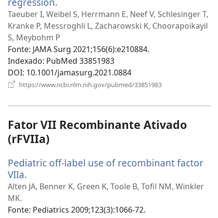
regression.
(abre
uma
Taeuber I, Weibel S, Herrmann E, Neef V, Schlesinger T,
nova
Kranke P, Messroghli L, Zacharowski K, Choorapoikayil
janela)
S, Meybohm P
Fonte
‎: JAMA Surg 2021;156(6):e210884.
Indexado
‎: PubMed 33851983
DOI
‎: 10.1001/jamasurg.2021.0884
(abre
https://www.ncbi.nlm.nih.gov/pubmed/33851983
uma
nova
janela)
Fator VII Recombinante Ativado
(rFVIIa)
Pediatric off-label use of recombinant factor
VIIa.
(abre
uma
Alten JA, Benner K, Green K, Toole B, Tofil NM, Winkler
nova
MK.
janela)
Fonte
‎: Pediatrics 2009;123(3):1066-72.