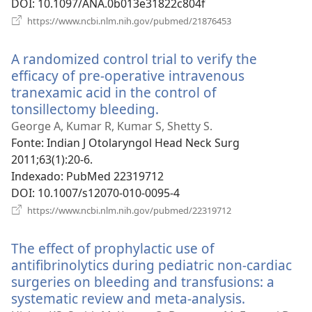
DOI
‎: 10.1097/ANA.0b013e31822c804f
(abre
https://www.ncbi.nlm.nih.gov/pubmed/21876453
uma
nova
A randomized control trial to verify the
janela)
efficacy of pre-operative intravenous
tranexamic acid in the control of
tonsillectomy bleeding.
(abre
uma
George A, Kumar R, Kumar S, Shetty S.
nova
Fonte
‎: Indian J Otolaryngol Head Neck Surg
janela)
2011;63(1):20-6.
Indexado
‎: PubMed 22319712
DOI
‎: 10.1007/s12070-010-0095-4
(abre
https://www.ncbi.nlm.nih.gov/pubmed/22319712
uma
nova
The effect of prophylactic use of
janela)
antifibrinolytics during pediatric non-cardiac
surgeries on bleeding and transfusions: a
systematic review and meta-analysis.
(abre