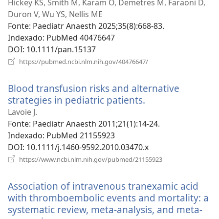
uma
Hickey KS, Smith M, Karam O, Demetres M, Faraoni D,
nova
Duron V, Wu YS, Nellis ME
janela)
Fonte
‎: Paediatr Anaesth 2025;35(8):668-83.
Indexado
‎: PubMed 40476647
DOI
‎: 10.1111/pan.15137
(abre
https://pubmed.ncbi.nlm.nih.gov/40476647/
uma
nova
Blood transfusion risks and alternative
janela)
strategies in pediatric patients.
(abre
uma
Lavoie J.
nova
Fonte
‎: Paediatr Anaesth 2011;21(1):14-24.
janela)
Indexado
‎: PubMed 21155923
DOI
‎: 10.1111/j.1460-9592.2010.03470.x
(abre
https://www.ncbi.nlm.nih.gov/pubmed/21155923
uma
nova
Association of intravenous tranexamic acid
janela)
with thromboembolic events and mortality: a
systematic review, meta-analysis, and meta-