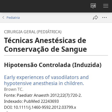
Alterar
MO
a
ME
Pediatria
língua
do
CIRURGIA GERAL (PEDIÁTRICA)
site
Técnicas Anestésicas de
Conservação de Sangue
Hipotensão Controlada (Induzida)
Early experiences of vasodilators and
hypotensive anesthesia in children.
(abre
uma
Brown TC.
nova
Fonte
‎: Paediatr Anaesth 2012;22(7):720-2.
janela)
Indexado
‎: PubMed 22243693
DOI
‎: 10.1111/j.1460-9592.2012.03799.x