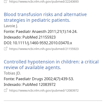
(abre
https://www.ncbi.nlm.nih.gov/pubmed/22243693
uma
nova
Blood transfusion risks and alternative
janela)
strategies in pediatric patients.
(abre
uma
Lavoie J.
nova
Fonte
‎: Paediatr Anaesth 2011;21(1):14-24.
janela)
Indexado
‎: PubMed 21155923
DOI
‎: 10.1111/j.1460-9592.2010.03470.x
(abre
https://www.ncbi.nlm.nih.gov/pubmed/21155923
uma
nova
Controlled hypotension in children: a critical
janela)
review of available agents.
(abre
uma
Tobias JD.
nova
Fonte
‎: Paediatr Drugs 2002;4(7):439-53.
janela)
Indexado
‎: PubMed 12083972
(abre
https://www.ncbi.nlm.nih.gov/pubmed/12083972
uma
nova
janela)