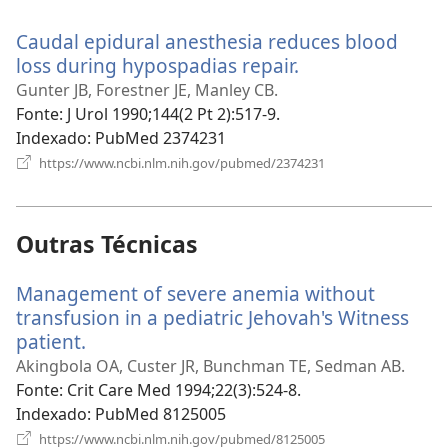
uma
nova
Caudal epidural anesthesia reduces blood
janela)
loss during hypospadias repair.
(abre
uma
Gunter JB, Forestner JE, Manley CB.
nova
Fonte
‎: J Urol 1990;144(2 Pt 2):517-9.
janela)
Indexado
‎: PubMed 2374231
(abre
https://www.ncbi.nlm.nih.gov/pubmed/2374231
uma
nova
janela)
Outras Técnicas
Management of severe anemia without
transfusion in a pediatric Jehovah's Witness
patient.
(abre
uma
Akingbola OA, Custer JR, Bunchman TE, Sedman AB.
nova
Fonte
‎: Crit Care Med 1994;22(3):524-8.
janela)
Indexado
‎: PubMed 8125005
(abre
https://www.ncbi.nlm.nih.gov/pubmed/8125005