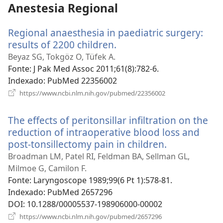
Anestesia Regional
Regional anaesthesia in paediatric surgery:
results of 2200 children.
(abre
uma
Beyaz SG, Tokgöz O, Tüfek A.
nova
Fonte
‎: J Pak Med Assoc 2011;61(8):782-6.
janela)
Indexado
‎: PubMed 22356002
(abre
https://www.ncbi.nlm.nih.gov/pubmed/22356002
uma
nova
The effects of peritonsillar infiltration on the
janela)
reduction of intraoperative blood loss and
post-tonsillectomy pain in children.
(abre
uma
Broadman LM, Patel RI, Feldman BA, Sellman GL,
nova
Milmoe G, Camilon F.
janela)
Fonte
‎: Laryngoscope 1989;99(6 Pt 1):578-81.
Indexado
‎: PubMed 2657296
DOI
‎: 10.1288/00005537-198906000-00002
(abre
https://www.ncbi.nlm.nih.gov/pubmed/2657296