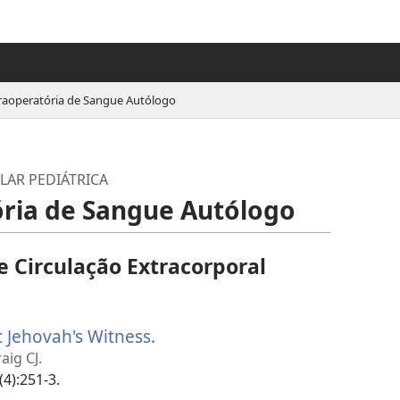
raoperatória de Sangue Autólogo
LAR PEDIÁTRICA
ória de Sangue Autólogo
e Circulação Extracorporal
c Jehovah's Witness.
(abre
uma
aig CJ.
nova
(4):251-3.