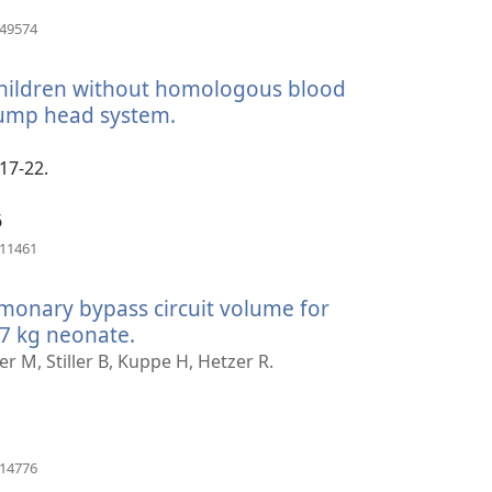
janela)
(abre
649574
uma
nova
children without homologous blood
janela)
pump head system.
(abre
uma
nova
17-22.
janela)
6
(abre
511461
uma
nova
monary bypass circuit volume for
janela)
.7 kg neonate.
(abre
uma
r M, Stiller B, Kuppe H, Hetzer R.
nova
janela)
(abre
714776
uma