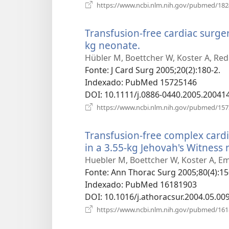
https://www.ncbi.nlm.nih.gov/pubmed/18
Transfusion-free cardiac surge
kg neonate.
(abre
uma
Hübler M, Boettcher W, Koster A, Redli
nova
Fonte
‎: J Card Surg 2005;20(2):180-2.
janela)
Indexado
‎: PubMed 15725146
DOI
‎: 10.1111/j.0886-0440.2005.20041
https://www.ncbi.nlm.nih.gov/pubmed/15
Transfusion-free complex card
in a 3.55-kg Jehovah's Witness
Huebler M, Boettcher W, Koster A, Em
Fonte
‎: Ann Thorac Surg 2005;80(4):15
Indexado
‎: PubMed 16181903
DOI
‎: 10.1016/j.athoracsur.2004.05.00
https://www.ncbi.nlm.nih.gov/pubmed/16