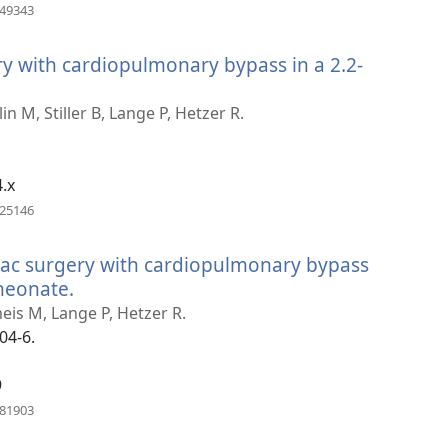
(abre
249343
uma
nova
ry with cardiopulmonary bypass in a 2.2-
janela)
n M, Stiller B, Lange P, Hetzer R.
4.x
(abre
725146
uma
nova
iac surgery with cardiopulmonary bypass
janela)
 neonate.
(abre
uma
eis M, Lange P, Hetzer R.
nova
04-6.
janela)
9
(abre
181903
uma
nova