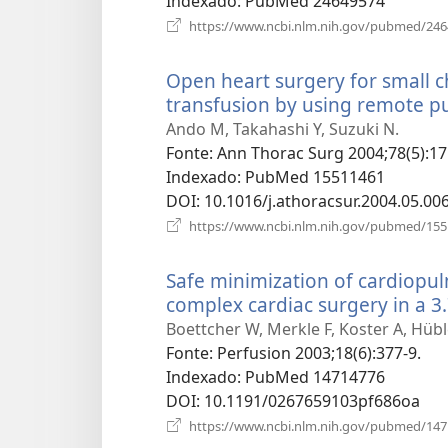
Indexado
‎: PubMed 24649574
https://www.ncbi.nlm.nih.gov/pubmed/24
Open heart surgery for small 
transfusion by using remote 
Ando M, Takahashi Y, Suzuki N.
Fonte
‎: Ann Thorac Surg 2004;78(5):17
Indexado
‎: PubMed 15511461
DOI
‎: 10.1016/j.athoracsur.2004.05.00
https://www.ncbi.nlm.nih.gov/pubmed/15
Safe minimization of cardiopul
complex cardiac surgery in a 3
Boettcher W, Merkle F, Koster A, Hüble
Fonte
‎: Perfusion 2003;18(6):377-9.
Indexado
‎: PubMed 14714776
DOI
‎: 10.1191/0267659103pf686oa
https://www.ncbi.nlm.nih.gov/pubmed/14