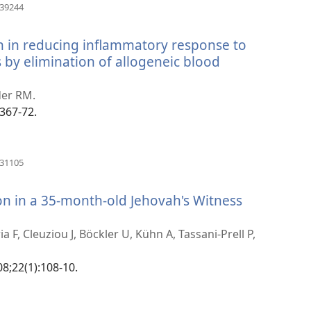
(abre
339244
uma
nova
ion in reducing inflammatory response to
janela)
by elimination of allogeneic blood
der RM.
2367-72.
1
(abre
731105
uma
nova
n in a 35-month-old Jehovah's Witness
janela)
a F, Cleuziou J, Böckler U, Kühn A, Tassani-Prell P,
08;22(1):108-10.