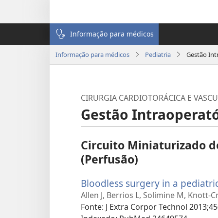
Informação para médicos
Informação para médicos
Pediatria
Gestão Int
CIRURGIA CARDIOTORÁCICA E VASCU
Gestão Intraoperat
Circuito Miniaturizado d
(Perfusão)
Bloodless surgery in a pediatri
Allen J, Berrios L, Solimine M, Knott-Cr
Fonte
‎: J Extra Corpor Technol 2013;45