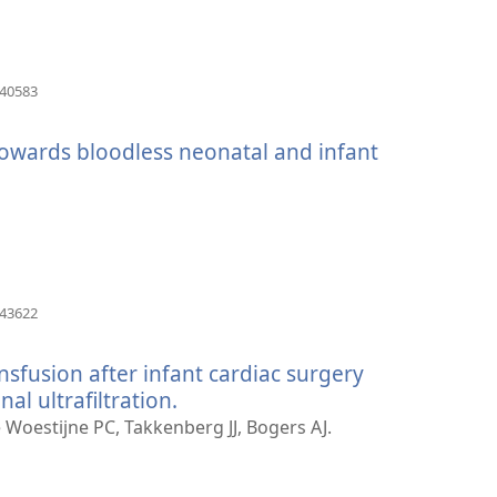
nova
janela)
(abre
840583
uma
nova
 towards bloodless neonatal and infant
janela)
a)
(abre
843622
uma
nova
nsfusion after infant cardiac surgery
janela)
al ultrafiltration.
(abre
uma
e Woestijne PC, Takkenberg JJ, Bogers AJ.
nova
janela)