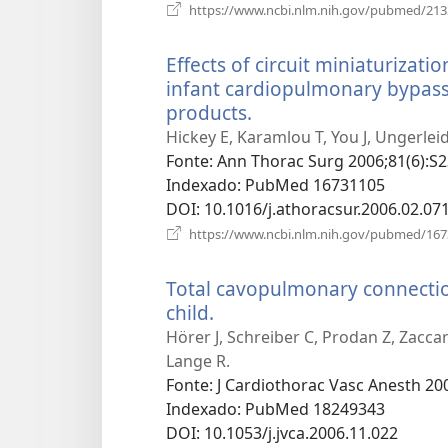
https://www.ncbi.nlm.nih.gov/pubmed/21
Effects of circuit miniaturizat
infant cardiopulmonary bypass 
products.
(abre
uma
Hickey E, Karamlou T, You J, Ungerlei
nova
Fonte
‎: Ann Thorac Surg 2006;81(6):S
janela)
Indexado
‎: PubMed 16731105
DOI
‎: 10.1016/j.athoracsur.2006.02.07
https://www.ncbi.nlm.nih.gov/pubmed/16
Total cavopulmonary connectio
child.
(abre
uma
Hörer J, Schreiber C, Prodan Z, Zaccari
nova
Lange R.
janela)
Fonte
‎: J Cardiothorac Vasc Anesth 20
Indexado
‎: PubMed 18249343
DOI
‎: 10.1053/j.jvca.2006.11.022