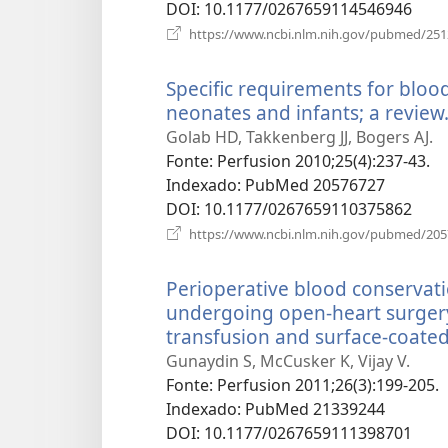
DOI
‎: 10.1177/0267659114546946
https://www.ncbi.nlm.nih.gov/pubmed/25
Specific requirements for bloo
neonates and infants; a review
Golab HD, Takkenberg JJ, Bogers AJ.
Fonte
‎: Perfusion 2010;25(4):237-43.
Indexado
‎: PubMed 20576727
DOI
‎: 10.1177/0267659110375862
https://www.ncbi.nlm.nih.gov/pubmed/20
Perioperative blood conservatio
undergoing open-heart surger
transfusion and surface-coated 
Gunaydin S, McCusker K, Vijay V.
Fonte
‎: Perfusion 2011;26(3):199-205.
Indexado
‎: PubMed 21339244
DOI
‎: 10.1177/0267659111398701