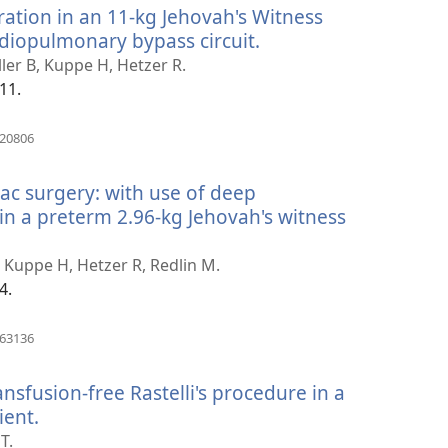
ration in an 11-kg Jehovah's Witness
janela)
rdiopulmonary bypass circuit.
(abre
uma
ller B, Kuppe H, Hetzer R.
nova
-11.
janela)
(abre
420806
uma
nova
ac surgery: with use of deep
janela)
 in a preterm 2.96-kg Jehovah's witness
 Kuppe H, Hetzer R, Redlin M.
4.
(abre
163136
uma
nova
sfusion-free Rastelli's procedure in a
janela)
ient.
(abre
uma
T.