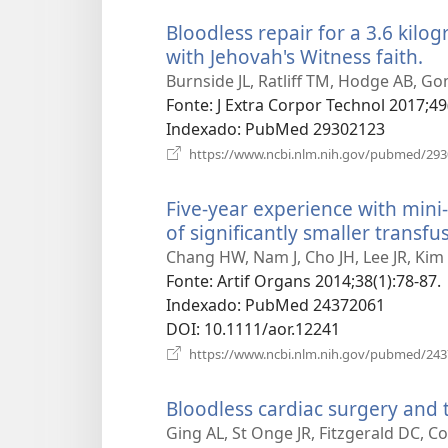
Bloodless repair for a 3.6 kilo
with Jehovah's Witness faith.
(a
u
Burnside JL, Ratliff TM, Hodge AB, G
no
Fonte
‎: J Extra Corpor Technol 2017;49
ja
Indexado
‎: PubMed 29302123
https://www.ncbi.nlm.nih.gov/pubmed/29
Five-year experience with mini-
of significantly smaller transf
Chang HW, Nam J, Cho JH, Lee JR, Kim
Fonte
‎: Artif Organs 2014;38(1):78-87.
Indexado
‎: PubMed 24372061
DOI
‎: 10.1111/aor.12241
https://www.ncbi.nlm.nih.gov/pubmed/24
Bloodless cardiac surgery and t
Ging AL, St Onge JR, Fitzgerald DC, Co