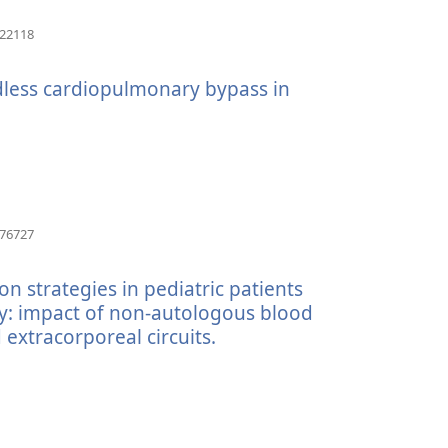
(abre
122118
uma
nova
dless cardiopulmonary bypass in
janela)
.
(abre
uma
nova
janela)
(abre
576727
uma
nova
n strategies in pediatric patients
janela)
y: impact of non-autologous blood
extracorporeal circuits.
(abre
uma
nova
janela)