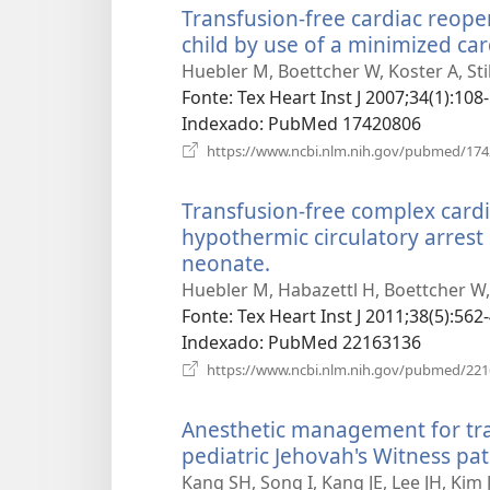
Transfusion-free cardiac reope
child by use of a minimized ca
Huebler M, Boettcher W, Koster A, Sti
Fonte
‎: Tex Heart Inst J 2007;34(1):108
Indexado
‎: PubMed 17420806
https://www.ncbi.nlm.nih.gov/pubmed/17
Transfusion-free complex cardi
hypothermic circulatory arrest
neonate.
(abre
uma
Huebler M, Habazettl H, Boettcher W,
nova
Fonte
‎: Tex Heart Inst J 2011;38(5):562-
janela)
Indexado
‎: PubMed 22163136
https://www.ncbi.nlm.nih.gov/pubmed/22
Anesthetic management for tran
pediatric Jehovah's Witness pat
Kang SH, Song I, Kang JE, Lee JH, Kim J