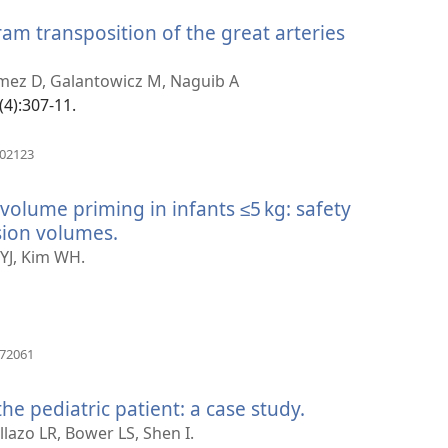
nova
gram transposition of the great arteries
janela)
bre
ma
omez D, Galantowicz M, Naguib A
va
(4):307-11.
nela)
(abre
302123
uma
nova
volume priming in infants ≤5 kg: safety
janela)
usion volumes.
(abre
uma
 YJ, Kim WH.
nova
janela)
(abre
372061
uma
nova
he pediatric patient: a case study.
(abre
janela)
uma
llazo LR, Bower LS, Shen I.