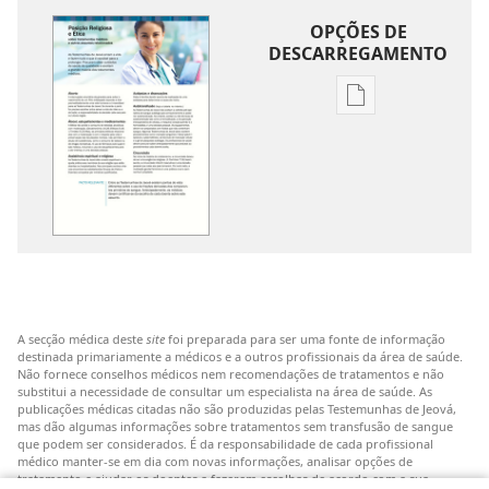
OPÇÕES DE
DESCARREGAMENTO
Opções
de
download
de
publicações
Posição
religiosa
e
ética
A secção médica deste
site
foi preparada para ser uma fonte de informação
sobre
destinada primariamente a médicos e a outros profissionais da área de saúde.
tratamentos
Não fornece conselhos médicos nem recomendações de tratamentos e não
substitui a necessidade de consultar um especialista na área de saúde. As
médicos
publicações médicas citadas não são produzidas pelas Testemunhas de Jeová,
e
mas dão algumas informações sobre tratamentos sem transfusão de sangue
que podem ser considerados. É da responsabilidade de cada profissional
outros
médico manter-se em dia com novas informações, analisar opções de
assuntos
tratamento e ajudar os doentes a fazerem escolhas de acordo com a sua