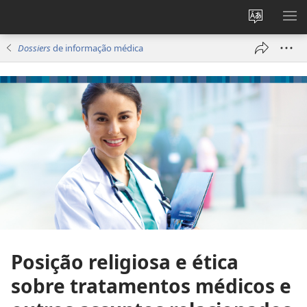
Alterar
MO
a
ME
Dossiers
de informação médica
língua
do
site
Posição religiosa e ética
sobre tratamentos médicos e