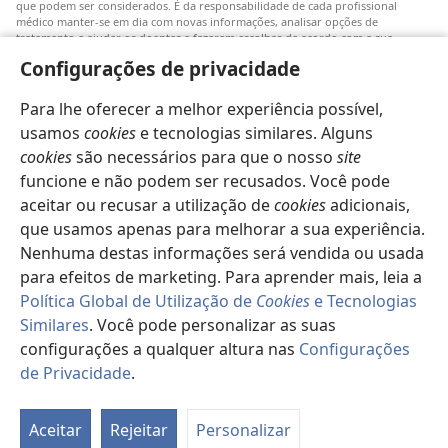
que podem ser considerados. É da responsabilidade de cada profissional
médico manter-se em dia com novas informações, analisar opções de
tratamento e ajudar os doentes a fazerem escolhas de acordo com a sua
patologia, vontade, valores e crenças. Nem todos os tratamentos referidos
Configurações de privacidade
serão aplicáveis ou aceitáveis para todos os doentes.
Doentes: Consultem sempre o vosso médico ou outro profissional de saúde
Para lhe oferecer a melhor experiência possível,
para obter informações sobre doenças ou tratamentos. Consulte um médico se
achar que tem um problema de saúde.
usamos
cookies
e tecnologias similares. Alguns
cookies
são necessários para que o nosso
site
O uso deste
site
está sujeito aos seus
termos de utilização
.
funcione e não podem ser recusados. Você pode
aceitar ou recusar a utilização de
cookies
adicionais,
que usamos apenas para melhorar a sua experiência.
Nenhuma destas informações será vendida ou usada
Definições de aspeto
para efeitos de marketing. Para aprender mais, leia a
Política Global de Utilização de
Cookies
e Tecnologias
Similares
. Você pode personalizar as suas
configurações a qualquer altura nas
Configurações
Copyright
© 2026 Watch Tower Bible and Tract Society of Pennsylvania.
TERMOS DE UTILIZAÇÃO
|
POLÍTICA DE PRIVACIDADE
|
de Privacidade
.
CONFIGURAÇÕES DE PRIVACIDADE
Aceitar
Rejeitar
Personalizar