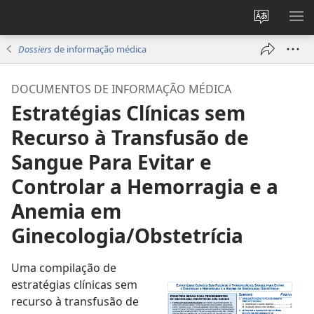
Alterar
MO
a
ME
Dossiers
de informação médica
língua
do
DOCUMENTOS DE INFORMAÇÃO MÉDICA
site
Estratégias Clínicas sem
Recurso à Transfusão de
Sangue Para Evitar e
Controlar a Hemorragia e a
Anemia em
Ginecologia/Obstetrícia
Uma compilação de
estratégias clínicas sem
recurso à transfusão de