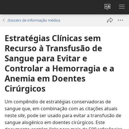
Alterar
MO
a
ME
Dossiers
de informação médica
língua
do
Estratégias Clínicas sem
site
Recurso à Transfusão de
Sangue para Evitar e
Controlar a Hemorragia e a
Anemia em Doentes
Cirúrgicos
Um compêndio de estratégias conservadoras de
sangue que, em combinação com as citações atuais
neste
site
, pode ser usado para evitar a transfusão de
sangue alogénico em doentes cirúrgicos. Este