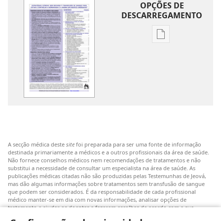
OPÇÕES DE
DESCARREGAMENTO
Opções
de
download
de
publicações
Estratégias
Clínicas
sem
Recurso
A secção médica deste
site
foi preparada para ser uma fonte de informação
à
destinada primariamente a médicos e a outros profissionais da área de saúde.
Transfusão
Não fornece conselhos médicos nem recomendações de tratamentos e não
substitui a necessidade de consultar um especialista na área de saúde. As
de
publicações médicas citadas não são produzidas pelas Testemunhas de Jeová,
Sangue
mas dão algumas informações sobre tratamentos sem transfusão de sangue
que podem ser considerados. É da responsabilidade de cada profissional
para
médico manter-se em dia com novas informações, analisar opções de
Evitar
tratamento e ajudar os doentes a fazerem escolhas de acordo com a sua
patologia, vontade, valores e crenças. Nem todos os tratamentos referidos
e