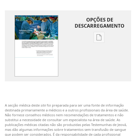
OPÇÕES DE
DESCARREGAMENTO
Opções
de
download
de
publicações
Estratégias
Clínicas
para
Evitar
A secção médica deste
site
foi preparada para ser uma fonte de informação
a
destinada primariamente a médicos e a outros profissionais da área de saúde.
Transfusão
Não fornece conselhos médicos nem recomendações de tratamentos e não
substitui a necessidade de consultar um especialista na área de saúde. As
de
publicações médicas citadas não são produzidas pelas Testemunhas de Jeová,
Sangue
mas dão algumas informações sobre tratamentos sem transfusão de sangue
que podem ser considerados. É da responsabilidade de cada profissional