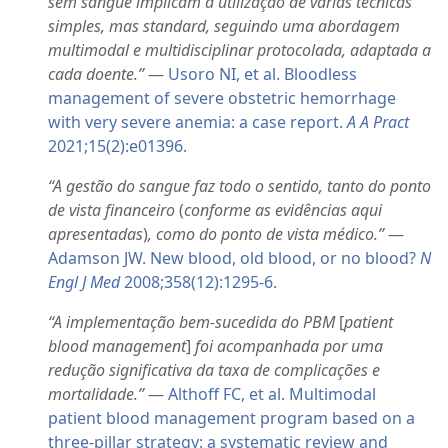
sem sangue implicam a utilização de várias técnicas
simples, mas standard, seguindo uma abordagem
multimodal e multidisciplinar protocolada, adaptada a
cada doente.”
—
Usoro NI, et al. Bloodless
management of severe obstetric hemorrhage
with very severe anemia: a case report.
A A Pract
2021;15(2):e01396.
“A gestão do sangue faz todo o sentido, tanto do ponto
de vista financeiro
(
conforme as evidências aqui
apresentadas
)
, como do ponto de vista médico.”
—
Adamson JW. New blood, old blood, or no blood?
N
Engl J Med
2008;358(12):1295-6.
“A implementação bem-sucedida do PBM
[
patient
blood management
]
foi acompanhada por uma
redução significativa da taxa de complicações e
mortalidade.”
—
Althoff FC, et al. Multimodal
patient blood management program based on a
three-pillar strategy: a systematic review and