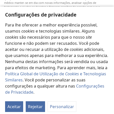
médico manter-se em dia com novas informações, analisar opções de
tratamento e ajudar os doentes a fazerem escolhas de acordo com a sua
patologia, vontade, valores e crenças. Nem todos os tratamentos referidos
Configurações de privacidade
serão aplicáveis ou aceitáveis para todos os doentes.
Doentes: Consultem sempre o vosso médico ou outro profissional de saúde
Para lhe oferecer a melhor experiência possível,
para obter informações sobre doenças ou tratamentos. Consulte um médico se
achar que tem um problema de saúde.
usamos
cookies
e tecnologias similares. Alguns
cookies
são necessários para que o nosso
site
O uso deste
site
está sujeito aos seus
termos de utilização
.
funcione e não podem ser recusados. Você pode
aceitar ou recusar a utilização de
cookies
adicionais,
que usamos apenas para melhorar a sua experiência.
Nenhuma destas informações será vendida ou usada
Definições de aspeto
para efeitos de marketing. Para aprender mais, leia a
Política Global de Utilização de
Cookies
e Tecnologias
Similares
. Você pode personalizar as suas
configurações a qualquer altura nas
Configurações
Copyright
© 2026 Watch Tower Bible and Tract Society of Pennsylvania.
TERMOS DE UTILIZAÇÃO
|
POLÍTICA DE PRIVACIDADE
|
de Privacidade
.
CONFIGURAÇÕES DE PRIVACIDADE
Aceitar
Rejeitar
Personalizar