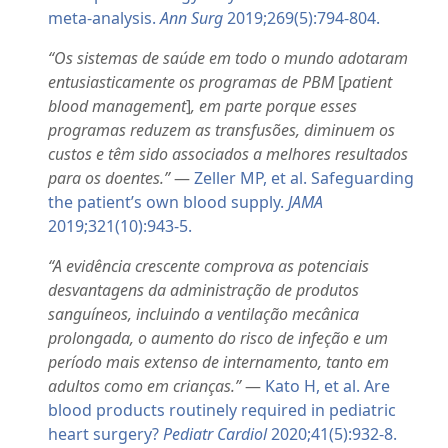
meta-analysis.
Ann Surg
2019;269(5):794-804.
“Os sistemas de saúde em todo o mundo adotaram
entusiasticamente os programas de PBM
[
patient
blood management
]
, em parte porque esses
programas reduzem as transfusões, diminuem os
custos e têm sido associados a melhores resultados
para os doentes.”
—
Zeller MP, et al. Safeguarding
the patient’s own blood supply.
JAMA
2019;321(10):943-5.
“A evidência crescente comprova as potenciais
desvantagens da administração de produtos
sanguíneos, incluindo a ventilação mecânica
prolongada, o aumento do risco de infeção e um
período mais extenso de internamento, tanto em
adultos como em crianças.”
—
Kato H, et al. Are
blood products routinely required in pediatric
heart surgery?
Pediatr Cardiol
2020;41(5):932-8.