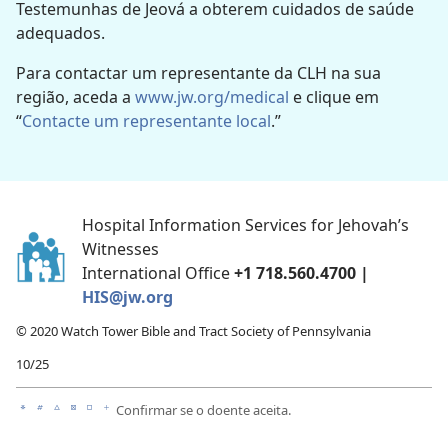
Testemunhas de Jeová a obterem cuidados de saúde
adequados.
Para contactar um representante da CLH na sua
região, aceda a
www.jw.org/medical
e clique em
“
Contacte um representante local
.”
Hospital Information Services for Jehovah’s
Witnesses
International Office
+1 718.560.4700 |
HIS@jw.org
© 2020 Watch Tower Bible and Tract Society of Pennsylvania
10/25
Confirmar se o doente aceita.
a
b
c
d
e
f