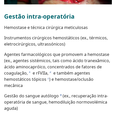
Gestão intra-operatória
Hemostase e técnica cirúrgica meticulosas
Instrumentos cirúrgicos hemostáticos (ex., térmicos,
eletrocirúrgicos, ultrassónicos)
Agentes farmacológicos que promovem a hemostase
(ex., agentes sistémicos, tais como ácido tranexâmico,
ácido aminocapróico, concentrados de fatores de
coagulação,
e rFVIIa,
e também agentes
a
b
hemostáticos tópicos
) e hemostase/oclusão
c
mecânica
Gestão do sangue autólogo
(ex., recuperação intra-
d
operatória de sangue, hemodiluição normovolémica
aguda)