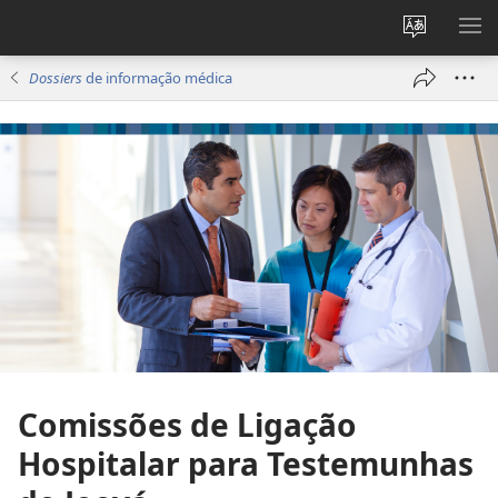
Alterar
MO
a
ME
Dossiers
de informação médica
língua
do
site
Comissões de Ligação
Hospitalar para Testemunhas