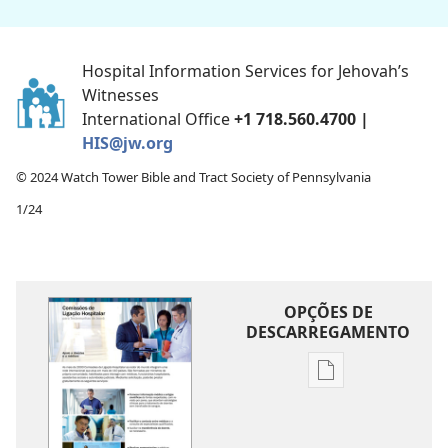
Hospital Information Services for Jehovah’s
Witnesses
International Office
+1 718.560.4700 |
HIS@jw.org
© 2024 Watch Tower Bible and Tract Society of Pennsylvania
1/24
OPÇÕES DE
DESCARREGAMENTO
Opções
de
download