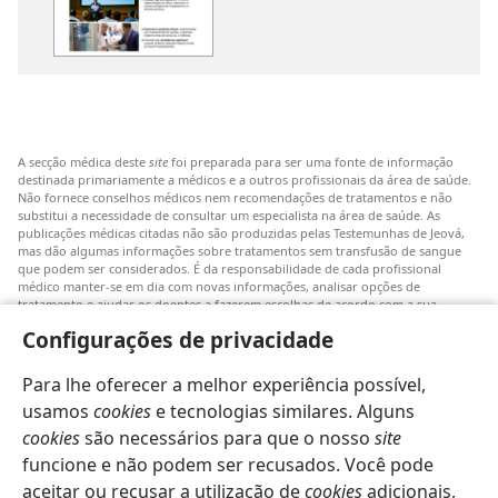
de
publicações
Comissões
de
Ligação
Hospitalar
A secção médica deste
site
foi preparada para ser uma fonte de informação
para
destinada primariamente a médicos e a outros profissionais da área de saúde.
Testemunhas
Não fornece conselhos médicos nem recomendações de tratamentos e não
substitui a necessidade de consultar um especialista na área de saúde. As
de
publicações médicas citadas não são produzidas pelas Testemunhas de Jeová,
Jeová
mas dão algumas informações sobre tratamentos sem transfusão de sangue
que podem ser considerados. É da responsabilidade de cada profissional
médico manter-se em dia com novas informações, analisar opções de
tratamento e ajudar os doentes a fazerem escolhas de acordo com a sua
patologia, vontade, valores e crenças. Nem todos os tratamentos referidos
Configurações de privacidade
serão aplicáveis ou aceitáveis para todos os doentes.
Doentes: Consultem sempre o vosso médico ou outro profissional de saúde
Para lhe oferecer a melhor experiência possível,
para obter informações sobre doenças ou tratamentos. Consulte um médico se
achar que tem um problema de saúde.
usamos
cookies
e tecnologias similares. Alguns
cookies
são necessários para que o nosso
site
O uso deste
site
está sujeito aos seus
termos de utilização
.
funcione e não podem ser recusados. Você pode
aceitar ou recusar a utilização de
cookies
adicionais,