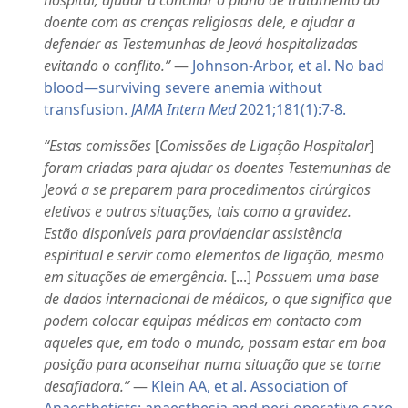
doente com as crenças religiosas dele, e ajudar a
defender as Testemunhas de Jeová hospitalizadas
evitando o conflito.”
—
Johnson-Arbor, et al. No bad
blood—surviving severe anemia without
transfusion.
JAMA Intern Med
2021;181(1):7-8.
“Estas comissões
[
Comissões de Ligação Hospitalar
]
foram criadas para ajudar os doentes Testemunhas de
Jeová a se preparem para procedimentos cirúrgicos
eletivos e outras situações, tais como a gravidez.
Estão disponíveis para providenciar assistência
espiritual e servir como elementos de ligação, mesmo
em situações de emergência.
[...]
Possuem uma base
de dados internacional de médicos, o que significa que
podem colocar equipas médicas em contacto com
aqueles que, em todo o mundo, possam estar em boa
posição para aconselhar numa situação que se torne
desafiadora.”
—
Klein AA, et al. Association of
Anaesthetists: anaesthesia and peri-operative care