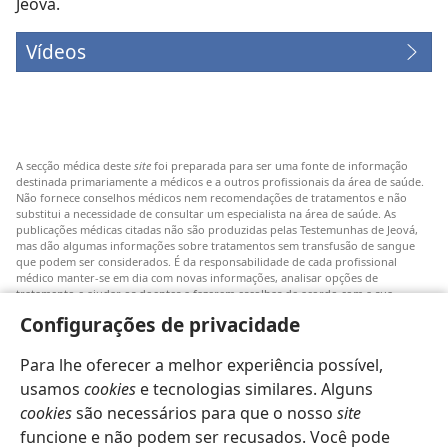
Jeová.
Vídeos
A secção médica deste
site
foi preparada para ser uma fonte de informação
destinada primariamente a médicos e a outros profissionais da área de saúde.
Não fornece conselhos médicos nem recomendações de tratamentos e não
substitui a necessidade de consultar um especialista na área de saúde. As
publicações médicas citadas não são produzidas pelas Testemunhas de Jeová,
mas dão algumas informações sobre tratamentos sem transfusão de sangue
que podem ser considerados. É da responsabilidade de cada profissional
médico manter-se em dia com novas informações, analisar opções de
tratamento e ajudar os doentes a fazerem escolhas de acordo com a sua
patologia, vontade, valores e crenças. Nem todos os tratamentos referidos
Configurações de privacidade
serão aplicáveis ou aceitáveis para todos os doentes.
Doentes: Consultem sempre o vosso médico ou outro profissional de saúde
Para lhe oferecer a melhor experiência possível,
para obter informações sobre doenças ou tratamentos. Consulte um médico se
achar que tem um problema de saúde.
usamos
cookies
e tecnologias similares. Alguns
cookies
são necessários para que o nosso
site
O uso deste
site
está sujeito aos seus
termos de utilização
.
funcione e não podem ser recusados. Você pode