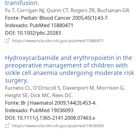
transfusion.
(abre
uma
Fu T, Corrigan NJ, Quinn CT, Rogers ZR, Buchanan GR.
nova
Fonte
‎: Pediatr Blood Cancer 2005;45(1):43-7.
janela)
Indexado
‎: PubMed 15880471
DOI
‎: 10.1002/pbc.20283
(abre
https://www.ncbi.nlm.nih.gov/pubmed/15880471
uma
nova
Hydroxycarbamide and erythropoietin in the
janela)
preoperative management of children with
sickle cell anaemia undergoing moderate risk
surgery.
(abre
uma
Furness CL, O'Driscoll S, Davenport M, Morrison G,
nova
Height SE, Dick MC, Rees DC.
janela)
Fonte
‎: Br J Haematol 2009;144(3):453-4.
Indexado
‎: PubMed 19036093
DOI
‎: 10.1111/j.1365-2141.2008.07463.x
(abre
https://www.ncbi.nlm.nih.gov/pubmed/19036093
uma
nova