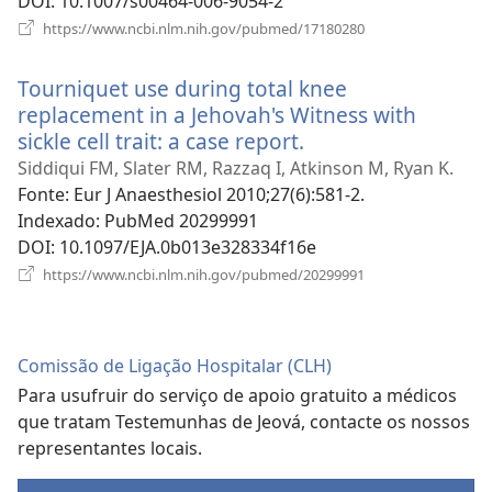
DOI
‎: 10.1007/s00464-006-9054-2
(abre
https://www.ncbi.nlm.nih.gov/pubmed/17180280
uma
nova
Tourniquet use during total knee
janela)
replacement in a Jehovah's Witness with
sickle cell trait: a case report.
(abre
uma
Siddiqui FM, Slater RM, Razzaq I, Atkinson M, Ryan K.
nova
Fonte
‎: Eur J Anaesthesiol 2010;27(6):581-2.
janela)
Indexado
‎: PubMed 20299991
DOI
‎: 10.1097/EJA.0b013e328334f16e
(abre
https://www.ncbi.nlm.nih.gov/pubmed/20299991
uma
nova
janela)
Comissão de Ligação Hospitalar (CLH)
Para usufruir do serviço de apoio gratuito a médicos
que tratam Testemunhas de Jeová, contacte os nossos
representantes locais.