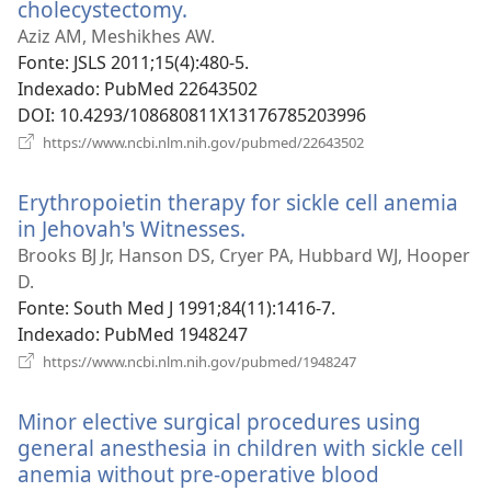
cholecystectomy.
(abre
uma
Aziz AM, Meshikhes AW.
nova
Fonte
‎: JSLS 2011;15(4):480-5.
janela)
Indexado
‎: PubMed 22643502
DOI
‎: 10.4293/108680811X13176785203996
(abre
https://www.ncbi.nlm.nih.gov/pubmed/22643502
uma
nova
Erythropoietin therapy for sickle cell anemia
janela)
in Jehovah's Witnesses.
(abre
uma
Brooks BJ Jr, Hanson DS, Cryer PA, Hubbard WJ, Hooper
nova
D.
janela)
Fonte
‎: South Med J 1991;84(11):1416-7.
Indexado
‎: PubMed 1948247
(abre
https://www.ncbi.nlm.nih.gov/pubmed/1948247
uma
nova
Minor elective surgical procedures using
janela)
general anesthesia in children with sickle cell
anemia without pre-operative blood