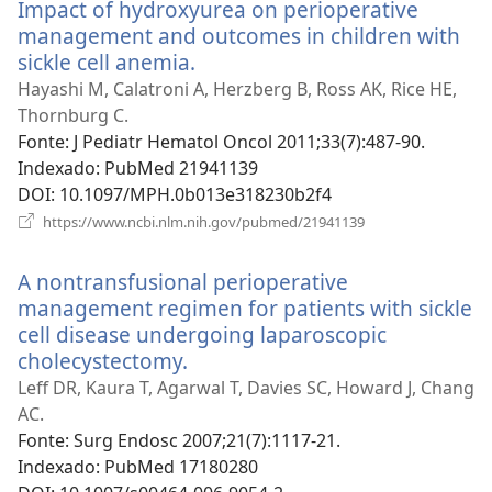
Impact of hydroxyurea on perioperative
janela)
management and outcomes in children with
sickle cell anemia.
(abre
uma
Hayashi M, Calatroni A, Herzberg B, Ross AK, Rice HE,
nova
Thornburg C.
janela)
Fonte
‎: J Pediatr Hematol Oncol 2011;33(7):487-90.
Indexado
‎: PubMed 21941139
DOI
‎: 10.1097/MPH.0b013e318230b2f4
(abre
https://www.ncbi.nlm.nih.gov/pubmed/21941139
uma
nova
A nontransfusional perioperative
janela)
management regimen for patients with sickle
cell disease undergoing laparoscopic
cholecystectomy.
(abre
uma
Leff DR, Kaura T, Agarwal T, Davies SC, Howard J, Chang
nova
AC.
janela)
Fonte
‎: Surg Endosc 2007;21(7):1117-21.
Indexado
‎: PubMed 17180280