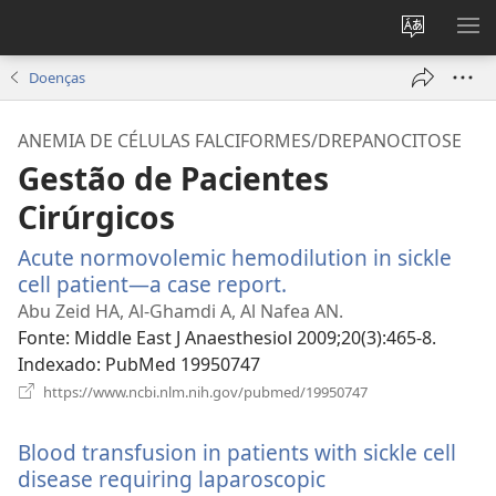
Alterar
MO
a
ME
Doenças
língua
do
ANEMIA DE CÉLULAS FALCIFORMES/DREPANOCITOSE
site
Gestão de Pacientes
Cirúrgicos
Acute normovolemic hemodilution in sickle
cell patient—a case report.
(abre
uma
Abu Zeid HA, Al-Ghamdi A, Al Nafea AN.
nova
Fonte
‎: Middle East J Anaesthesiol 2009;20(3):465-8.
janela)
Indexado
‎: PubMed 19950747
(abre
https://www.ncbi.nlm.nih.gov/pubmed/19950747
uma
nova
Blood transfusion in patients with sickle cell
janela)
disease requiring laparoscopic