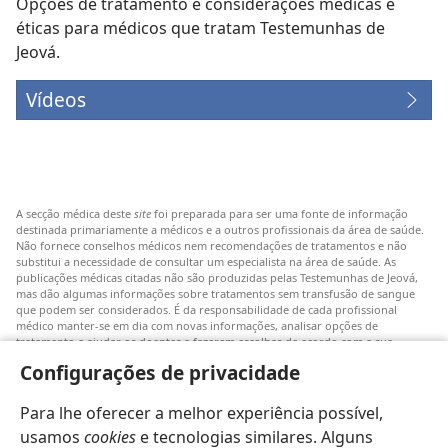
Opções de tratamento e considerações médicas e
éticas para médicos que tratam Testemunhas de
Jeová.
Vídeos
A secção médica deste
site
foi preparada para ser uma fonte de informação
destinada primariamente a médicos e a outros profissionais da área de saúde.
Não fornece conselhos médicos nem recomendações de tratamentos e não
substitui a necessidade de consultar um especialista na área de saúde. As
publicações médicas citadas não são produzidas pelas Testemunhas de Jeová,
mas dão algumas informações sobre tratamentos sem transfusão de sangue
que podem ser considerados. É da responsabilidade de cada profissional
médico manter-se em dia com novas informações, analisar opções de
tratamento e ajudar os doentes a fazerem escolhas de acordo com a sua
patologia, vontade, valores e crenças. Nem todos os tratamentos referidos
Configurações de privacidade
serão aplicáveis ou aceitáveis para todos os doentes.
Doentes: Consultem sempre o vosso médico ou outro profissional de saúde
Para lhe oferecer a melhor experiência possível,
para obter informações sobre doenças ou tratamentos. Consulte um médico se
achar que tem um problema de saúde.
usamos
cookies
e tecnologias similares. Alguns