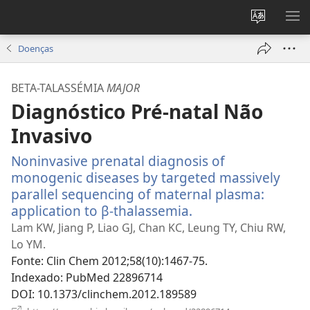
Alterar
MO
a
ME
Doenças
língua
do
BETA-TALASSÉMIA
MAJOR
site
Diagnóstico Pré-natal Não
Invasivo
Noninvasive prenatal diagnosis of
monogenic diseases by targeted massively
parallel sequencing of maternal plasma:
application to β-thalassemia.
(abre
uma
Lam KW, Jiang P, Liao GJ, Chan KC, Leung TY, Chiu RW,
nova
Lo YM.
janela)
Fonte
‎: Clin Chem 2012;58(10):1467-75.
Indexado
‎: PubMed 22896714
DOI
‎: 10.1373/clinchem.2012.189589
(abre