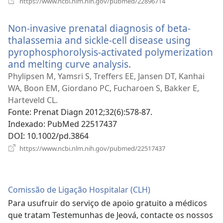
https://www.ncbi.nlm.nih.gov/pubmed/22896714
uma
nova
Non-invasive prenatal diagnosis of beta-
janela)
thalassemia and sickle-cell disease using
pyrophosphorolysis-activated polymerization
and melting curve analysis.
(abre
uma
Phylipsen M, Yamsri S, Treffers EE, Jansen DT, Kanhai
nova
WA, Boon EM, Giordano PC, Fucharoen S, Bakker E,
janela)
Harteveld CL.
Fonte
‎: Prenat Diagn 2012;32(6):578-87.
Indexado
‎: PubMed 22517437
DOI
‎: 10.1002/pd.3864
(abre
https://www.ncbi.nlm.nih.gov/pubmed/22517437
uma
nova
janela)
Comissão de Ligação Hospitalar (CLH)
Para usufruir do serviço de apoio gratuito a médicos
que tratam Testemunhas de Jeová, contacte os nossos