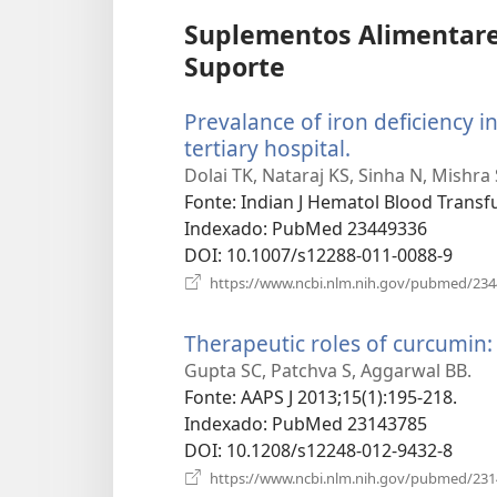
Suplementos Alimentare
Suporte
Prevalance of iron deficiency 
tertiary hospital.
(abre
uma
Dolai TK, Nataraj KS, Sinha N, Mishr
nova
Fonte
‎: Indian J Hematol Blood Transf
janela)
Indexado
‎: PubMed 23449336
DOI
‎: 10.1007/s12288-011-0088-9
https://www.ncbi.nlm.nih.gov/pubmed/23
Therapeutic roles of curcumin: l
Gupta SC, Patchva S, Aggarwal BB.
Fonte
‎: AAPS J 2013;15(1):195-218.
Indexado
‎: PubMed 23143785
DOI
‎: 10.1208/s12248-012-9432-8
https://www.ncbi.nlm.nih.gov/pubmed/23