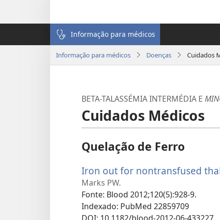
Informação para médicos
Informação para médicos
Doenças
Cuidados 
BETA-TALASSÉMIA INTERMÉDIA E
MIN
Cuidados Médicos
Quelação de Ferro
Iron out for nontransfused tha
Marks PW.
Fonte
‎: Blood 2012;120(5):928-9.
Indexado
‎: PubMed 22859709
DOI
‎: 10.1182/blood-2012-06-433227