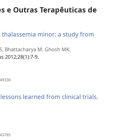
janela)
s e Outras Terapêuticas de
in thalassemia minor: a study from
a S, Bhattacharya M, Ghosh MK.
us 2012;28(1):7-9.
(abre
449336
uma
nova
essons learned from clinical trials.
(abre
janela)
uma
nova
janela)
(abre
143785
uma