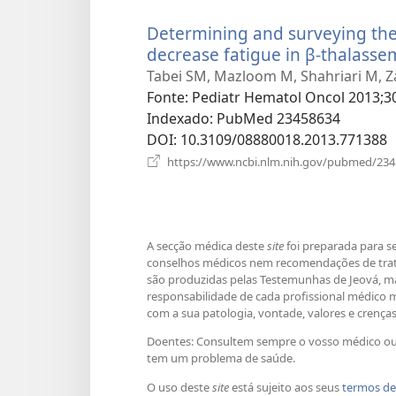
Determining and surveying the r
decrease fatigue in β-thalasse
Tabei SM, Mazloom M, Shahriari M, Za
Fonte
‎: Pediatr Hematol Oncol 2013;30
Indexado
‎: PubMed 23458634
DOI
‎: 10.3109/08880018.2013.771388
https://www.ncbi.nlm.nih.gov/pubmed/23
A secção médica deste
site
foi preparada para s
conselhos médicos nem recomendações de tratam
são produzidas pelas Testemunhas de Jeová, m
responsabilidade de cada profissional médico 
com a sua patologia, vontade, valores e crença
Doentes: Consultem sempre o vosso médico ou 
tem um problema de saúde.
O uso deste
site
está sujeito aos seus
termos de 