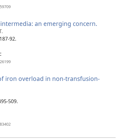
(abre
859709
uma
nova
a intermedia: an emerging concern.
(abre
janela)
uma
T.
nova
187-92.
janela)
c
(abre
426199
uma
nova
of iron overload in non-transfusion-
janela)
495-509.
(abre
083402
uma
nova