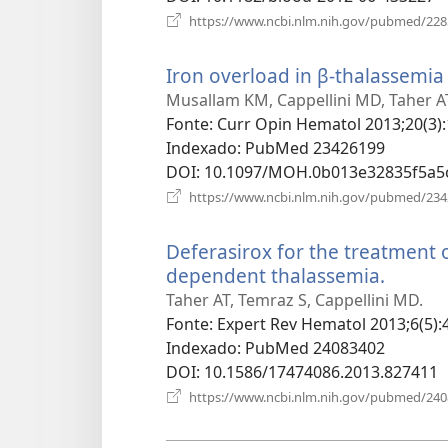
https://www.ncbi.nlm.nih.gov/pubmed/22
Iron overload in β-thalassemi
Musallam KM, Cappellini MD, Taher A
Fonte
‎: Curr Opin Hematol 2013;20(3):
Indexado
‎: PubMed 23426199
DOI
‎: 10.1097/MOH.0b013e32835f5a5
https://www.ncbi.nlm.nih.gov/pubmed/23
Deferasirox for the treatment 
dependent thalassemia.
(abre
uma
Taher AT, Temraz S, Cappellini MD.
nova
Fonte
‎: Expert Rev Hematol 2013;6(5):
janela)
Indexado
‎: PubMed 24083402
DOI
‎: 10.1586/17474086.2013.827411
https://www.ncbi.nlm.nih.gov/pubmed/24