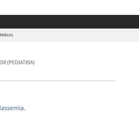
Médicos
OR
(PEDIATRIA)
lassemia.
(abre
uma
nova
janela)