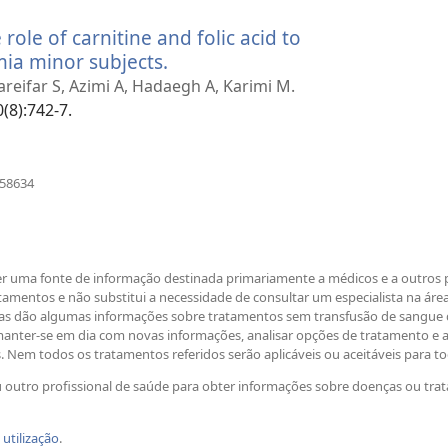
nova
ole of carnitine and folic acid to
janela)
mia minor subjects.
(abre
uma
reifar S, Azimi A, Hadaegh A, Karimi M.
nova
(8):742-7.
janela)
(abre
458634
uma
nova
janela)
er uma fonte de informação destinada primariamente a médicos e a outros p
entos e não substitui a necessidade de consultar um especialista na área
as dão algumas informações sobre tratamentos sem transfusão de sangue 
manter-se em dia com novas informações, analisar opções de tratamento e 
s. Nem todos os tratamentos referidos serão aplicáveis ou aceitáveis para t
outro profissional de saúde para obter informações sobre doenças ou tra
utilização
.