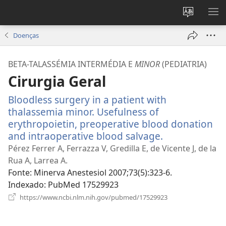
Alterar
MO
a
ME
Doenças
língua
do
BETA-TALASSÉMIA INTERMÉDIA E
MINOR
(PEDIATRIA)
site
Cirurgia Geral
Bloodless surgery in a patient with
thalassemia minor. Usefulness of
erythropoietin, preoperative blood donation
and intraoperative blood salvage.
(abre
uma
Pérez Ferrer A, Ferrazza V, Gredilla E, de Vicente J, de la
nova
Rua A, Larrea A.
janela)
Fonte
‎: Minerva Anestesiol 2007;73(5):323-6.
Indexado
‎: PubMed 17529923
(abre
https://www.ncbi.nlm.nih.gov/pubmed/17529923
uma
nova
janela)