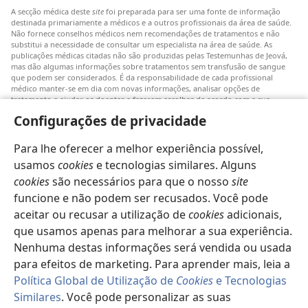
A secção médica deste
site
foi preparada para ser uma fonte de informação
destinada primariamente a médicos e a outros profissionais da área de saúde.
Não fornece conselhos médicos nem recomendações de tratamentos e não
substitui a necessidade de consultar um especialista na área de saúde. As
publicações médicas citadas não são produzidas pelas Testemunhas de Jeová,
mas dão algumas informações sobre tratamentos sem transfusão de sangue
que podem ser considerados. É da responsabilidade de cada profissional
médico manter-se em dia com novas informações, analisar opções de
tratamento e ajudar os doentes a fazerem escolhas de acordo com a sua
patologia, vontade, valores e crenças. Nem todos os tratamentos referidos
Configurações de privacidade
serão aplicáveis ou aceitáveis para todos os doentes.
Doentes: Consultem sempre o vosso médico ou outro profissional de saúde
Para lhe oferecer a melhor experiência possível,
para obter informações sobre doenças ou tratamentos. Consulte um médico se
achar que tem um problema de saúde.
usamos
cookies
e tecnologias similares. Alguns
cookies
são necessários para que o nosso
site
O uso deste
site
está sujeito aos seus
termos de utilização
.
funcione e não podem ser recusados. Você pode
aceitar ou recusar a utilização de
cookies
adicionais,
que usamos apenas para melhorar a sua experiência.
Nenhuma destas informações será vendida ou usada
Definições de aspeto
para efeitos de marketing. Para aprender mais, leia a
Política Global de Utilização de
Cookies
e Tecnologias
Similares
. Você pode personalizar as suas