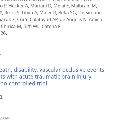
no P, Hecker A, Mariani D, Melai E, Malbrain M,
Y, Rizoli S, Litvin A, Maier R, Beka SG, De Simone
ruk Z, Cui Y, Calatayud AP, de Angelis N, Amico
Chirica M, Biffl WL, Catena F
:26.
(abre
/
uma
nova
ath, disability, vascular occlusive events
janela)
ts with acute traumatic brain injury
o-controlled trial.
(abre
uma
nova
3.
janela)
(abre
623894
uma
nova