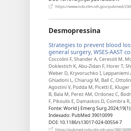
https://www.ncbi.nlm.nih.gov/pubmed/23
Desmopressina
Strategies to prevent blood lo
general surgery, WSES-AAST co
Coccolini F, Shander A, Ceresoli M, Mo
Doklestich K, Abu-Zidan F, Horer T, Sh
Weber D, Kryvoruchko I, Leppaniemi A, 
Ghiadoni L, Chiarugi M, Ball C, Ottoli
Agostini V, Podda M, Picetti E, Kluger 
B, Bala M, Perez AM, Ordonez C, Bodna
F, Pikoulis E, Damaskos D, Coimbra R, 
Fonte
‎: World J Emerg Surg 2024;19(1)
Indexado
‎: PubMed 39010099
DOI
‎: 10.1186/s13017-024-00554-7
https://pubmed.ncbi.nlm.nih.gov/39010099