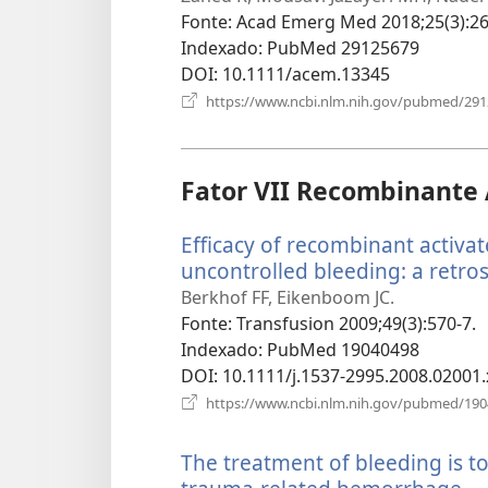
nova
Fonte
‎: Acad Emerg Med 2018;25(3):26
janela)
Indexado
‎: PubMed 29125679
DOI
‎: 10.1111/acem.13345
https://www.ncbi.nlm.nih.gov/pubmed/29
Fator VII Recombinante 
Efficacy of recombinant activat
uncontrolled bleeding: a retros
Berkhof FF, Eikenboom JC.
Fonte
‎: Transfusion 2009;49(3):570-7.
Indexado
‎: PubMed 19040498
DOI
‎: 10.1111/j.1537-2995.2008.02001.
https://www.ncbi.nlm.nih.gov/pubmed/19
The treatment of bleeding is t