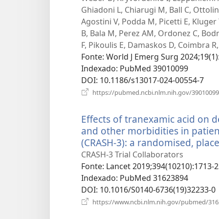
Ghiadoni L, Chiarugi M, Ball C, Ottoli
Agostini V, Podda M, Picetti E, Kluger 
B, Bala M, Perez AM, Ordonez C, Bodna
F, Pikoulis E, Damaskos D, Coimbra R, 
Fonte
‎: World J Emerg Surg 2024;19(1)
Indexado
‎: PubMed 39010099
DOI
‎: 10.1186/s13017-024-00554-7
https://pubmed.ncbi.nlm.nih.gov/39010099
Effects of tranexamic acid on de
and other morbidities in patien
(CRASH-3): a randomised, placeb
CRASH-3 Trial Collaborators
Fonte
‎: Lancet 2019;394(10210):1713-2
Indexado
‎: PubMed 31623894
DOI
‎: 10.1016/S0140-6736(19)32233-0
https://www.ncbi.nlm.nih.gov/pubmed/31