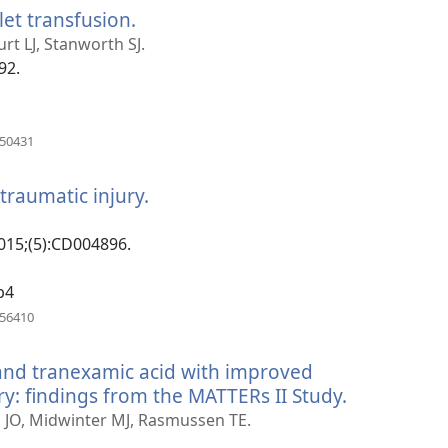
let transfusion.
(abre
janela)
uma
t LJ, Stanworth SJ.
nova
92.
janela)
(abre
650431
uma
nova
 traumatic injury.
(abre
janela)
uma
nova
015;(5):CD004896.
janela)
b4
(abre
956410
uma
nova
 and tranexamic acid with improved
janela)
ry: findings from the MATTERs II Study.
(abre
uma
en JO, Midwinter MJ, Rasmussen TE.
nova