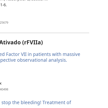
1-6.
(abre
125679
uma
nova
janela)
Ativado (rFVIIa)
ed Factor VII in patients with massive
pective observational analysis.
(abre
uma
nova
janela)
x
(abre
040498
uma
nova
o stop the bleeding! Treatment of
janela)