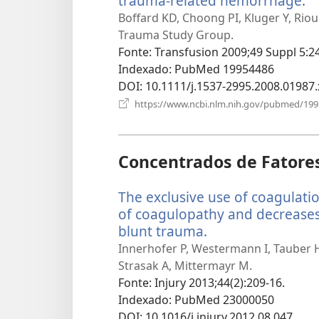
trauma-related hemorrhage.
(
u
Boffard KD, Choong PI, Kluger Y, Riou
n
Trauma Study Group.
ja
Fonte
‎: Transfusion 2009;49 Suppl 5:2
Indexado
‎: PubMed 19954486
DOI
‎: 10.1111/j.1537-2995.2008.01987.
https://www.ncbi.nlm.nih.gov/pubmed/19
Concentrados de Fatore
The exclusive use of coagulati
of coagulopathy and decreases 
blunt trauma.
(abre
uma
Innerhofer P, Westermann I, Tauber H, 
nova
Strasak A, Mittermayr M.
janela)
Fonte
‎: Injury 2013;44(2):209-16.
Indexado
‎: PubMed 23000050
DOI
‎: 10.1016/j.injury.2012.08.047