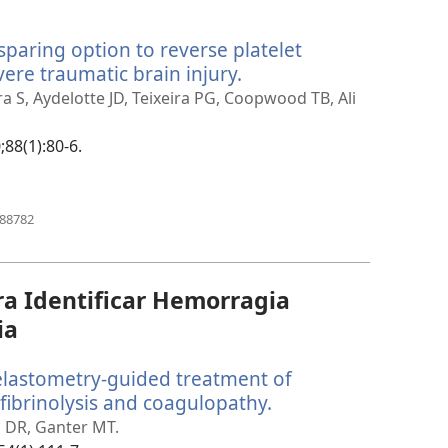
uma
nova
sparing option to reverse platelet
janela)
vere traumatic brain injury.
(abre
uma
ra S, Aydelotte JD, Teixeira PG, Coopwood TB, Ali
nova
janela)
;88(1):80-6.
(abre
688782
uma
nova
janela)
ra Identificar Hemorragia
ia
elastometry-guided treatment of
ibrinolysis and coagulopathy.
(abre
uma
 DR, Ganter MT.