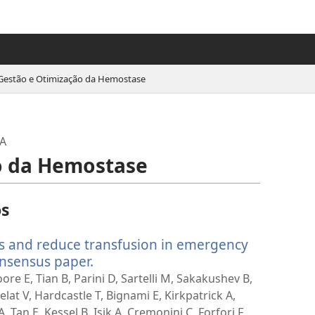
Gestão e Otimização da Hemostase
A
o da Hemostase
os
ss and reduce transfusion in emergency
nsensus paper.
(abre
uma
ore E, Tian B, Parini D, Sartelli M, Sakakushev B,
nova
elat V, Hardcastle T, Bignami E, Kirkpatrick A,
janela)
Tan E, Kessel B, Isik A, Cremonini C, Forfori F,