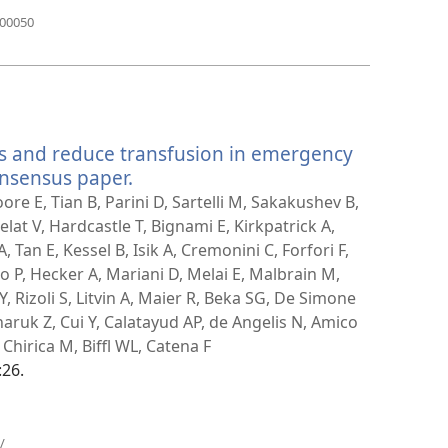
(abre
000050
uma
nova
janela)
ss and reduce transfusion in emergency
nsensus paper.
(abre
uma
ore E, Tian B, Parini D, Sartelli M, Sakakushev B,
nova
elat V, Hardcastle T, Bignami E, Kirkpatrick A,
janela)
Tan E, Kessel B, Isik A, Cremonini C, Forfori F,
no P, Hecker A, Mariani D, Melai E, Malbrain M,
Y, Rizoli S, Litvin A, Maier R, Beka SG, De Simone
ruk Z, Cui Y, Calatayud AP, de Angelis N, Amico
Chirica M, Biffl WL, Catena F
:26.
(abre
/