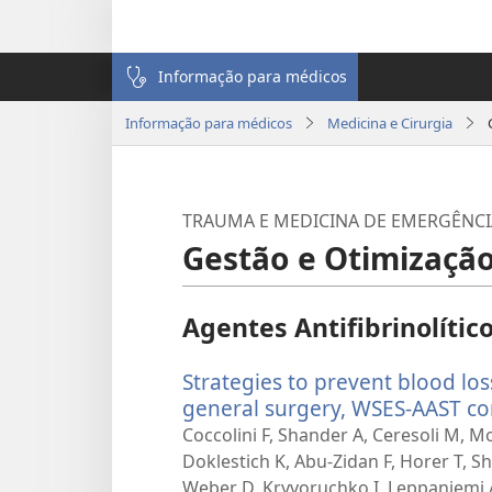
Informação para médicos
Informação para médicos
Medicina e Cirurgia
TRAUMA E MEDICINA DE EMERGÊNCI
Gestão e Otimizaçã
Agentes Antifibrinolític
Strategies to prevent blood lo
general surgery, WSES-AAST co
Coccolini F, Shander A, Ceresoli M, Mo
Doklestich K, Abu-Zidan F, Horer T, Sh
Weber D, Kryvoruchko I, Leppaniemi A, 