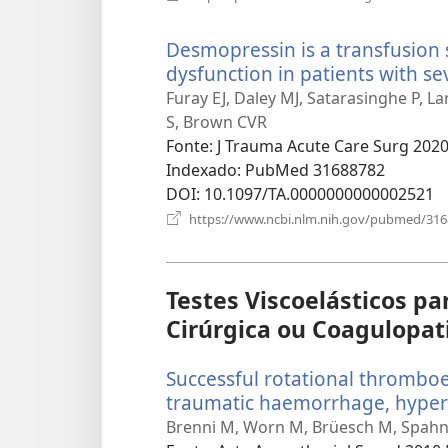
Desmopressin is a transfusion 
dysfunction in patients with se
Furay EJ, Daley MJ, Satarasinghe P, La
S, Brown CVR
Fonte
‎: J Trauma Acute Care Surg 2020
Indexado
‎: PubMed 31688782
DOI
‎: 10.1097/TA.0000000000002521
https://www.ncbi.nlm.nih.gov/pubmed/31
Testes Viscoelásticos pa
Cirúrgica ou Coagulopat
Successful rotational thrombo
traumatic haemorrhage, hyperf
Brenni M, Worn M, Brüesch M, Spahn