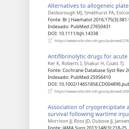
Alternatives to allogeneic plate
Desborough MJ, Smethurst PA, Estcour
Fonte
‎: Br J Haematol 2016;175(3):381-
Indexado
‎: PubMed 27650431
DOI
‎: 10.1111/bjh.14338
https://www.ncbi.nlm.nih.gov/pubmed/27
Antifibrinolytic drugs for acute
Ker K, Roberts I, Shakur H, Coats TJ.
Fonte
‎: Cochrane Database Syst Rev 2
Indexado
‎: PubMed 25956410
DOI
‎: 10.1002/14651858.CD004896.pu
https://www.ncbi.nlm.nih.gov/pubmed/25
Association of cryoprecipitate
survival following wartime inju
Morrison JJ, Ross JD, Dubose JJ, Jans
Fonte
‎: JAMA Surg 2013;148(3):218-25.