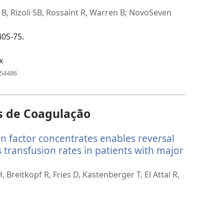
abre
ma
 B, Rizoli SB, Rossaint R, Warren B; NovoSeven
ova
nela)
40S-7S.
x
(abre
954486
uma
nova
janela)
s de Coagulação
on factor concentrates enables reversal
transfusion rates in patients with major
Breitkopf R, Fries D, Kastenberger T, El Attal R,