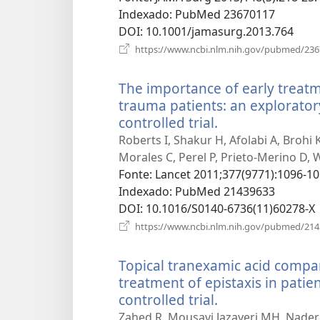
Indexado
‎: PubMed 23670117
DOI
‎: 10.1001/jamasurg.2013.764
https://www.ncbi.nlm.nih.gov/pubmed/23
The importance of early treatm
trauma patients: an explorato
controlled trial.
(abre
uma
Roberts I, Shakur H, Afolabi A, Brohi 
nova
Morales C, Perel P, Prieto-Merino D, 
janela)
Fonte
‎: Lancet 2011;377(9771):1096-10
Indexado
‎: PubMed 21439633
DOI
‎: 10.1016/S0140-6736(11)60278-X
https://www.ncbi.nlm.nih.gov/pubmed/21
Topical tranexamic acid compar
treatment of epistaxis in patie
controlled trial.
(abre
uma
Zahed R, Mousavi Jazayeri MH, Nader