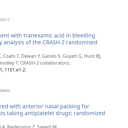
janela)
(abre
670117
uma
nova
ent with tranexamic acid in bleeding
janela)
ry analysis of the CRASH-2 randomised
K, Coats T, Dewan Y, Gando S, Guyatt G, Hunt BJ,
Woolley T; CRASH-2 collaborators.
1, 1101.e1-2.
(abre
439633
uma
nova
ed with anterior nasal packing for
janela)
nts taking antiplatelet drugs: randomized
i A, Naderpour Z, Saeedi M