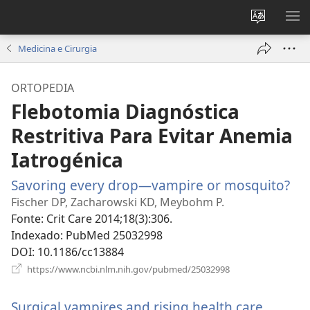
Alterar
MO
a
ME
Medicina e Cirurgia
língua
do
ORTOPEDIA
site
Flebotomia Diagnóstica
Restritiva Para Evitar Anemia
Iatrogénica
Savoring every drop—vampire or mosquito?
(ab
um
Fischer DP, Zacharowski KD, Meybohm P.
no
Fonte
‎: Crit Care 2014;18(3):306.
jan
Indexado
‎: PubMed 25032998
DOI
‎: 10.1186/cc13884
(abre
https://www.ncbi.nlm.nih.gov/pubmed/25032998
uma
nova
Surgical vampires and rising health care
janela)