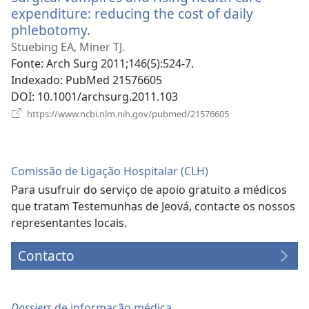
expenditure: reducing the cost of daily
phlebotomy.
(abre
uma
Stuebing EA, Miner TJ.
nova
Fonte
‎: Arch Surg 2011;146(5):524-7.
janela)
Indexado
‎: PubMed 21576605
DOI
‎: 10.1001/archsurg.2011.103
(abre
https://www.ncbi.nlm.nih.gov/pubmed/21576605
uma
nova
janela)
Comissão de Ligação Hospitalar (CLH)
Para usufruir do serviço de apoio gratuito a médicos
que tratam Testemunhas de Jeová, contacte os nossos
representantes locais.
Contacto
Dossiers
de informação médica