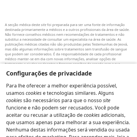
A secção médica deste
site
foi preparada para ser uma fonte de informação
destinada primariamente a médicos e a outros profissionais da área de saúde.
Não fornece conselhos médicos nem recomendações de tratamentos e não
substitui a necessidade de consultar um especialista na área de saúde. As
publicações médicas citadas não são produzidas pelas Testemunhas de Jeová,
mas dão algumas informações sobre tratamentos sem transfusão de sangue
que podem ser considerados. É da responsabilidade de cada profissional
médico manter-se em dia com novas informações, analisar opções de
tratamento e ajudar os doentes a fazerem escolhas de acordo com a sua
patologia, vontade, valores e crenças. Nem todos os tratamentos referidos
Configurações de privacidade
serão aplicáveis ou aceitáveis para todos os doentes.
Doentes: Consultem sempre o vosso médico ou outro profissional de saúde
Para lhe oferecer a melhor experiência possível,
para obter informações sobre doenças ou tratamentos. Consulte um médico se
achar que tem um problema de saúde.
usamos
cookies
e tecnologias similares. Alguns
cookies
são necessários para que o nosso
site
O uso deste
site
está sujeito aos seus
termos de utilização
.
funcione e não podem ser recusados. Você pode
aceitar ou recusar a utilização de
cookies
adicionais,
que usamos apenas para melhorar a sua experiência.
Nenhuma destas informações será vendida ou usada
Definições de aspeto