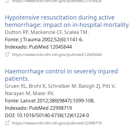
https://www.ncbi.nlm.nih.gov/pubmed/21918426
uma
nova
Hypotensive resuscitation during active
janela)
hemorrhage: impact on in-hospital mortality.
(a
u
Dutton RP, Mackenzie CF, Scalea TM.
no
Fonte
‎: J Trauma 2002;52(6):1141-6.
ja
Indexado
‎: PubMed 12045644
(abre
https://www.ncbi.nlm.nih.gov/pubmed/12045644
uma
nova
Haemorrhage control in severely injured
janela)
patients.
(abre
uma
Gruen RL, Brohi K, Schreiber M, Balogh ZJ, Pitt V,
nova
Narayan M, Maier RV.
janela)
Fonte
‎: Lancet 2012;380(9847):1099-108.
Indexado
‎: PubMed 22998719
DOI
‎: 10.1016/S0140-6736(12)61224-0
(abre
https://www.ncbi.nlm.nih.gov/pubmed/22998719
uma
nova