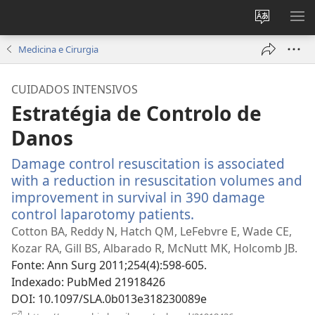
Alterar
MO
a
ME
Medicina e Cirurgia
língua
do
CUIDADOS INTENSIVOS
site
Estratégia de Controlo de
Danos
Damage control resuscitation is associated
with a reduction in resuscitation volumes and
improvement in survival in 390 damage
control laparotomy patients.
(abre
uma
Cotton BA, Reddy N, Hatch QM, LeFebvre E, Wade CE,
nova
Kozar RA, Gill BS, Albarado R, McNutt MK, Holcomb JB.
janela)
Fonte
‎: Ann Surg 2011;254(4):598-605.
Indexado
‎: PubMed 21918426
DOI
‎: 10.1097/SLA.0b013e318230089e
(abre