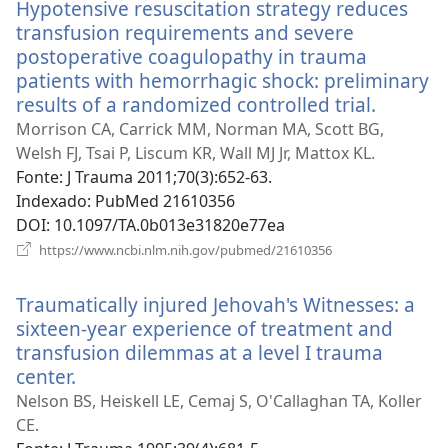
Hypotensive resuscitation strategy reduces
janela)
transfusion requirements and severe
postoperative coagulopathy in trauma
patients with hemorrhagic shock: preliminary
results of a randomized controlled trial.
(abre
uma
Morrison CA, Carrick MM, Norman MA, Scott BG,
nova
Welsh FJ, Tsai P, Liscum KR, Wall MJ Jr, Mattox KL.
janela)
Fonte
‎: J Trauma 2011;70(3):652-63.
Indexado
‎: PubMed 21610356
DOI
‎: 10.1097/TA.0b013e31820e77ea
(abre
https://www.ncbi.nlm.nih.gov/pubmed/21610356
uma
nova
Traumatically injured Jehovah's Witnesses: a
janela)
sixteen-year experience of treatment and
transfusion dilemmas at a level I trauma
center.
(abre
uma
Nelson BS, Heiskell LE, Cemaj S, O'Callaghan TA, Koller
nova
CE.