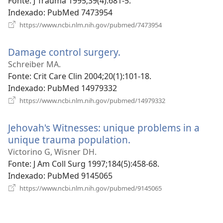
janela)
Fonte
‎: J Trauma 1995;39(4):681-5.
Indexado
‎: PubMed 7473954
(abre
https://www.ncbi.nlm.nih.gov/pubmed/7473954
uma
nova
Damage control surgery.
(abre
janela)
uma
Schreiber MA.
nova
Fonte
‎: Crit Care Clin 2004;20(1):101-18.
janela)
Indexado
‎: PubMed 14979332
(abre
https://www.ncbi.nlm.nih.gov/pubmed/14979332
uma
nova
Jehovah's Witnesses: unique problems in a
janela)
unique trauma population.
(abre
uma
Victorino G, Wisner DH.
nova
Fonte
‎: J Am Coll Surg 1997;184(5):458-68.
janela)
Indexado
‎: PubMed 9145065
(abre
https://www.ncbi.nlm.nih.gov/pubmed/9145065
uma
nova
janela)