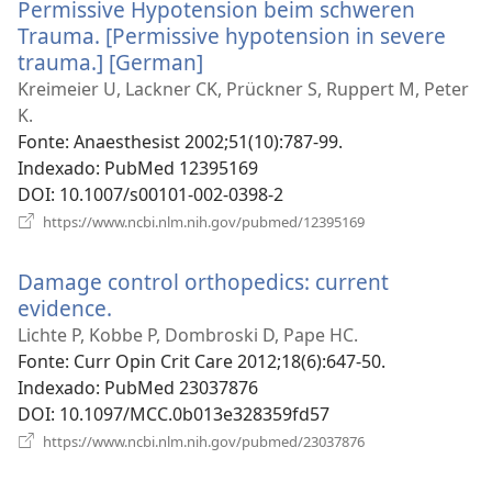
Permissive Hypotension beim schweren
janela)
Trauma. [Permissive hypotension in severe
trauma.] [German]
(abre
uma
Kreimeier U, Lackner CK, Prückner S, Ruppert M, Peter
nova
K.
janela)
Fonte
‎: Anaesthesist 2002;51(10):787-99.
Indexado
‎: PubMed 12395169
DOI
‎: 10.1007/s00101-002-0398-2
(abre
https://www.ncbi.nlm.nih.gov/pubmed/12395169
uma
nova
Damage control orthopedics: current
janela)
evidence.
(abre
uma
Lichte P, Kobbe P, Dombroski D, Pape HC.
nova
Fonte
‎: Curr Opin Crit Care 2012;18(6):647-50.
janela)
Indexado
‎: PubMed 23037876
DOI
‎: 10.1097/MCC.0b013e328359fd57
(abre
https://www.ncbi.nlm.nih.gov/pubmed/23037876
uma
nova