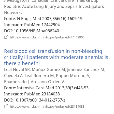
Investigators; Canadian Critical Care Trials Group;
Pediatric Acute Lung Injury and Sepsis Investigators
Network.
Fonte
‎: N Engl J Med 2007;356(16):1609-19.
Indexado
‎: PubMed 17442904
DOI
‎: 10.1056/NEJMoa066240
(abre
https://www.ncbi.nlm.nih.gov/pubmed/17442904
uma
nova
Red blood cell transfusion in non-bleeding
janela)
critically ill patients with moderate anemia: is
there a benefit?
(abre
uma
Leal-Noval SR, Muñoz-Gómez M, Jiménez-Sánchez M,
nova
Cayuela A, Leal-Romero M, Puppo-Moreno A,
janela)
Enamorado J, Arellano-Orden V.
Fonte
‎: Intensive Care Med 2013;39(3):445-53.
Indexado
‎: PubMed 23184038
DOI
‎: 10.1007/s00134-012-2757-z
(abre
https://www.ncbi.nlm.nih.gov/pubmed/23184038
uma