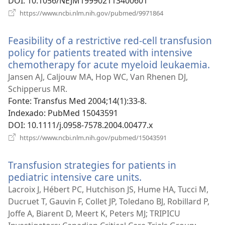
DOI
‎: 10.1056/NEJM199902113400601
(abre
https://www.ncbi.nlm.nih.gov/pubmed/9971864
uma
nova
Feasibility of a restrictive red-cell transfusion
janela)
policy for patients treated with intensive
chemotherapy for acute myeloid leukaemia.
(ab
um
Jansen AJ, Caljouw MA, Hop WC, Van Rhenen DJ,
no
Schipperus MR.
jan
Fonte
‎: Transfus Med 2004;14(1):33-8.
Indexado
‎: PubMed 15043591
DOI
‎: 10.1111/j.0958-7578.2004.00477.x
(abre
https://www.ncbi.nlm.nih.gov/pubmed/15043591
uma
nova
Transfusion strategies for patients in
janela)
pediatric intensive care units.
(abre
uma
Lacroix J, Hébert PC, Hutchison JS, Hume HA, Tucci M,
nova
Ducruet T, Gauvin F, Collet JP, Toledano BJ, Robillard P,
janela)
Joffe A, Biarent D, Meert K, Peters MJ; TRIPICU