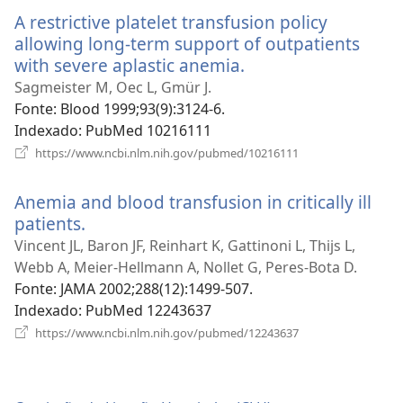
nova
A restrictive platelet transfusion policy
janela)
allowing long-term support of outpatients
with severe aplastic anemia.
(abre
uma
Sagmeister M, Oec L, Gmür J.
nova
Fonte
‎: Blood 1999;93(9):3124-6.
janela)
Indexado
‎: PubMed 10216111
(abre
https://www.ncbi.nlm.nih.gov/pubmed/10216111
uma
nova
Anemia and blood transfusion in critically ill
janela)
patients.
(abre
uma
Vincent JL, Baron JF, Reinhart K, Gattinoni L, Thijs L,
nova
Webb A, Meier-Hellmann A, Nollet G, Peres-Bota D.
janela)
Fonte
‎: JAMA 2002;288(12):1499-507.
Indexado
‎: PubMed 12243637
(abre
https://www.ncbi.nlm.nih.gov/pubmed/12243637
uma
nova
janela)