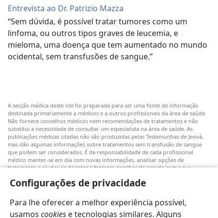
Entrevista ao Dr. Patrizio Mazza
“Sem dúvida, é possível tratar tumores como um
linfoma, ou outros tipos graves de leucemia, e
mieloma, uma doença que tem aumentado no mundo
ocidental, sem transfusões de sangue.”
A secção médica deste
site
foi preparada para ser uma fonte de informação
destinada primariamente a médicos e a outros profissionais da área de saúde.
Não fornece conselhos médicos nem recomendações de tratamentos e não
substitui a necessidade de consultar um especialista na área de saúde. As
publicações médicas citadas não são produzidas pelas Testemunhas de Jeová,
mas dão algumas informações sobre tratamentos sem transfusão de sangue
que podem ser considerados. É da responsabilidade de cada profissional
médico manter-se em dia com novas informações, analisar opções de
tratamento e ajudar os doentes a fazerem escolhas de acordo com a sua
patologia, vontade, valores e crenças. Nem todos os tratamentos referidos
Configurações de privacidade
serão aplicáveis ou aceitáveis para todos os doentes.
Doentes: Consultem sempre o vosso médico ou outro profissional de saúde
Para lhe oferecer a melhor experiência possível,
para obter informações sobre doenças ou tratamentos. Consulte um médico se
achar que tem um problema de saúde.
usamos
cookies
e tecnologias similares. Alguns