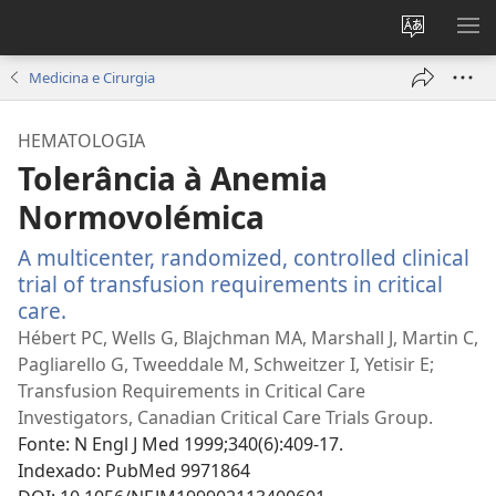
Alterar
MO
a
ME
Medicina e Cirurgia
língua
do
HEMATOLOGIA
site
Tolerância à Anemia
Normovolémica
A multicenter, randomized, controlled clinical
trial of transfusion requirements in critical
care.
(abre
uma
Hébert PC, Wells G, Blajchman MA, Marshall J, Martin C,
nova
Pagliarello G, Tweeddale M, Schweitzer I, Yetisir E;
janela)
Transfusion Requirements in Critical Care
Investigators, Canadian Critical Care Trials Group.
Fonte
‎: N Engl J Med 1999;340(6):409-17.
Indexado
‎: PubMed 9971864