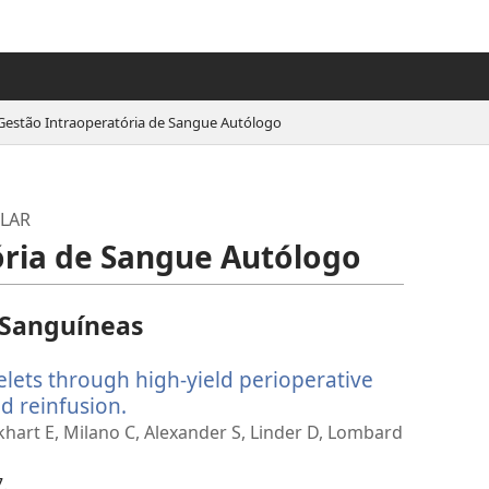
Gestão Intraoperatória de Sangue Autólogo
ULAR
ória de Sangue Autólogo
 Sanguíneas
elets through high-yield perioperative
d reinfusion.
(abre
uma
khart E, Milano C, Alexander S, Linder D, Lombard
nova
janela)
.