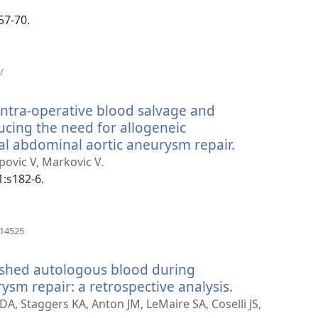
nova
janela)
57-70.
(abre
/
uma
nova
 intra-operative blood salvage and
janela)
cing the need for allogeneic
nal abdominal aortic aneurysm repair.
(abre
uma
opovic V, Markovic V.
nova
1:s182-6.
janela)
(abre
114525
uma
nova
 shed autologous blood during
janela)
sm repair: a retrospective analysis.
(abre
uma
 DA, Staggers KA, Anton JM, LeMaire SA, Coselli JS,