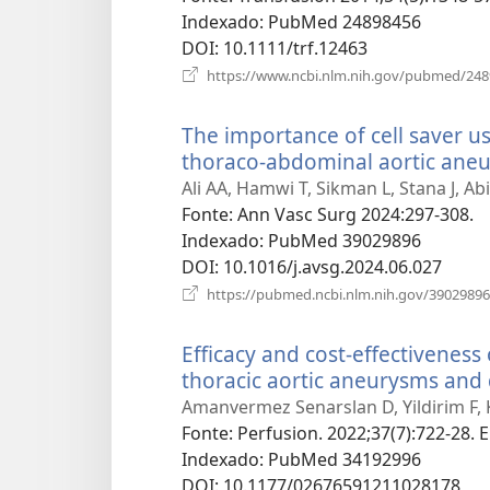
Indexado
‎: PubMed 24898456
DOI
‎: 10.1111/trf.12463
https://www.ncbi.nlm.nih.gov/pubmed/24
The importance of cell saver u
thoraco-abdominal aortic ane
Ali AA, Hamwi T, Sikman L, Stana J, Ab
Fonte
‎: Ann Vasc Surg 2024:297-308.
Indexado
‎: PubMed 39029896
DOI
‎: 10.1016/j.avsg.2024.06.027
https://pubmed.ncbi.nlm.nih.gov/39029896
Efficacy and cost-effectiveness 
thoracic aortic aneurysms and 
Amanvermez Senarslan D, Yildirim F, 
Fonte
‎: Perfusion. 2022;37(7):722-28. 
Indexado
‎: PubMed 34192996
DOI
‎: 10.1177/02676591211028178