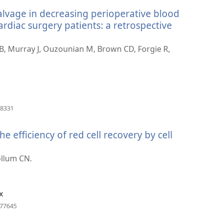
nova
 salvage in decreasing perioperative blood
janela)
cardiac surgery patients: a retrospective
 B, Murray J, Ouzounian M, Brown CD, Forgie R,
(abre
68331
uma
nova
 efficiency of red cell recovery by cell
janela)
ollum CN.
a)
x
(abre
877645
uma