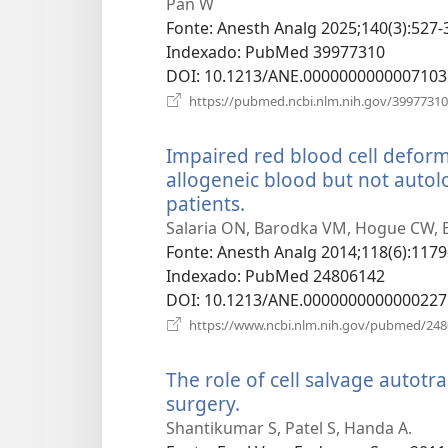
Pan W
Fonte
‎: Anesth Analg 2025;140(3):527-
Indexado
‎: PubMed 39977310
DOI
‎: 10.1213/ANE.0000000000007103
https://pubmed.ncbi.nlm.nih.gov/39977310
Impaired red blood cell deforma
allogeneic blood but not autol
patients.
(abre
uma
Salaria ON, Barodka VM, Hogue CW, B
nova
Fonte
‎: Anesth Analg 2014;118(6):1179
janela)
Indexado
‎: PubMed 24806142
DOI
‎: 10.1213/ANE.0000000000000227
https://www.ncbi.nlm.nih.gov/pubmed/24
The role of cell salvage autot
surgery.
(abre
uma
Shantikumar S, Patel S, Handa A.