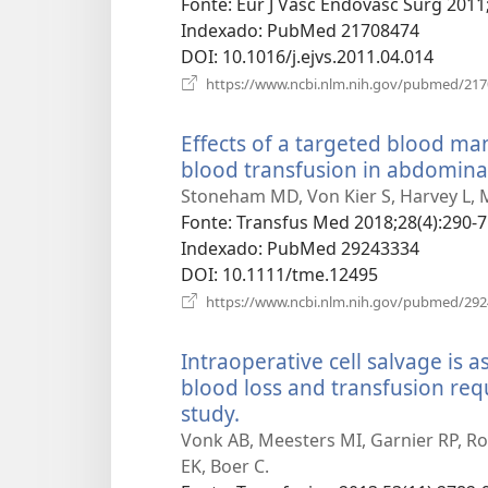
nova
Fonte
‎: Eur J Vasc Endovasc Surg 2011
janela)
Indexado
‎: PubMed 21708474
DOI
‎: 10.1016/j.ejvs.2011.04.014
https://www.ncbi.nlm.nih.gov/pubmed/21
Effects of a targeted blood 
blood transfusion in abdomina
Stoneham MD, Von Kier S, Harvey L,
Fonte
‎: Transfus Med 2018;28(4):290-7
Indexado
‎: PubMed 29243334
DOI
‎: 10.1111/tme.12495
https://www.ncbi.nlm.nih.gov/pubmed/29
Intraoperative cell salvage is 
blood loss and transfusion req
study.
(abre
uma
Vonk AB, Meesters MI, Garnier RP, R
nova
EK, Boer C.