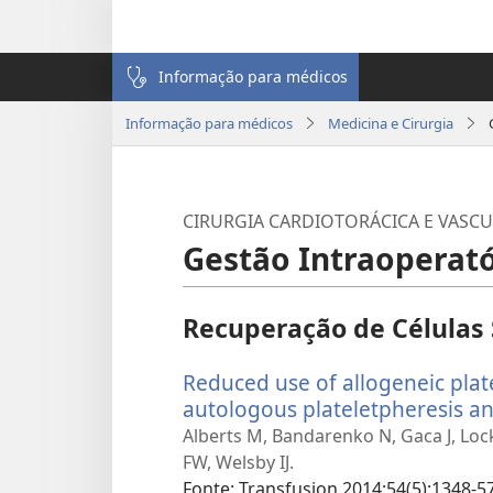
Informação para médicos
Informação para médicos
Medicina e Cirurgia
CIRURGIA CARDIOTORÁCICA E VASC
Gestão Intraoperat
Recuperação de Células
Reduced use of allogeneic plat
autologous plateletpheresis an
Alberts M, Bandarenko N, Gaca J, Loc
FW, Welsby IJ.
Fonte
‎: Transfusion 2014;54(5):1348-57