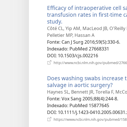
Efficacy of intraoperative cell
transfusion rates in first-time 
study.
(abre
uma
Côté CL, Yip AM, MacLeod JB, O'Reilly
nova
Pelletier MP, Hassan A
janela)
Fonte
‎: Can J Surg 2016;59(5):330-6.
Indexado
‎: PubMed 27668331
DOI
‎: 10.1503/cjs.002216
http://www.ncbi.nlm.nih.gov/pubmed/276
Does washing swabs increase the
salvage in aortic surgery?
(abre
uma
Haynes SL, Bennett JR, Torella F, McC
nova
Fonte
‎: Vox Sang 2005;88(4):244-8.
janel
Indexado
‎: PubMed 15877645
DOI
‎: 10.1111/j.1423-0410.2005.00631.
https://www.ncbi.nlm.nih.gov/pubmed/15