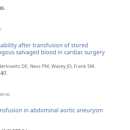
nova
janela)
36.
(abre
/
uma
nova
bility after transfusion of stored
janela)
ogous salvaged blood in cardiac surgery
erkowitz DE, Ness PM, Wasey JO, Frank SM.
-87.
(abre
806142
uma
nova
ransfusion in abdominal aortic aneurysm
janela)