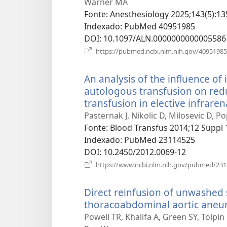
Warner MA
Fonte
‎: Anesthesiology 2025;143(5):13
Indexado
‎: PubMed 40951985
DOI
‎: 10.1097/ALN.0000000000005586
https://pubmed.ncbi.nlm.nih.gov/40951985
An analysis of the influence of
autologous transfusion on redu
transfusion in elective infrare
Pasternak J, Nikolic D, Milosevic D, P
Fonte
‎: Blood Transfus 2014;12 Suppl 
Indexado
‎: PubMed 23114525
DOI
‎: 10.2450/2012.0069-12
https://www.ncbi.nlm.nih.gov/pubmed/23
Direct reinfusion of unwashed
thoracoabdominal aortic aneury
Powell TR, Khalifa A, Green SY, Tolpin