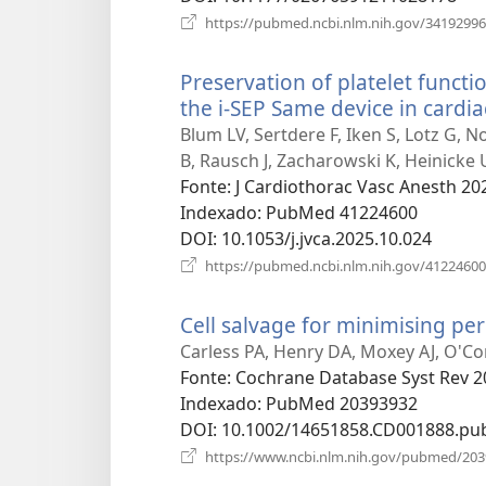
https://pubmed.ncbi.nlm.nih.gov/34192996
Preservation of platelet functio
the i-SEP Same device in cardia
Blum LV, Sertdere F, Iken S, Lotz G, 
B, Rausch J, Zacharowski K, Heinicke 
Fonte
‎: J Cardiothorac Vasc Anesth 20
Indexado
‎: PubMed 41224600
DOI
‎: 10.1053/j.jvca.2025.10.024
https://pubmed.ncbi.nlm.nih.gov/41224600
Cell salvage for minimising per
Carless PA, Henry DA, Moxey AJ, O'Co
Fonte
‎: Cochrane Database Syst Rev 2
Indexado
‎: PubMed 20393932
DOI
‎: 10.1002/14651858.CD001888.pu
https://www.ncbi.nlm.nih.gov/pubmed/20