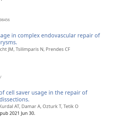
(abre
898456
uma
nova
sage in complex endovascular repair of
janela)
urysms.
(abre
uma
icht JM, Tsilimparis N, Prendes CF
nova
janela)
(abre
/
uma
nova
of cell saver usage in the repair of
janela)
dissections.
(abre
uma
Kurdal AT, Damar A, Ozturk T, Tetik O
nova
Epub 2021 Jun 30.
janela)