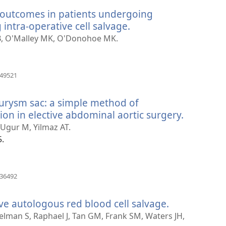
nova
 outcomes in patients undergoing
janela)
intra-operative cell salvage.
(abre
uma
 B, O'Malley MK, O'Donohoe MK.
nova
janela)
(abre
849521
uma
nova
eurysm sac: a simple method of
janela)
ion in elective abdominal aortic surgery.
(abre
uma
 Ugur M, Yilmaz AT.
nova
5.
janela)
(abre
036492
uma
nova
ve autologous red blood cell salvage.
(abre
janela)
uma
lman S, Raphael J, Tan GM, Frank SM, Waters JH,