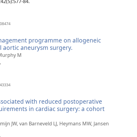
;42(5):577-84.
(abre
708474
uma
nova
management programme on allogeneic
janela)
l aortic aneurysm surgery.
(abre
uma
 Murphy M
nova
.
janela)
(abre
243334
uma
nova
associated with reduced postoperative
janela)
uirements in cardiac surgery: a cohort
omijn JW, van Barneveld LJ, Heymans MW, Jansen