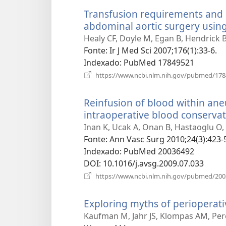
Transfusion requirements and
abdominal aortic surgery using 
Healy CF, Doyle M, Egan B, Hendrick
Fonte
‎: Ir J Med Sci 2007;176(1):33-6.
Indexado
‎: PubMed 17849521
https://www.ncbi.nlm.nih.gov/pubmed/17
Reinfusion of blood within an
intraoperative blood conservat
Inan K, Ucak A, Onan B, Hastaoglu O,
Fonte
‎: Ann Vasc Surg 2010;24(3):423-
Indexado
‎: PubMed 20036492
DOI
‎: 10.1016/j.avsg.2009.07.033
https://www.ncbi.nlm.nih.gov/pubmed/20
Exploring myths of perioperati
Kaufman M, Jahr JS, Klompas AM, Pere