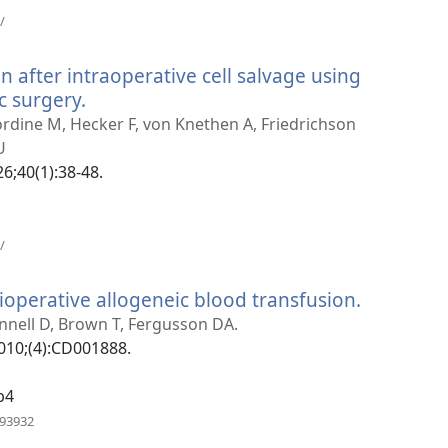
(abre
/
uma
nova
n after intraoperative cell salvage using
janela)
c surgery.
(abre
uma
Nordine M, Hecker F, von Knethen A, Friedrichson
nova
U
janela)
26;40(1):38-48.
(abre
/
uma
nova
ioperative allogeneic blood transfusion.
(abre
janela)
uma
nnell D, Brown T, Fergusson DA.
nova
010;(4):CD001888.
janela)
b4
(abre
393932
uma