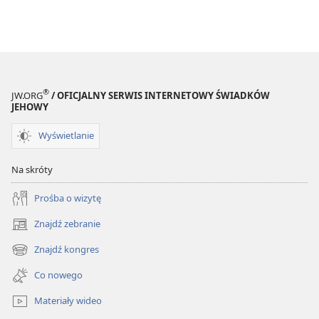
®
JW.ORG
/ OFICJALNY SERWIS INTERNETOWY ŚWIADKÓW
JEHOWY
Wyświetlanie
Na skróty
Prośba o wizytę
Znajdź zebranie
(opens
new
Znajdź kongres
(opens
window)
new
Co nowego
window)
Materiały wideo