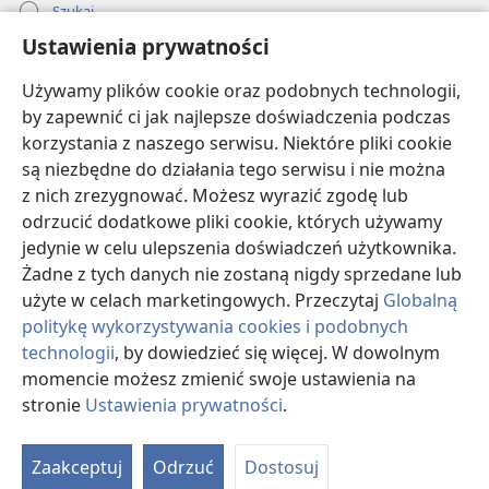
Szukaj
Ustawienia prywatności
Pomoc
Używamy plików cookie oraz podobnych technologii,
Darowizny
by zapewnić ci jak najlepsze doświadczenia podczas
(opens
new
korzystania z naszego serwisu. Niektóre pliki cookie
window)
BIBLIOTEKA INTERNETOWA Strażnicy
są niezbędne do działania tego serwisu i nie można
(opens
z nich zrezygnować. Możesz wyrazić zgodę lub
new
®
JW Hub
window)
odrzucić dodatkowe pliki cookie, których używamy
(opens
jedynie w celu ulepszenia doświadczeń użytkownika.
new
®
JW Library
window)
Żadne z tych danych nie zostaną nigdy sprzedane lub
użyte w celach marketingowych. Przeczytaj
Globalną
politykę wykorzystywania cookies i podobnych
technologii
, by dowiedzieć się więcej. W dowolnym
momencie możesz zmienić swoje ustawienia na
Copyright
© 2026 Watch Tower Bible and Tract Society of Pennsylvania.
WARUNKI UŻYTKOWANIA
|
POLITYKA PRYWATNOŚCI
|
USTAWIENIA
stronie
Ustawienia prywatności
.
PRYWATNOŚCI
Zaakceptuj
Odrzuć
Dostosuj