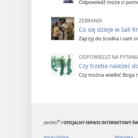
Dlaczego warto chodzić na ze
Odpowiedź może ci pomóc
Co mówią twoi rówieśnicy
ZEBRANIA
Co się dzieje w Sali 
Co dzieje się w Sali
Zajrzyj do środka i sam s
Sala Królestwa jest ośrodkiem
ODPOWIEDZI NA PYTANIA
praktyczną wiedzę z Biblii. Zeb
Czy trzeba należeć do
poznać prawdę o Bogu,
Czy można wielbić Boga 
zrozumieć znaczenie obecn
stać się lepszym człowiekie
znaleźć najlepszych przyjaci
®
JW.ORG
/ OFICJALNY SERWIS INTERNETOWY 
Czy wiesz, że...
Miejsce, w który
Nauki biblijne
Biblioteka