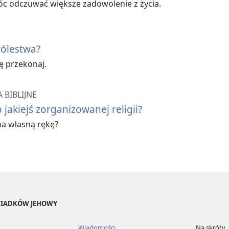
brania?
 odczuwać większe zadowolenie z życia.
Królestwa?
 Królestwa?
ię przekonaj.
 szkoleniowym, w którym przekazuje się
 BIBLIJNE
rania mogą pomóc ci...
 jakiejś zorganizowanej religii?
na własną rękę?
ych wydarzeń,
m,
ół.
ŚWIADKÓW JEHOWY
m Świadkowie Jehowy wielbią Boga,
Wiadomości
Na skróty