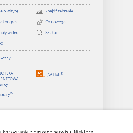
a o wizytę
Znajdź zebranie
(opens
new
ź kongres
Co nowego
window)
iały wideo
Szukaj
oc
owizny
LIOTEKA
®
JW Hub
(opens
ERNETOWA
new
żnicy
window)
®
ibrary
 korzystania z naszego serwisu. Niektóre