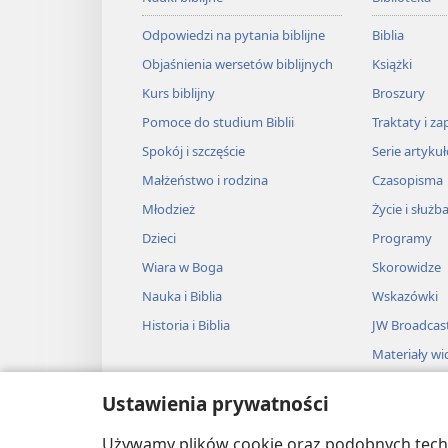
nazywa się Salą Królestwa, po
z najczęściej omawianych tam 
Odpowiedzi na pytania biblijne
Biblia
Łukasza 4:43
).
Objaśnienia wersetów biblijnych
Książki
Kurs biblijny
Broszury
Dlaczego warto chod
Pomoce do studium Biblii
Traktaty i za
Spokój i szczęście
Serie artyku
Praktyczne informacje.
Biblij
Małżeństwo i rodzina
Czasopisma
Świadków Jehowy pomogą ci ‛n
Młodzież
Życie i służb
niej możesz podejmować w życ
Dzieci
Programy
odpowiedzi na ważne pytania, t
Wiara w Boga
Skorowidze
Nauka i Biblia
Wskazówki
Jaki jest sens życia?
Historia i Biblia
JW Broadcas
Czy Bóg jest odpowiedzialny
Materiały wi
Muzyka
Co się dzieje po śmierci?
Ustawienia prywatności
Przedstawie
Przedstawien
Używamy plików cookie oraz podobnych techno
Przykładowe tytuły wykładów 