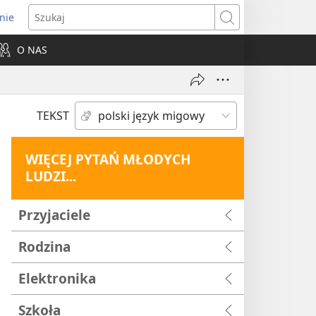
nie
ns
Szukaj
O NAS
dow)
TEKST
WIĘCEJ PYTAŃ MŁODYCH
LUDZI...
Przyjaciele
Rodzina
Elektronika
Szkoła