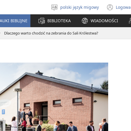
polski język migowy
Logowa
Wybór
(ope
języka
new
AUKI BIBLIJNE
BIBLIOTEKA
WIADOMOŚCI
win
Dlaczego warto chodzić na zebrania do Sali Królestwa?