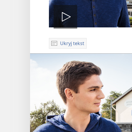
Odtwórz
Ukryj tekst
wideo