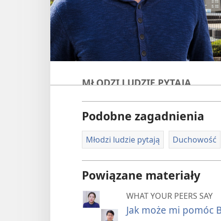
MŁODZI LUDZIE PYTAJĄ
Dlaczego warto c
Podobne zagadnienia
Sali Królestwa?
Młodzi ludzie pytają
Duchowość
Świadkowie Jehowy dwa razy w 
wielbienia Boga zwanym Salą Kr
Powiązane materiały
możesz odnieść z tych spotkań
WHAT YOUR PEERS SAY
Co się dzieje w Sali Królestwa
Jak może mi pomóc Bi