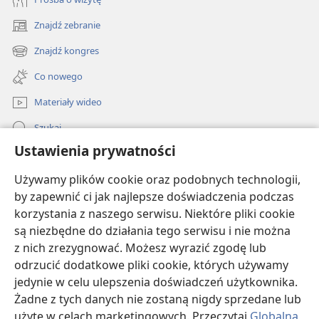
Kiedy esemesować
Znajdź zebranie
(opens
Warto wypracować sobie rozsądne zasady
new
Znajdź kongres
(opens
window)
esemesowania — SMS-owy savoir-vivre.
new
Co nowego
window)
Co trzeba wiedzieć:
Jeśli nie trzymasz się ustalonych
Materiały wideo
zasad, możesz wyjść na kogoś bez kultury i zamiast
podtrzymywać relacje, będziesz innych do siebie
Szukaj
zrażał.
Ustawienia prywatności
Pomoc
„O dobrych manierach łatwo zapomnieć. Nieraz łapię
Używamy plików cookie oraz podobnych technologii,
się na tym, że wysyłam SMS-y w trakcie jakiejś rozmowy
Darowizny
by zapewnić ci jak najlepsze doświadczenia podczas
(opens
albo obiadu” (Allison).
new
korzystania z naszego serwisu. Niektóre pliki cookie
window)
BIBLIOTEKA INTERNETOWA Strażnicy
są niezbędne do działania tego serwisu i nie można
„Prowadzenie samochodu i esemesowanie to spore
(opens
z nich zrezygnować. Możesz wyrazić zgodę lub
ryzyko. Oderwanie wzroku od drogi grozi przecież
new
®
JW Hub
window)
odrzucić dodatkowe pliki cookie, których używamy
wypadkiem” (Anne).
(opens
jedynie w celu ulepszenia doświadczeń użytkownika.
new
®
Biblia mówi:
„Na wszystko jest wyznaczony czas —
JW Library
window)
Żadne z tych danych nie zostaną nigdy sprzedane lub
czas (...) milczenia i czas mówienia” (
Kaznodziei 3:1,
7
).
użyte w celach marketingowych. Przeczytaj
Globalną