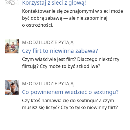
Korzystaj z sieci z głową!
Niejeden nastolatek nie wyobraża sobie
Kontaktowanie się ze znajomymi w sieci może
kontaktowania się z innymi bez SMS-ów. Może ty też
być dobrą zabawą — ale nie zapominaj
uważasz je za świetne narzędzie do komunikowania
o ostrożności.
się z każdym, kogo masz w książce adresowej —
oczywiście jeśli rodzice nie zgłaszają sprzeciwu.
MŁODZI LUDZIE PYTAJĄ
„Tata nie lubi, kiedy ja i siostra gadamy z chłopakami.
Czy flirt to niewinna zabawa?
Jeśli już, to musimy korzystać z telefonu stacjonarnego
Czym właściwie jest flirt? Dlaczego niektórzy
w dużym pokoju, i to w obecności innych (Lenore).
flirtują? Czy może to być szkodliwe?
Co trzeba wiedzieć:
Rozdając swój numer na prawo
i lewo, prosisz się o kłopoty.
MŁODZI LUDZIE PYTAJĄ
„Jeśli twój numer może mieć każdy, licz się z tym, że
Co powinienem wiedzieć o sextingu?
będziesz dostawać wiadomości i zdjęcia, których wcale
Czy ktoś namawia cię do sextingu? Z czym
nie chcesz” (Scott).
musisz się liczyć? Czy to tylko niewinny flirt?
„Jeżeli regularnie esemesujesz z osobą płci przeciwnej,
bardzo szybko możesz się zaangażować uczuciowo”
(Steven).