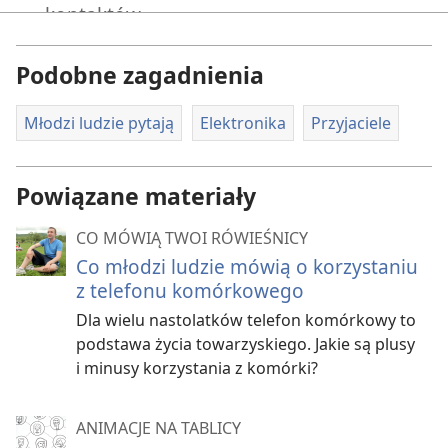
kontaktów.
:-(
Podejście lekkomyślne może zrujnować
Podobne zagadnienia
przyjaźń — i twoją reputację.
Młodzi ludzie pytają
Elektronika
Przyjaciele
Ten artykuł podpowie ci:
Z kim esemesować
Powiązane materiały
Jak esemesować
CO MÓWIĄ TWOI RÓWIEŚNICY
Kiedy esemesować
Co młodzi ludzie mówią o korzystaniu
z telefonu komórkowego
Znajdziesz tu:
Dla wielu nastolatków telefon komórkowy to
Wskazówki
podstawa życia towarzyskiego. Jakie są plusy
i minusy korzystania z komórki?
Test
Z kim esemesować
ANIMACJE NA TABLICY