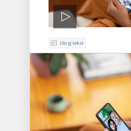
Odtwórz
Ukryj tekst
wideo