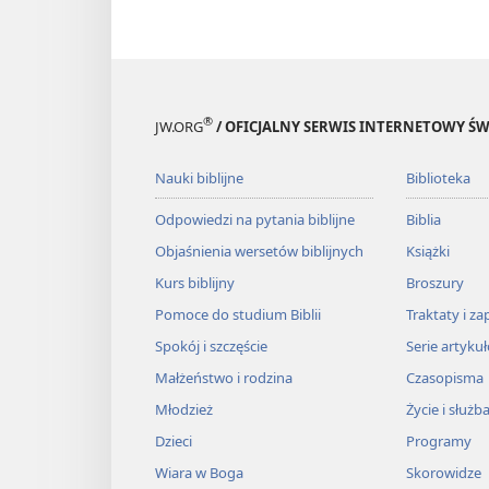
Zwróć uwagę, że każda z tych sy
różnych
zainteresowań
, drug
odmiennych
wartości
.
Do przemyślenia:
Z którą z tyc
®
JW.ORG
/ OFICJALNY SERWIS INTERNETOWY 
sobie radzić, gdybyście mieli s
sytuacji moglibyście dostosowa
Nauki biblijne
Biblioteka
Odpowiedzi na pytania biblijne
Biblia
Mąż i żona mogą różnić się od 
Objaśnienia wersetów biblijnych
Książki
a mimo to tworzyć szczęśliwe m
Kurs biblijny
Broszury
dopasowane, nie oznacza, że 
Pomoce do studium Biblii
Traktaty i za
małżonkowi może spodobać się 
Spokój i szczęście
Serie artyku
A różne cechy charakteru mog
Małżeństwo i rodzina
Czasopisma
Z drugiej strony to ważne, żeby
Młodzież
Życie i służb
wartości
— to, w co wierzysz i j
Dzieci
Programy
jest, powinna ci się zapalić cz
Wiara w Boga
Skorowidze