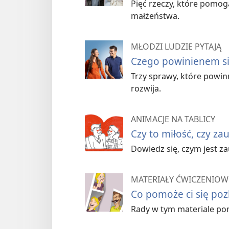
Kiedy pojawiają się wątpliwoś
Pięć rzeczy, które pomogą
małżeństwa.
Jak podjąć decyzję
MŁODZI LUDZIE PYTAJĄ
Jeśli postanowisz zerwać
Czego powinienem si
Trzy sprawy, które powin
Kiedy pojawiają się
rozwija.
Po pewnym czasie dwoje młodyc
ANIMACJE NA TABLICY
siebie tak podobni, jak początk
Czy to miłość, czy za
Jedna osoba lubi leżeć na p
Dowiedz się, czym jest z
Jedna jest towarzyska, a dru
MATERIAŁY ĆWICZENIOW
Co pomoże ci się poz
Jedna ma skłonność do oszu
uczciwa.
Rady w tym materiale p