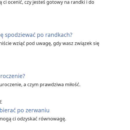
ci
 ci ocenić, czy jesteś gotowy na randki i do
ę spodziewać po randkach?
niście wziąć pod uwagę, gdy wasz związek się
 wątpliwości
h ludzi może zauważyć, że nie są do
owo myśleli. Na przykład:
uroczenie?
laży, a druga woli spacerować.
auroczenie, a czym prawdziwa miłość.
ga cicha i spokojna.
E
bierać po zerwaniu
kiwania innych, a druga zawsze jest
omogą ci odzyskać równowagę.