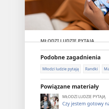
MŁODZI LUDZIE PYTAJĄ
Randki — część 
Podobne zagadnienia
zerwać?
Młodzi ludzie pytają
Randki
Ma
Spotykasz się z kimś już od jak
wątpliwości. Czy powinieneś k
Powiązane materiały
zakończyć? Ten artykuł pomoże 
MŁODZI LUDZIE PYTAJĄ
W tym artykule:
Czy jestem gotowy n