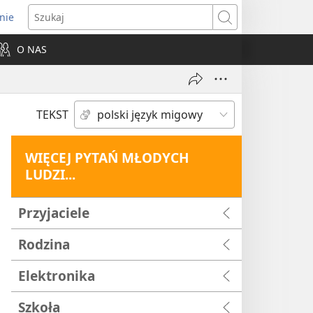
nie
ns
Szukaj
O NAS
dow)
TEKST
WIĘCEJ PYTAŃ MŁODYCH
LUDZI...
Przyjaciele
Rodzina
Elektronika
Szkoła