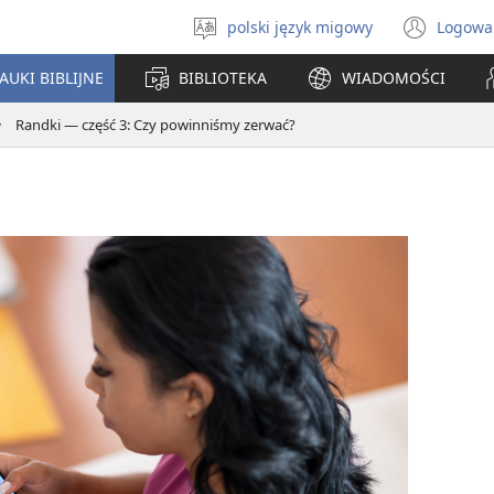
polski język migowy
Logowa
Wybór
(ope
języka
new
AUKI BIBLIJNE
BIBLIOTEKA
WIADOMOŚCI
win
Randki — część 3: Czy powinniśmy zerwać?