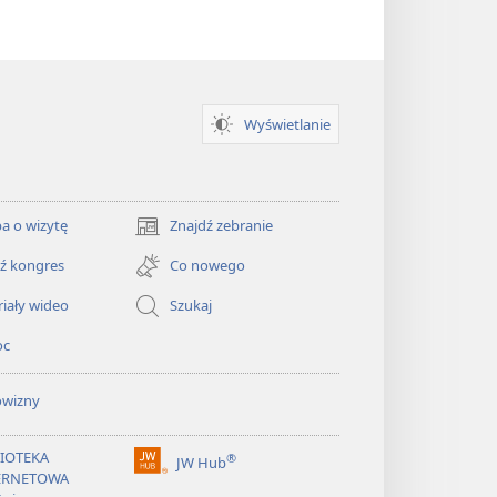
Wyświetlanie
a o wizytę
Znajdź zebranie
(opens
new
ź kongres
Co nowego
window)
iały wideo
Szukaj
oc
owizny
LIOTEKA
®
JW Hub
(opens
ERNETOWA
new