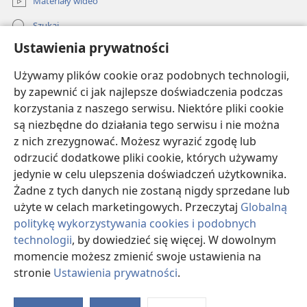
wydawało się, że są na imprezie, podczas gdy tak
Materiały wideo
naprawdę były w domu”.
Szukaj
Dwudziestodwuletni Matthew przyznaje, że też zrobił
Ustawienia prywatności
Pomoc
coś takiego:
Używamy plików cookie oraz podobnych technologii,
Darowizny
„Zamieściłem zdjęcie i oznaczyłem jego lokalizację jako
by zapewnić ci jak najlepsze doświadczenia podczas
(opens
Mount Everest, chociaż nigdy w życiu nie byłem w Azji!”
new
korzystania z naszego serwisu. Niektóre pliki cookie
window)
BIBLIOTEKA INTERNETOWA Strażnicy
są niezbędne do działania tego serwisu i nie można
(opens
Biblia mówi:
„We wszystkim pragniemy postępować
z nich zrezygnować. Możesz wyrazić zgodę lub
new
uczciwie” (
Hebrajczyków 13:18
).
®
JW Hub
window)
odrzucić dodatkowe pliki cookie, których używamy
(opens
jedynie w celu ulepszenia doświadczeń użytkownika.
new
Zastanów się:
®
JW Library
window)
Żadne z tych danych nie zostaną nigdy sprzedane lub
Czy korzystając z mediów społecznościowych,
użyte w celach marketingowych. Przeczytaj
Globalną
posuwasz się do oszustwa, żeby zwiększyć swoją
politykę wykorzystywania cookies i podobnych
popularność?
technologii
, by dowiedzieć się więcej. W dowolnym
momencie możesz zmienić swoje ustawienia na
Copyright
© 2026 Watch Tower Bible and Tract Society of Pennsylvania.
Czy zdjęcia i komentarze, które zamieszczasz
WARUNKI UŻYTKOWANIA
|
POLITYKA PRYWATNOŚCI
|
USTAWIENIA
stronie
Ustawienia prywatności
.
w sieci, rzetelnie ukazują, kim jesteś i w co
PRYWATNOŚCI
wierzysz?