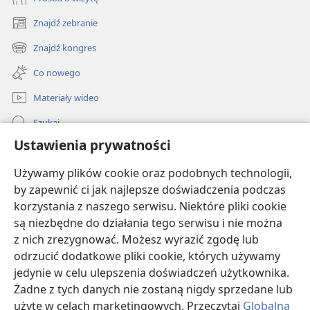
mogą być dobrym początkiem
rozmowy. Jednak kiedy to możliwe,
Znajdź zebranie
(opens
używaj pytań otwartych, które
new
Znajdź kongres
wymagają czegoś więcej niż
(opens
window)
odpowiedzenia po prostu „tak” lub
new
Co nowego
window)
„nie”. Na przykład jeśli zapytasz kogoś:
Materiały wideo
„Co ci się najbardziej podobało w tym
filmie?”, prawdopodobnie uzyskasz
Szukaj
pełniejszą odpowiedź niż na pytanie:
Ustawienia prywatności
Pomoc
„Czy podobał ci się ten film?”.
Używamy plików cookie oraz podobnych technologii,
Darowizny
(opens
by zapewnić ci jak najlepsze doświadczenia podczas
new
korzystania z naszego serwisu. Niektóre pliki cookie
Słowo przestrogi:
Gdybyś zadawał jedno pytanie
window)
BIBLIOTEKA INTERNETOWA Strażnicy
są niezbędne do działania tego serwisu i nie można
za drugim, ktoś mógłby się poczuć jak na
(opens
z nich zrezygnować. Możesz wyrazić zgodę lub
przesłuchaniu. Uważaj też, żeby twoje pytania nie
new
®
JW Hub
window)
odrzucić dodatkowe pliki cookie, których używamy
były zbyt osobiste. Pytania w stylu: „Czego
(opens
new
jedynie w celu ulepszenia doświadczeń użytkownika.
najbardziej się boisz?” lub „Dlaczego zawsze
®
JW Library
window)
Żadne z tych danych nie zostaną nigdy sprzedane lub
ubierasz się na niebiesko?” mogą sprawić, że ktoś
użyte w celach marketingowych. Przeczytaj
Globalną
poczuje się niekomfortowo. To drugie może nawet