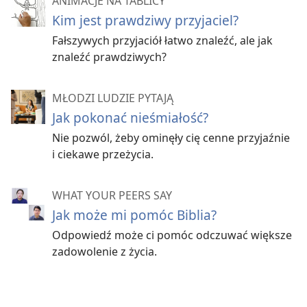
ANIMACJE NA TABLICY
Kim jest prawdziwy przyjaciel?
Jednak prędzej czy później umiejętność rozmawiania
Fałszywych przyjaciół łatwo znaleźć, ale jak
z innymi ci się przyda. Na przykład wtedy, kiedy
znaleźć prawdziwych?
będziesz chciał nawiązać nowe przyjaźnie, zdobyć
i utrzymać pracę albo w odpowiednim momencie
zacząć się z kimś spotykać.
MŁODZI LUDZIE PYTAJĄ
Jak pokonać nieśmiałość?
Ale jest dobra wiadomość: rozmowy twarzą w twarz
nie muszą być przerażające. Naprawdę
możesz
Nie pozwól, żeby ominęły cię cenne przyjaźnie
opanować tę umiejętność — i to nawet jeśli jesteś
i ciekawe przeżycia.
nieśmiały.
WHAT YOUR PEERS SAY
Jak może mi pomóc Biblia?
Wskazówka:
Nie przejmuj się błędami.
Odpowiedź może ci pomóc odczuwać większe
Uczenie się rozmawiania z innymi jest jak
zadowolenie z życia.
nauka jazdy na rowerze. Możesz się kilka
razy „przewrócić”, ale z czasem będzie ci
szło coraz lepiej i da ci to sporo frajdy!