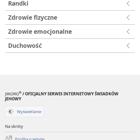
pytanie dotyczące tematu, który was łączy.
Randki
Zdrowie fizyczne
Zdrowie emocjonalne
Duchowość
„Wybierz pytania, które
tobie
wydają się
®
JW.ORG
/ OFICJALNY SERWIS INTERNETOWY ŚWIADKÓW
JEHOWY
interesujące i na które naprawdę chciałbyś usłyszeć
odpowiedzi” (Maritza).
Wyświetlanie
Na skróty
Wskazówka:
Pytania jak te powyżej
Prośba o wizytę