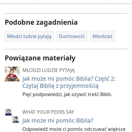
Czy też tak myślisz? Ten artykuł może ci pomóc!
Dlaczego warto czytać Biblię?
Podobne zagadnienia
Jak mogę czytać Biblię?
Młodzi ludzie pytają
Duchowość
Młodzież
Co mówią twoi rówieśnicy
Dlaczego warto czytać Biblię?
Powiązane materiały
Czy na samą myśl o czytaniu Biblii czujesz
MŁODZI LUDZIE PYTAJĄ
zniechęcenie? Może uważasz, że książka bez ilustracji,
Jak może mi pomóc Biblia? Część 2:
która ma ponad tysiąc stron zapisanych drobnym
Czytaj Biblię z przyjemnością
drukiem, nie ma szans w porównaniu z telewizją czy
Pięć podpowiedzi, jak ożywić treść Biblii.
filmami.
Ale pomyśl o tym w ten sposób: Znajdujesz dużą starą
WHAT YOUR PEERS SAY
skrzynię. Czy nie byłbyś ciekawy, co jest w środku?
Jak może mi pomóc Biblia?
Biblia jest jak taka skrzynia. Zawiera skarby mądrości,
Odpowiedź może ci pomóc odczuwać większe