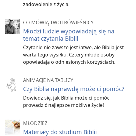
które pomogą ci:
zadowolenie z życia.
Podejmować dobre decyzje
CO MÓWIĄ TWOI RÓWIEŚNICY
Dogadywać się z rodzicami
Młodzi ludzie wypowiadają się na
temat czytania Biblii
Znaleźć prawdziwych przyjaciół
Czytanie nie zawsze jest łatwe, ale Biblia jest
Radzić sobie ze stresem
warta tego wysiłku. Cztery młode osoby
opowiadają o odniesionych korzyściach.
Co sprawia, że ta starożytna Księga jest tak praktyczna
dzisiaj? Została ‛natchniona przez Boga’ (
2 Tymoteusza
3:16
). To znaczy, że zapisane w niej rady pochodzą
ANIMACJE NA TABLICY
z najlepszego Źródła.
Czy Biblia naprawdę może ci pomóc?
Dowiedz się, jak Biblia może ci pomóc
prowadzić najlepsze możliwe życie!
MŁODZIEŻ
Materiały do studium Biblii