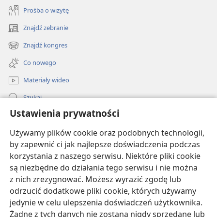
inne złe traktowanie jest niewłaściwe.
Prośba o wizytę
Czy to oznacza, że chrześcijanie powinni się sprzeciwiać
Znajdź zebranie
(opens
prawom zezwalającym na zawieranie małżeństw między
new
Znajdź kongres
osobami tej samej płci?
(opens
window)
new
Co nowego
Według Biblii Bóg wymaga, żeby małżeństwo było
window)
związkiem jednego mężczyzny i jednej kobiety
Materiały wideo
(
Mateusza 19:4-6
). Jednak debaty o prawach
Szukaj
dotyczących małżeństw między osobami tej samej płci
Ustawienia prywatności
są kwestią polityczną, a nie moralną. Biblia nakazuje
Pomoc
chrześcijanom zachowywać neutralność w sprawach
Używamy plików cookie oraz podobnych technologii,
politycznych (
Jana 18:36
). Dlatego ani nie popierają, ani
Darowizny
by zapewnić ci jak najlepsze doświadczenia podczas
(opens
nie podważają ustanowionych przez państwo praw
new
korzystania z naszego serwisu. Niektóre pliki cookie
dotyczących małżeństw jednopłciowych oraz
window)
BIBLIOTEKA INTERNETOWA Strażnicy
są niezbędne do działania tego serwisu i nie można
(opens
zachowań homoseksualnych.
z nich zrezygnować. Możesz wyrazić zgodę lub
new
®
JW Hub
window)
odrzucić dodatkowe pliki cookie, których używamy
Ale co, jeśli...?
(opens
jedynie w celu ulepszenia doświadczeń użytkownika.
new
®
JW Library
window)
Żadne z tych danych nie zostaną nigdy sprzedane lub
Ale co, jeśli ktoś praktykuje homoseksualizm? Czy może się