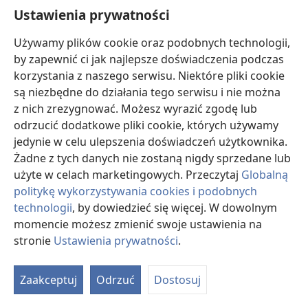
Ustawienia prywatności
Używamy plików cookie oraz podobnych technologii,
by zapewnić ci jak najlepsze doświadczenia podczas
Jak możesz oprzeć się presji, żeby uprawiać
korzystania z naszego serwisu. Niektóre pliki cookie
seks?
są niezbędne do działania tego serwisu i nie można
Poznaj pewne mity i fakty dotyczące seksu. Ten artykuł
z nich zrezygnować. Możesz wyrazić zgodę lub
pomoże ci podejmować mądre decyzje.
odrzucić dodatkowe pliki cookie, których używamy
jedynie w celu ulepszenia doświadczeń użytkownika.
Żadne z tych danych nie zostaną nigdy sprzedane lub
użyte w celach marketingowych. Przeczytaj
Globalną
politykę wykorzystywania cookies i podobnych
technologii
, by dowiedzieć się więcej. W dowolnym
momencie możesz zmienić swoje ustawienia na
stronie
Ustawienia prywatności
.
Zaakceptuj
Odrzuć
Dostosuj
Jak przestać myśleć o seksie?