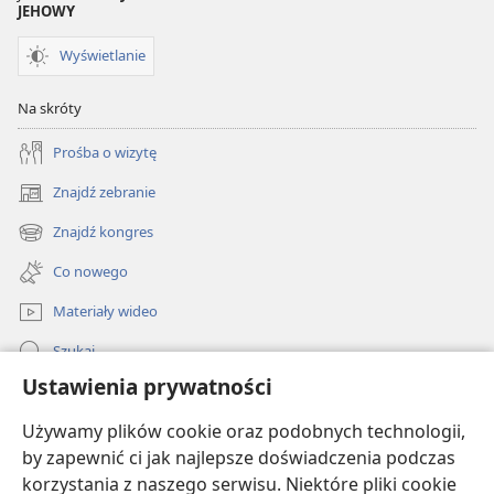
JEHOWY
Wyświetlanie
Na skróty
Prośba o wizytę
Znajdź zebranie
(opens
new
Znajdź kongres
(opens
window)
new
Co nowego
window)
Materiały wideo
Szukaj
Ustawienia prywatności
Pomoc
Używamy plików cookie oraz podobnych technologii,
Darowizny
by zapewnić ci jak najlepsze doświadczenia podczas
(opens
new
korzystania z naszego serwisu. Niektóre pliki cookie