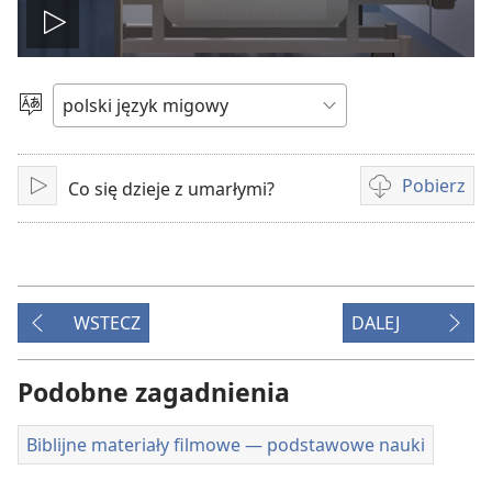
Odtwórz
wideo
Wybierz
język
Pobierz
Co się dzieje z umarłymi?
Odtwarzaj
Opcje
pobierania
filmów
WSTECZ
DALEJ
Podobne zagadnienia
Biblijne materiały filmowe — podstawowe nauki