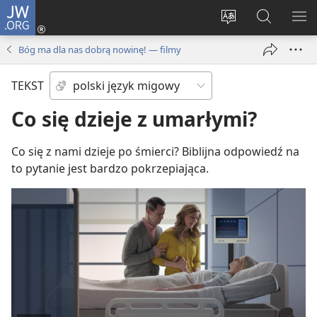
JW.ORG
Logowanie
(opens
Wybór
Szukaj
PO
new
języka
na
ME
Bóg ma dla nas dobrą nowinę! — filmy
window)
JW.ORG
TEKST
Co się dzieje z umarłymi?
Co się z nami dzieje po śmierci? Biblijna odpowiedź na
to pytanie jest bardzo pokrzepiająca.