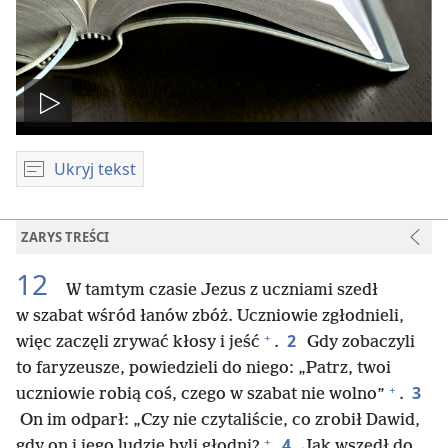
Odtwórz
wideo
Ukryj tekst
ZARYS TREŚCI
12
W tamtym czasie Jezus z uczniami szedł
w szabat wśród łanów zbóż. Uczniowie zgłodnieli,
+
2
więc zaczęli zrywać kłosy i jeść
.
Gdy zobaczyli
to faryzeusze, powiedzieli do niego: „Patrz, twoi
+
3
uczniowie robią coś, czego w szabat nie wolno”
.
On im odparł: „Czy nie czytaliście, co zrobił Dawid,
+
4
gdy on i jego ludzie byli głodni?
Jak wszedł do