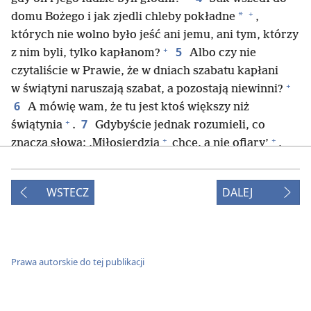
+
*
domu Bożego i jak zjedli chleby pokładne
,
których nie wolno było jeść ani jemu, ani tym, którzy
+
5
z nim byli, tylko kapłanom?
Albo czy nie
czytaliście w Prawie, że w dniach szabatu kapłani
+
w świątyni naruszają szabat, a pozostają niewinni?
6
A mówię wam, że tu jest ktoś większy niż
+
7
świątynia
.
Gdybyście jednak rozumieli, co
+
+
znaczą słowa: ‚Miłosierdzia
chcę, a nie ofiary’
,
8
nie potępilibyście niewinnych.
Bo Syn Człowieczy
+
jest Panem szabatu”
.
WSTECZ
DALEJ
9
10
Stamtąd Jezus poszedł do synagogi.
Był
+
*
tam człowiek z bezwładną
ręką
. A faryzeusze,
chcąc znaleźć pretekst do oskarżenia Jezusa,
+
11
zapytali go: „Czy w szabat wolno leczyć?”
.
On
Prawa autorskie do tej publikacji
im odpowiedział: „Gdybyście mieli jedną owcę i ta
wpadłaby w szabat do dołu, to czy jest wśród was
+
12
ktoś, kto by jej nie wyciągnął?
A o ileż