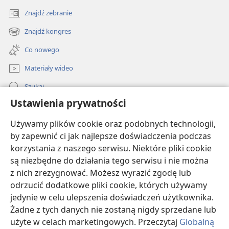
jeśli ja wypędzam demony mocą Belzebuba, to czyją
Znajdź zebranie
*
mocą wypędzają je wasi uczniowie
? Dlatego oni
(opens
new
28
będą waszymi sędziami.
Jeśli jednak wypędzam
Znajdź kongres
(opens
window)
demony duchem Bożym, to Królestwo Boże istotnie
new
Co nowego
+
29
window)
was zaskoczyło
.
Albo jak ktoś może wtargnąć
Materiały wideo
do domu kogoś silnego i zabrać jego mienie, jeśli go
najpierw nie zwiąże? Dopiero wtedy zdoła okraść
Szukaj
30
jego dom.
Kto nie jest po mojej stronie, ten jest
Ustawienia prywatności
Pomoc
przeciwko mnie, a kto ze mną nie gromadzi, ten
+
Używamy plików cookie oraz podobnych technologii,
rozprasza
.
Darowizny
31
by zapewnić ci jak najlepsze doświadczenia podczas
(opens
„Dlatego mówię wam, że wszelkiego rodzaju
new
korzystania z naszego serwisu. Niektóre pliki cookie
grzech i bluźnierstwo będą ludziom przebaczone, ale
window)
BIBLIOTEKA INTERNETOWA Strażnicy
są niezbędne do działania tego serwisu i nie można
bluźnierstwo przeciwko duchowi nie będzie
(opens
z nich zrezygnować. Możesz wyrazić zgodę lub
new
+
32
przebaczone
.
Na przykład kto by powiedział
®
JW Hub
window)
odrzucić dodatkowe pliki cookie, których używamy
(opens
coś przeciw Synowi Człowieczemu, będzie mu
jedynie w celu ulepszenia doświadczeń użytkownika.
new
+
przebaczone
, ale kto by powiedział coś przeciw
®
JW Library
window)
Żadne z tych danych nie zostaną nigdy sprzedane lub
duchowi świętemu, temu nigdy nie będzie
użyte w celach marketingowych. Przeczytaj
Globalną