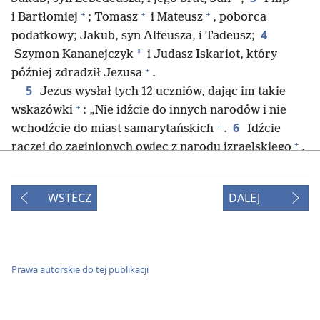
+
+
+
i Bartłomiej
; Tomasz
i Mateusz
, poborca
4
podatkowy; Jakub, syn Alfeusza, i Tadeusz;
*
Szymon Kananejczyk
i Judasz Iskariot, który
+
później zdradził Jezusa
.
5
Jezus wysłał tych 12 uczniów, dając im takie
+
wskazówki
: „Nie idźcie do innych narodów i nie
+
6
wchodźcie do miast samarytańskich
.
Idźcie
+
raczej do zaginionych owiec z narodu izraelskiego
.
7
A idąc, głoście: ‚Przybliżyło się Królestwo
+
+
8
Niebios’
.
Uzdrawiajcie chorych
, wskrzeszajcie
WSTECZ
DALEJ
umarłych, oczyszczajcie trędowatych, wypędzajcie
demony. Otrzymaliście za darmo, za darmo dawajcie.
9
Nie gromadźcie do swoich trzosów ani złotych,
+
10
ani srebrnych, ani miedzianych pieniędzy
.
Nie
Prawa autorskie do tej publikacji
*
starajcie się też o torbę na drogę, szatę na zmianę
,
+
sandały czy laskę
, bo pracownik zasługuje na
+
*
wynagrodzenie
.