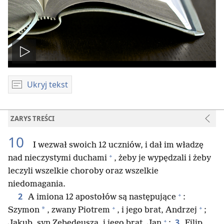
Odtwórz
wideo
Ukryj tekst
ZARYS TREŚCI
10
I wezwał swoich 12 uczniów, i dał im władzę
+
nad nieczystymi duchami
, żeby je wypędzali i żeby
leczyli wszelkie choroby oraz wszelkie
niedomagania.
+
2
A imiona 12 apostołów są następujące
:
+
+
*
Szymon
, zwany Piotrem
, i jego brat, Andrzej
;
+
3
Jakub, syn Zebedeusza, i jego brat, Jan
;
Filip