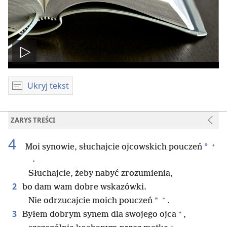
Odtwórz
wideo
Ukryj tekst
ZARYS TREŚCI
4
+
*
Moi synowie, słuchajcie ojcowskich pouczeń
.
Słuchajcie, żeby nabyć zrozumienia,
2
bo dam wam dobre wskazówki.
+
*
Nie odrzucajcie moich pouczeń
.
+
3
Byłem dobrym synem dla swojego ojca
,
+