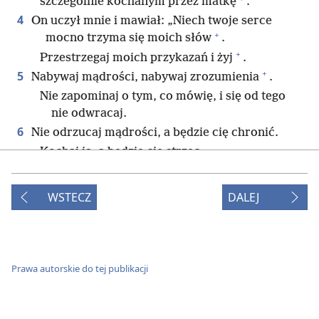
szczególnie kochanym przez matkę
.
4
On uczył mnie i mawiał: „Niech twoje serce
+
mocno trzyma się moich słów
.
+
Przestrzegaj moich przykazań i żyj
.
+
5
Nabywaj mądrości, nabywaj zrozumienia
.
Nie zapominaj o tym, co mówię, i się od tego
nie odwracaj.
6
Nie odrzucaj mądrości, a będzie cię chronić.
Kochaj ją, a będzie cię strzec.
+
7
*
Mądrość jest najważniejsza
, więc jej nabywaj.
A ze wszystkim, czego nabywasz, nabywaj
WSTECZ
DALEJ
+
zrozumienia
.
+
8
Wysoko ją ceń, a ona cię wywyższy
.
+
Gdy ją przyjmiesz, przysporzy ci szacunku
.
9
Włoży na twoją głowę śliczny wieniec,
Prawa autorskie do tej publikacji
przyozdobi cię piękną koroną”.
10
Słuchaj, mój synu, i przyjmij moje wypowiedzi,