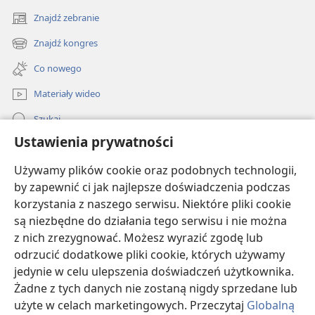
i trzymaj się z dala od przebiegłych słów.
Znajdź zebranie
(opens
25
Twoje oczy mają patrzeć wprost,
new
Znajdź kongres
+
*
(opens
tak, patrz
prosto przed siebie
.
window)
new
+
26
*
Co nowego
Wyrównaj
ścieżkę, którą idziesz
,
window)
a wszystkie twoje drogi okażą się pewne.
Materiały wideo
+
27
Nie zbaczaj na prawo ani na lewo
.
Szukaj
*
Zawróć
od tego, co złe.
Ustawienia prywatności
Pomoc
Używamy plików cookie oraz podobnych technologii,
Darowizny
by zapewnić ci jak najlepsze doświadczenia podczas
(opens
new
korzystania z naszego serwisu. Niektóre pliki cookie
window)
BIBLIOTEKA INTERNETOWA Strażnicy
są niezbędne do działania tego serwisu i nie można
(opens
z nich zrezygnować. Możesz wyrazić zgodę lub
new
®
JW Hub
window)
odrzucić dodatkowe pliki cookie, których używamy
(opens
jedynie w celu ulepszenia doświadczeń użytkownika.
new
®
JW Library
window)
Żadne z tych danych nie zostaną nigdy sprzedane lub
użyte w celach marketingowych. Przeczytaj
Globalną