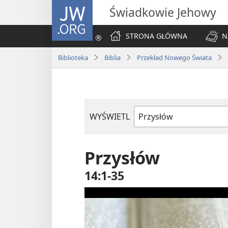
JW.ORG
Świadkowie Jehowy
STRONA GŁÓWNA
N
Biblioteka
Biblia
Przekład Nowego Świata
WYŚWIETL
według
ksiąg
biblijnych
Przysłów
14:1-35