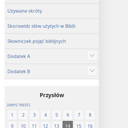
Używane skróty
Skorowidz słów użytych w Biblii
Słowniczek pojęć biblijnych
Dodatek A
Show
more
Dodatek B
Show
more
Przysłów
ZARYS TREŚCI
1
2
3
4
5
6
7
8
9
10
11
12
13
14
15
16