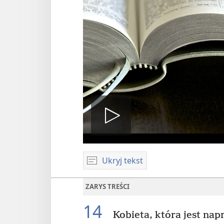
Odtwórz
Ukryj tekst
wideo
ZARYS TREŚCI
14
Kobieta, która jest na