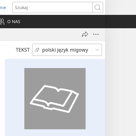
nie
ns
Szukaj
O NAS
dow)
TEKST