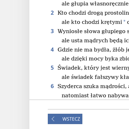
ale głupia własnoręcznie
2
Kto chodzi drogą prostolini
*
ale kto chodzi krętymi
d
3
Wyniosłe słowa głupiego s
ale usta mądrych będą ic
4
Gdzie nie ma bydła, żłób je
ale dzięki mocy byka zbio
5
Świadek, który jest wierny
ale świadek fałszywy kł
6
Szyderca szuka mądrości, al
natomiast łatwo nabywa 
7
Trzymaj się z dala od głup
bo na jego ustach nie zn
WSTECZ
8
Dzięki mądrości roztropny 