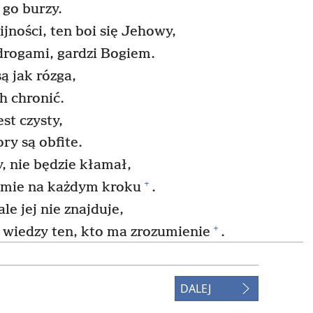
 go burzy.
jności, ten boi się Jehowy,
rogami, gardzi Bogiem.
ą jak rózga,
h chronić.
st czysty,
ry są obfite.
, nie będzie kłamał,
+
amie na każdym kroku
.
e jej nie znajduje,
+
wiedzy ten, kto ma zrozumienie
.
iego,
+
ajdziesz wiedzy
.
DALEJ
rozumie, dokąd idzie,