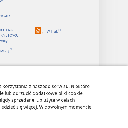
oc
owizny
LIOTEKA
®
JW Hub
(opens
ERNETOWA
new
żnicy
window)
®
ibrary
 korzystania z naszego serwisu. Niektóre
dę lub odrzucić dodatkowe pliki cookie,
igdy sprzedane lub użyte w celach
wiedzieć się więcej. W dowolnym momencie
WATNOŚCI
|
USTAWIENIA PRYWATNOŚCI