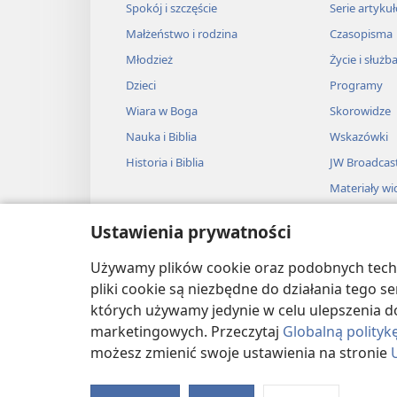
15
*
Naiwny
wierzy każdemu
Spokój i szczęście
Serie artyku
ale roztropny zastanawi
Małżeństwo i rodzina
Czasopisma
16
Mądry jest ostrożny i odwr
Młodzież
Życie i służb
Dzieci
Programy
natomiast głupi jest le
Wiara w Boga
Skorowidze
17
Kto szybko wpada w gniew
Nauka i Biblia
Wskazówki
a człowiek, który wszys
Historia i Biblia
JW Broadcas
nienawiść.
Materiały wi
18
*
Dziedzictwem naiwnych
Muzyka
a koroną roztropnych jes
Ustawienia prywatności
Przedstawie
19
Źli będą się musieli pokł
Przedstawien
Używamy plików cookie oraz podobnych techno
a niegodziwi pokłonią s
biblijne
pliki cookie są niezbędne do działania tego 
20
których używamy jedynie w celu ulepszenia d
Ubogiego nienawidzą nawe
marketingowych. Przeczytaj
Globalną polityk
ale bogaty ma wielu przy
możesz zmienić swoje ustawienia na stronie
21
Copyright
© 2026 Watch Tower Bible and T
Kto gardzi bliźnim, ten gr
ale kto okazuje współczu