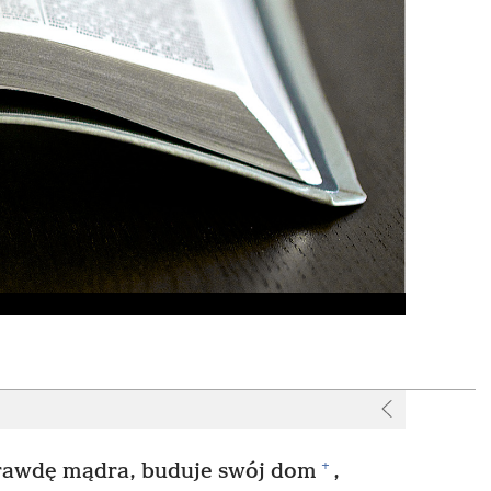
+
prawdę mądra, buduje swój dom
,