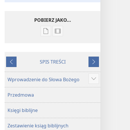
POBIERZ JAKO...
Ustawienia
Opcje
pobierania
pobierania
publikacji
filmów
elektronicznych
Pismo
SPIS TREŚCI
Pismo
Święte
WSTECZ
DALEJ
Święte
w Przekładzie
w Przekładzie
Nowego
Wprowadzenie do Słowa Bożego
Show
Nowego
Świata
more
Świata
(wydanie
Przedmowa
(wydanie
z roku
z roku
2018)
Księgi biblijne
2018)
Zestawienie ksiąg biblijnych