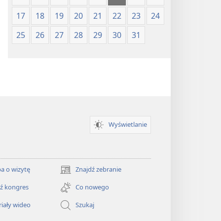
17
18
19
20
21
22
23
24
25
26
27
28
29
30
31
Wyświetlanie
a o wizytę
Znajdź zebranie
(opens
new
ź kongres
Co nowego
window)
iały wideo
Szukaj