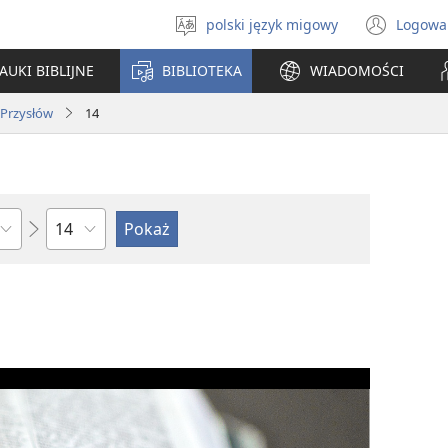
polski język migowy
Logowa
Wybór
(ope
języka
new
AUKI BIBLIJNE
BIBLIOTEKA
WIADOMOŚCI
win
Przysłów
14
według
rozdziałów