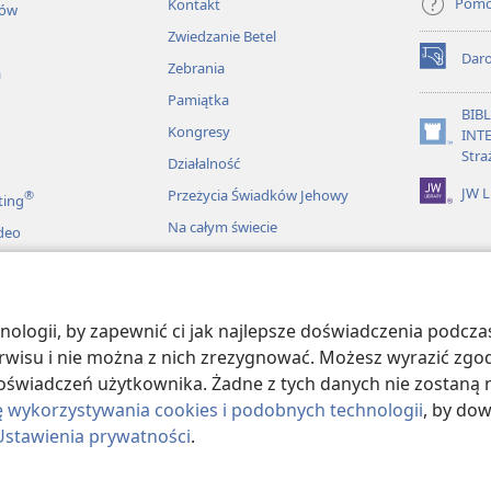
 słowu,
Pom
Kontakt
łów
+
Zwiedzanie Betel
a się nad każdym swoim krokiem
.
Dar
Zebrania
(opens
aca się od zła,
a
new
Pamiątka
*
kkomyślny
i zbyt pewny siebie.
window)
BIB
Kongresy
INT
+
, postępuje głupio
,
(opens
Stra
Działalność
new
*
tko starannie obmyśla
, budzi
window)
JW L
Przeżycia Świadków Jehowy
®
ting
Na całym świecie
deo
będzie głupota,
+
t wiedza
.
nia
onić przed dobrymi,
ia — historie
logii, by zapewnić ci jak najlepsze doświadczenia podczas
ię u bram prawego.
serwisu i nie można z nich zrezygnować. Możesz wyrazić zgo
+
oświadczeń użytkownika. Żadne z tych danych nie zostaną n
t bliskie mu osoby
,
ę wykorzystywania cookies i podobnych technologii
, by do
+
jaciół
.
Ustawienia prywatności
.
ract Society of Pennsylvania.
WARUNKI UŻYTKOWANIA
|
POLITYKA PRY
zeszy,
+
cie mało znaczącym, jest szczęśliwy