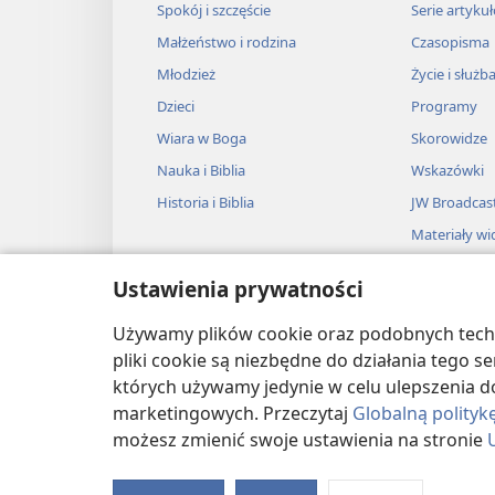
ale dzięki wielu doradco
Spokój i szczęście
Serie artyku
15
Kto poręcza pożyczkę obc
Małżeństwo i rodzina
Czasopisma
+
,
Młodzież
Życie i służb
*
ale kto się nie śpieszy
d
Dzieci
Programy
kłopotów.
Wiara w Boga
Skorowidze
16
*
Ujmująca
kobieta zysku
Nauka i Biblia
Wskazówki
a ludzie bezwzględni zd
Historia i Biblia
JW Broadcas
17
Materiały wi
*
Człowiek życzliwy
wyświ
Muzyka
ale człowiek okrutny ści
Ustawienia prywatności
Przedstawie
18
Niegodziwy zdobywa złud
Przedstawien
Używamy plików cookie oraz podobnych techno
ale ten, kto sieje prawo
biblijne
pliki cookie są niezbędne do działania tego 
19
Kto mocno trzyma się praw
których używamy jedynie w celu ulepszenia d
marketingowych. Przeczytaj
Globalną polityk
ale kto się ugania za złe
możesz zmienić swoje ustawienia na stronie
20
Ludzie o podstępnym ser
Copyright
© 2026 Watch Tower Bible and T
ale postępujący nienaga