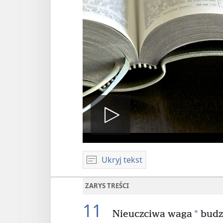
Odtwórz
Ukryj tekst
wideo
ZARYS TREŚCI
11
*
Nieuczciwa waga
budz