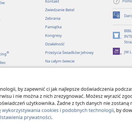
*
m osiąga się sukces
.
Pom
Kontakt
łów
emu, temu na pewno się nie powiedzie
Zwiedzanie Betel
Dar
Zebrania
(opens
a
new
*
Pamiątka
o podawania ręki
, uniknie
window)
BIB
Kongresy
INT
(opens
Stra
+
Działalność
je chwałę
,
new
window)
JW L
Przeżycia Świadków Jehowy
®
obywają bogactwo.
ting
Na całym świecie
+
deo
*
adcza sobie
dobro
,
+
*
ąga na siebie problemy
.
nia
+
ny zarobek
,
ia — historie
logii, by zapewnić ci jak najlepsze doświadczenia podczas
+
ść, otrzymuje prawdziwą nagrodę
.
serwisu i nie można z nich zrezygnować. Możesz wyrazić zgo
+
ości, zmierza do życia
,
oświadczeń użytkownika. Żadne z tych danych nie zostaną n
ę wykorzystywania cookies i podobnych technologii
, by do
m, zmierza do śmierci.
Ustawienia prywatności
.
+
cu budzą w Jehowie obrzydzenie
,
ract Society of Pennsylvania.
WARUNKI UŻYTKOWANIA
|
POLITYKA PRY
+
nnie sprawiają Mu przyjemność
.