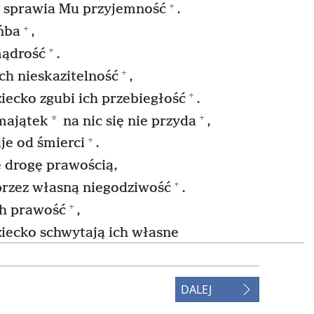
+
sprawia Mu przyjemność
.
+
ńba
,
+
mądrość
.
+
ch nieskazitelność
,
+
iecko zgubi ich przebiegłość
.
+
*
majątek
na nic się nie przyda
,
+
je od śmierci
.
 drogę prawością,
+
przez własną niegodziwość
.
+
ch prawość
,
ziecko schwytają ich własne
ie jego nadzieja,
DALEJ
+
a, które opierał na swojej mocy
.