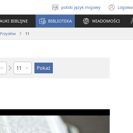
polski język migowy
Logowa
Wybór
(ope
języka
new
AUKI BIBLIJNE
BIBLIOTEKA
WIADOMOŚCI
win
Przysłów
11
według
rozdziałów