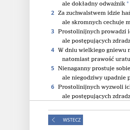
*
ale dokładny odważnik
2
Za zuchwalstwem idzie ha
ale skromnych cechuje 
3
Prostolinijnych prowadzi i
ale postępujących zdradz
4
W dniu wielkiego gniewu 
natomiast prawość uratu
5
Nienaganny prostuje sobie
ale niegodziwy upadnie 
6
Prostolinijnych wyzwoli i
ale postępujących zdrad
+
pragnienia
.
7
Gdy umiera niegodziwy, gin
WSTECZ
giną też jego oczekiwani