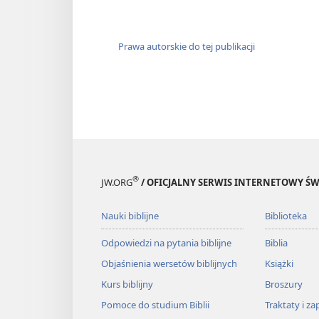
8
Prawy zostaje wyratowany
a jego miejsce zajmuje n
9
Prawa autorskie do tej publikacji
*
Odstępca
swoimi ustami r
ale prawi zostają uratow
10
Dobre uczynki prawych ci
a gdy giną niegodziwi, ro
11
Gdy prostolinijni dostęp
ale niegodziwi swoją mo
®
JW.ORG
/ OFICJALNY SERWIS INTERNETOWY 
12
Ten, komu brakuje zdrow
pogardę,
Nauki biblijne
Biblioteka
ale ten, kto naprawdę ma
Odpowiedzi na pytania biblijne
Biblia
13
Oszczerca krąży i wyjawia
Objaśnienia wersetów biblijnych
Książki
ale człowiek godny zauf
Kurs biblijny
Broszury
14
*
Gdy nie ma umiejętnego
Pomoce do studium Biblii
Traktaty i za