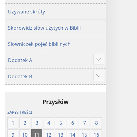
Używane skróty
Skorowidz słów użytych w Biblii
Słowniczek pojęć biblijnych
Dodatek A
Show
more
Dodatek B
Show
more
Przysłów
ZARYS TREŚCI
1
2
3
4
5
6
7
8
9
10
11
12
13
14
15
16