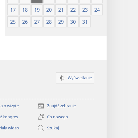
17
18
19
20
21
22
23
24
25
26
27
28
29
30
31
Wyświetlanie
a o wizytę
Znajdź zebranie
(opens
new
ź kongres
Co nowego
window)
iały wideo
Szukaj