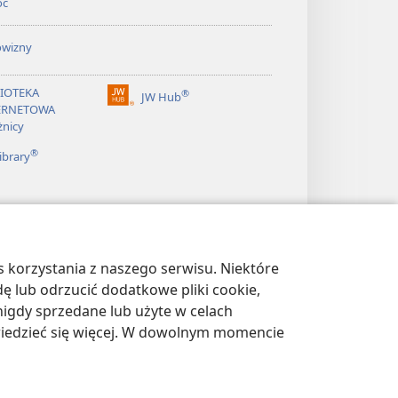
oc
owizny
LIOTEKA
®
JW Hub
(opens
ERNETOWA
new
żnicy
window)
®
ibrary
 korzystania z naszego serwisu. Niektóre
dę lub odrzucić dodatkowe pliki cookie,
igdy sprzedane lub użyte w celach
wiedzieć się więcej. W dowolnym momencie
WATNOŚCI
|
USTAWIENIA PRYWATNOŚCI