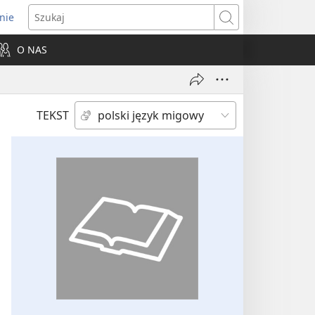
nie
ns
Szukaj
O NAS
dow)
TEKST