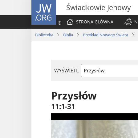
JW.ORG
Świadkowie Jehowy
STRONA GŁÓWNA
N
Biblioteka
Biblia
Przekład Nowego Świata
WYŚWIETL
według
ksiąg
biblijnych
Przysłów
11:1-31