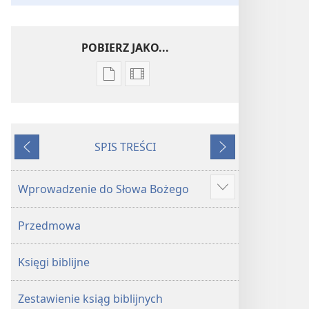
POBIERZ JAKO...
Ustawienia
Opcje
pobierania
pobierania
publikacji
filmów
elektronicznych
Pismo
SPIS TREŚCI
Pismo
Święte
WSTECZ
DALEJ
Święte
w Przekładzie
w Przekładzie
Nowego
Wprowadzenie do Słowa Bożego
Show
Nowego
Świata
more
Świata
(wydanie
Przedmowa
(wydanie
z roku
z roku
2018)
Księgi biblijne
2018)
Zestawienie ksiąg biblijnych