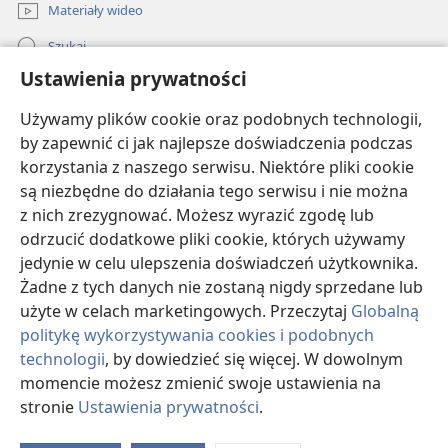
+
19
zniszczalnym — srebrem albo złotem
.
Materiały wideo
+
Zostaliście uwolnieni drogocenną krwią
Szukaj
Chrystusa — podobną do krwi baranka, który nie ma
Ustawienia prywatności
+
20
Pomoc
skazy ani wady
.
Chociaż już przed założeniem
+
świata przewidziano
, że pojawi się Chrystus, to
Używamy plików cookie oraz podobnych technologii,
Darowizny
przy końcu czasów został on ujawniony ze względu
by zapewnić ci jak najlepsze doświadczenia podczas
(opens
+
+
21
new
na was
.
Dzięki niemu wierzycie w Boga
, który
korzystania z naszego serwisu. Niektóre pliki cookie
window)
+
+
BIBLIOTEKA INTERNETOWA Strażnicy
go wskrzesił
i obdarzył chwałą
, żebyście właśnie
są niezbędne do działania tego serwisu i nie można
(opens
z nich zrezygnować. Możesz wyrazić zgodę lub
w Bogu pokładali swoją wiarę i nadzieję.
new
®
JW Hub
window)
odrzucić dodatkowe pliki cookie, których używamy
22
Skoro dzięki posłuszeństwu prawdzie
(opens
jedynie w celu ulepszenia doświadczeń użytkownika.
new
*
oczyściliście się
i w rezultacie szczerze kochacie
®
JW Library
window)
Żadne z tych danych nie zostaną nigdy sprzedane lub
+
jedni drugich jak braci
, to kochajcie jedni drugich
użyte w celach marketingowych. Przeczytaj
Globalną
+
23
żarliwie, z serca
.
Bo przez słowo żywego
politykę wykorzystywania cookies i podobnych
+
+
i wiecznego Boga
zostaliście zrodzeni na nowo
—
technologii
, by dowiedzieć się więcej. W dowolnym
nie ze zniszczalnego, ale z niezniszczalnego nasienia
Copyright
© 2026 Watch Tower Bible and Tract Society of Pennsylvania.
momencie możesz zmienić swoje ustawienia na
+
24
*
*
.
Bo „wszyscy ludzie
są jak trawa, a cała ich
WARUNKI UŻYTKOWANIA
|
POLITYKA PRYWATNOŚCI
|
USTAWIENIA
stronie
Ustawienia prywatności
.
S
PRYWATNOŚCI
chwała jest jak polny kwiat. Trawa usycha, a kwiat
Ta
+
25