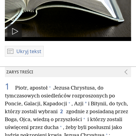
Odtwórz
wideo
Ukryj tekst
ZARYS TREŚCI
1
+
Piotr, apostoł
Jezusa Chrystusa, do
tymczasowych osiedleńców rozproszonych po
+
*
Poncie, Galacji, Kapadocji
, Azji
i Bitynii, do tych,
2
którzy zostali wybrani
zgodnie z posiadaną przez
+
Boga, Ojca, wiedzą o przyszłości
i którzy zostali
+
uświęceni przez ducha
, żeby byli posłuszni jako
+
ludzie pokropieni krwią Jezusa Chrystusa
: