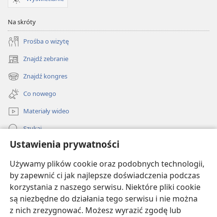
Na skróty
Prośba o wizytę
Znajdź zebranie
(opens
new
Znajdź kongres
(opens
window)
new
Co nowego
window)
Materiały wideo
Szukaj
Ustawienia prywatności
Pomoc
Używamy plików cookie oraz podobnych technologii,
Darowizny
by zapewnić ci jak najlepsze doświadczenia podczas
(opens
new
korzystania z naszego serwisu. Niektóre pliki cookie
window)
BIBLIOTEKA INTERNETOWA Strażnicy
są niezbędne do działania tego serwisu i nie można
(opens
z nich zrezygnować. Możesz wyrazić zgodę lub
new
®