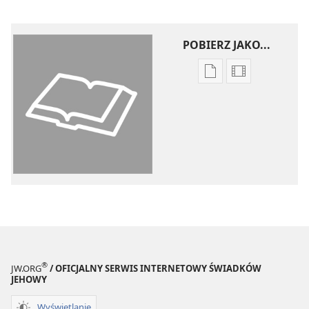
POBIERZ JAKO...
Ustawienia
Opcje
pobierania
pobierania
publikacji
filmów
elektronicznych
Pismo
Pismo
Święte
Święte
w Przekładzi
w Przekładzie
Nowego
Nowego
Świata
Świata
(wydanie
(wydanie
z roku
z roku
2018)
2018)
®
JW.ORG
/ OFICJALNY SERWIS INTERNETOWY ŚWIADKÓW
JEHOWY
Wyświetlanie