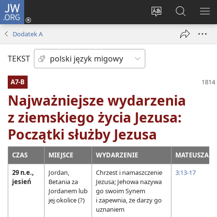
JW.ORG
Logowanie
(opens
Wybór
Szukaj
PO
new
języka
na
ME
Dodatek A
window)
JW.ORG
TEKST
A7-B
Najważniejsze wydarzenia
z ziemskiego życia Jezusa:
Początki służby Jezusa
CZAS
MIEJSCE
WYDARZENIE
MATEUSZA
29 n.e.,
Jordan,
Chrzest i namaszczenie
3:13-17
jesień
Betania za
Jezusa; Jehowa nazywa
Jordanem lub
go swoim Synem
jej okolice (?)
i zapewnia, że darzy go
uznaniem