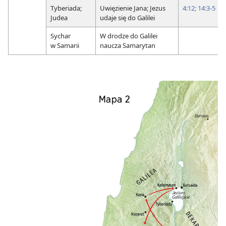
Tyberiada;
Uwięzienie Jana; Jezus
4:12;
14:3-5
Judea
udaje się do Galilei
Sychar
W drodze do Galilei
w Samarii
naucza Samarytan