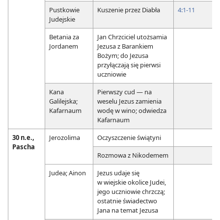
Pustkowie
Kuszenie przez Diabła
4:1-11
Judejskie
Betania za
Jan Chrzciciel utożsamia
Jordanem
Jezusa z Barankiem
Bożym; do Jezusa
przyłączają się pierwsi
uczniowie
Kana
Pierwszy cud — na
Galilejska;
weselu Jezus zamienia
Kafarnaum
wodę w wino; odwiedza
Kafarnaum
30 n.e.,
Jerozolima
Oczyszczenie świątyni
Pascha
Rozmowa z Nikodemem
Judea; Ainon
Jezus udaje się
w wiejskie okolice Judei,
jego uczniowie chrzczą;
ostatnie świadectwo
Jana na temat Jezusa