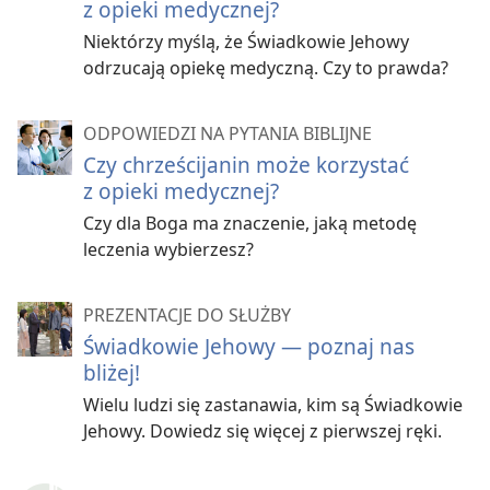
z opieki medycznej?
Fakt:
Metody leczenia bez transfuzji są opłacalne
.
a
Niektórzy myślą, że Świadkowie Jehowy
Mit:
Co roku wskutek odmowy transfuzji krwi umiera
odrzucają opiekę medyczną. Czy to prawda?
wielu Świadków, w tym także dzieci.
ODPOWIEDZI NA PYTANIA BIBLIJNE
Fakt:
Taki pogląd jest kompletnie bezpodstawny.
Chirurdzy często przeprowadzają bez użycia krwi
Czy chrześcijanin może korzystać
skomplikowane zabiegi, takie jak operacje serca,
z opieki medycznej?
operacje ortopedyczne czy transplantacje organów
.
b
Czy dla Boga ma znaczenie, jaką metodę
Pacjenci odmawiający krwi — w tym również dzieci —
leczenia wybierzesz?
zazwyczaj zdrowieją równie szybko, a nawet szybciej
niż osoby po transfuzji
. Tak czy inaczej, nikt nie może
c
PREZENTACJE DO SŁUŻBY
powiedzieć z całą pewnością, że pacjent umrze
Świadkowie Jehowy — poznaj nas
z powodu odmowy transfuzji lub będzie żył dzięki
bliżej!
temu, że ją przyjmie.
Wielu ludzi się zastanawia, kim są Świadkowie
Dlaczego Świadkowie Jehowy nie
Jehowy. Dowiedz się więcej z pierwszej ręki.
zgadzają się na transfuzję krwi?