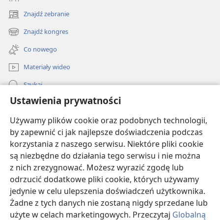
latach ten pogląd się
Znajdź zebranie
(opens
zmienił. Na przykład
new
w 2004 roku w pewnym
Znajdź kongres
Skomplikowane operacje można
(opens
window)
czasopiśmie medycznym
z powodzeniem przeprowadzać
new
Co nowego
bez transfuzji krwi
wyrażono opinię, że
window)
„wiele metod
Materiały wideo
opracowanych w celu leczenia pacjentów będących
Szukaj
Świadkami Jehowy w najbliższych latach stanie się
Ustawienia prywatności
standardową praktyką”
. A w roku 2010
d
Pomoc
w czasopiśmie
Heart, Lung and Circulation
powiedziano,
Używamy plików cookie oraz podobnych technologii,
że „bezkrwawa chirurgia nie powinna być zawężana
Darowizny
by zapewnić ci jak najlepsze doświadczenia podczas
(opens
jedynie do Ś[wiadków] J[ehowy]; powinna raczej stać
new
korzystania z naszego serwisu. Niektóre pliki cookie
się rutynowym postępowaniem w praktyce
window)
BIBLIOTEKA INTERNETOWA Strażnicy
są niezbędne do działania tego serwisu i nie można
(opens
chirurgicznej”.
z nich zrezygnować. Możesz wyrazić zgodę lub
new
®
JW Hub
window)
odrzucić dodatkowe pliki cookie, których używamy
Obecnie na całym świecie tysiące lekarzy
(opens
jedynie w celu ulepszenia doświadczeń użytkownika.
new
przeprowadza bez transfuzji skomplikowane operacje,
®
JW Library
window)
Żadne z tych danych nie zostaną nigdy sprzedane lub
wykorzystując techniki oszczędzania krwi. Takie
użyte w celach marketingowych. Przeczytaj
Globalną
alternatywne metody są stosowane nawet w krajach