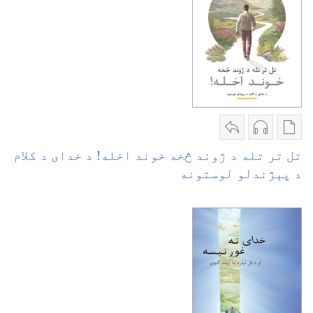
ormat
Format
Publication
Audio
شریکول
تل تر تله د ژوند څخه خوند اخله!‏ د خدای د کلام
download
تل
download
د پېژندلو لوستونه
options
options
تر
تل
تل
تله
تر
تر
د
تله
تله
ژوند
د
د
څخه
ژوند
ژوند
خوند
څخه
څخه
اخله!‏
خوند
خوند
د