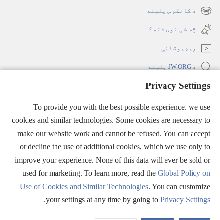
new
د کانګرس پلټنه
(opens
window)
new
څه شی نوی شته؟‏
window)
ویډیوګانې
د JW.ORG پلټنه
Privacy Settings
ملاتړ
(opens
To provide you with the best possible experience, we use
new
window)
cookies and similar technologies. Some cookies are necessary to
د کتونکي برج انټرنېټي کتابتون
(opens
make our website work and cannot be refused. You can accept
new
®
JW Hub
or decline the use of additional cookies, which we use only to
window)
(opens
improve your experience. None of this data will ever be sold or
new
window)
used for marketing. To learn more, read the
Global Policy on
Use of Cookies and Similar Technologies
. You can customize
Copyright
© 2026 Watch Tower Bible and Tract Society of Pennsylvania.
.
your settings at any time by going to
Privacy Settings
د کارولو شرایط
|
د پټتیا تګلاره
|
PRIVACY SETTINGS