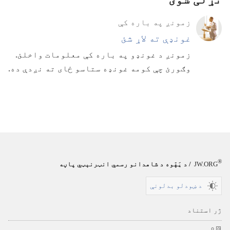
زمونږ په باره کې
غونډې ته لاړ شئ
زمونږ د غونډو په باره کې معلومات واخلئ.‏
وګورئ چې کومه غونډه ستاسو ځای ته نږدې ده.‏
®
JW.ORG
/
د یَهّوه د شاهدانو رسمي انټرنېټي پاڼه
د ښودلو بدلونې
ژر استناد