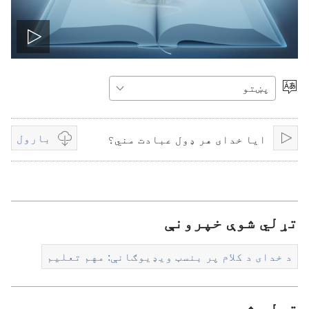
ویډیو
چالانه
ژبه
غوره
کړئ
کړئ
بارول
ایا خدای هر ډول عبادت مني؟
لګول
Video
download
options
تړلي شوې خپرونې
د خدای د کلام پر بنسټ ویډیوګانې:‏ مهم تعلیم
تړلی شوی