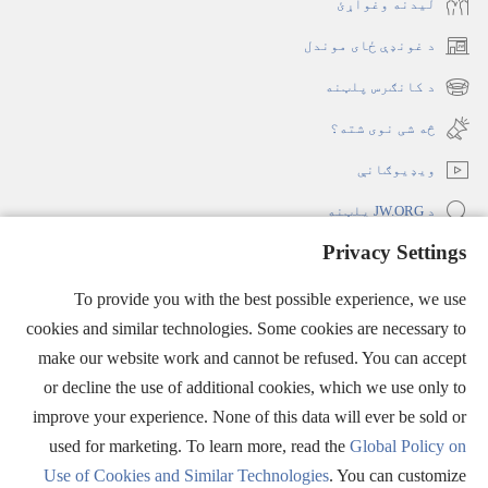
لیدنه وغواړئ
د غونډې ځای موندل
(opens
new
د کانګرس پلټنه
(opens
window)
new
څه شی نوی شته؟‏
window)
ویډیوګانې
د JW.ORG پلټنه
Privacy Settings
ملاتړ
(opens
To provide you with the best possible experience, we use
new
window)
cookies and similar technologies. Some cookies are necessary to
د کتونکي برج انټرنېټي کتابتون
(opens
make our website work and cannot be refused. You can accept
new
®
JW Hub
or decline the use of additional cookies, which we use only to
window)
(opens
improve your experience. None of this data will ever be sold or
new
window)
used for marketing. To learn more, read the
Global Policy on
Use of Cookies and Similar Technologies
. You can customize