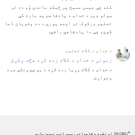
کله چې عیسیٰ مسیح پر ځمکه باندې وُ،‏ ده تر
ټولو ډېر د خدای د پادشاهۍ په باره کې
تعلیم ورکوهُ.‏ تر اوسه پورې د ده پلویان دُعا
کوي،‏ چې دا پادشاهي راشي.‏
د خدای د کلام تعلیم
زمونږ د خدای د کلام زده کړه هڅه وکړئ
د خدای د کلام وړیا زده کړه د یو ښوونکي سره
وغواړئ.‏
®
JW.ORG
/
د یَهّوه د شاهدانو رسمي انټرنېټي پاڼه