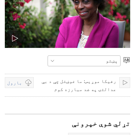
ویډیو
چالانه
ژبه
غوره
کړئ
کړئ
رفیکا موړیس: ما غوښتل چې د بې
بارول
لګول
Video
عدالتۍ په ضد مبارزه کوم
download
options
تړلي شوې خپرونې