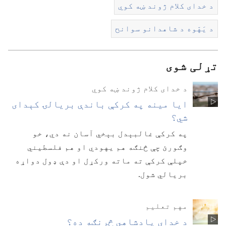
د خدای کلام ژوند ښه کوي
د یَهّوه د شاهدانو سوانح
تړلی شوی
د خدای کلام ژوند ښه کوي
ایا مینه په کرکې باندې بریالۍ کېدای
شي؟‏
په کرکې غالبېدل بېخي آسان نه دي،‏ خو
وګورئ چې څنګه هم یهودي او هم فلسطیني
خپلې کرکې ته ماته ورکړل او دې ډول دواړه
بریالي شول.‏
مهم تعلیم
د خدای پادشاهي څرنګه ده؟‏