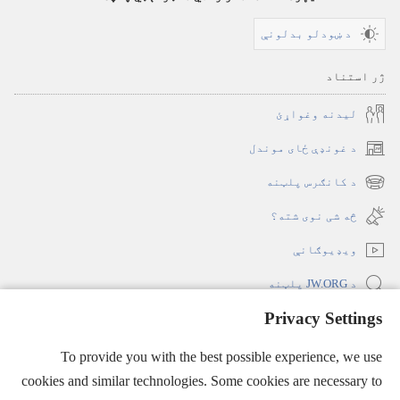
د ښودلو بدلونې
ژر استناد
لیدنه وغواړئ
د غونډې ځای موندل
(opens
new
د کانګرس پلټنه
(opens
window)
new
څه شی نوی شته؟‏
window)
ویډیوګانې
د JW.ORG پلټنه
Privacy Settings
ملاتړ
(opens
To provide you with the best possible experience, we use
new
window)
cookies and similar technologies. Some cookies are necessary to
د کتونکي برج انټرنېټي کتابتون
(opens