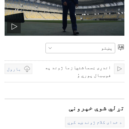
ویډیو
چالانه
ژبه
غوره
کړئ
کړئ
اندرِی نِسماشني: زما ژوند په
بارول
لګول
Video
فوټبال پورې وُ‏
download
options
تړلي شوې خپرونې
د خدای کلام ژوند ښه کوي