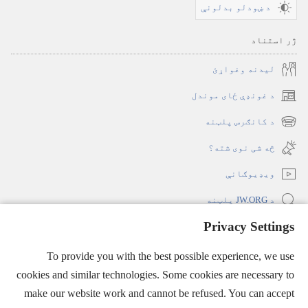
د ښودلو بدلونې
ژر استناد
لیدنه وغواړئ
د غونډې ځای موندل
(opens
new
د کانګرس پلټنه
(opens
window)
new
څه شی نوی شته؟‏
window)
ویډیوګانې
د JW.ORG پلټنه
Privacy Settings
ملاتړ
(opens
To provide you with the best possible experience, we use
new
window)
cookies and similar technologies. Some cookies are necessary to
د کتونکي برج انټرنېټي کتابتون
(opens
make our website work and cannot be refused. You can accept
new
®
JW Hub