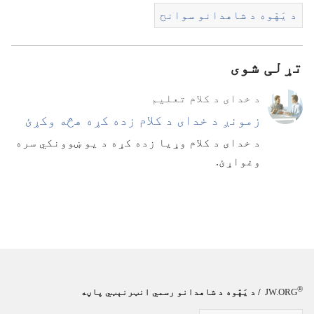
د یَهّوه د شاهدانو سوانح
تړلی شوی
د خدای د کلام تعلیم
زمونږ د خدای د کلام زده کړه هڅه وکړئ
د خدای د کلام وړیا زده کړه د یو ښوونکي سره
وغواړئ.‏
®
JW.ORG
/
د یَهّوه د شاهدانو رسمي انټرنېټي پاڼه