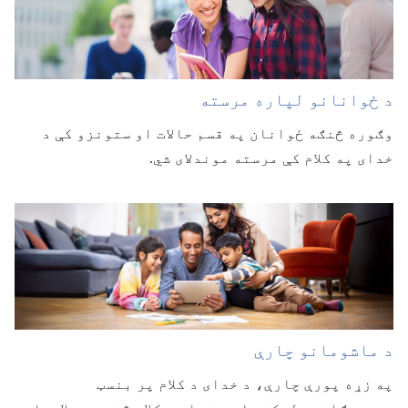
د ځوانانو لپاره مرسته
وګوره څنګه ځوانان په قسم حالات او ستونزو کې د
خدای په کلام کې مرسته موندلای شي.‏
د ماشومانو چارې
په زړه پورې چارې،‏ د خدای د کلام پر بنسټ