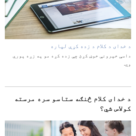
د خدای د کلام د زده کړې لپاره
داسې خپرونې خوښ کړئ چې زده کړه مو په زړه پورې
وي.‏
د خدای کلام څنګه ستاسو سره مرسته
کولاس شي؟