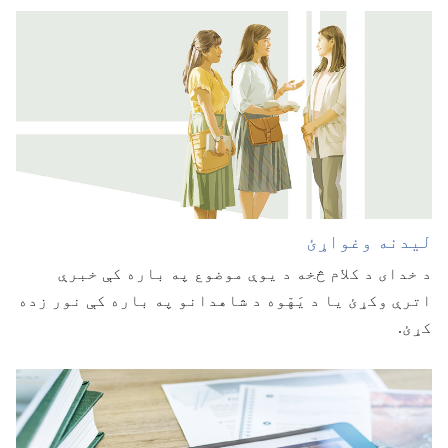
لیدنه وغواړئ
د خدای د کلام څخه د یوې موضوع په باره کې خبرې
اترې وکړئ یا د یَهّوه د شاهدانو په باره کې نور زده
کړئ.‏