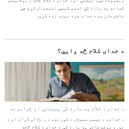
ویډیوګانې،‏ لیکنې او د خدای د کلام څخه د بېلابېلو
کسانو په باره کې لنډې کیسې استعمال کړئ چې
ماشومان مو د خدای سره مینه زده کړي.‏
د خدای کلام څه وايي؟
د خدای د کلام په باره کې پوښتنې او ځوابونه
د خدای،‏ د عیسیٰ مسیح،‏ د کورنۍ،‏ د رنځ او کړاو او د
نورو موضوعاتو په باره کې د خدای د کلام څخه