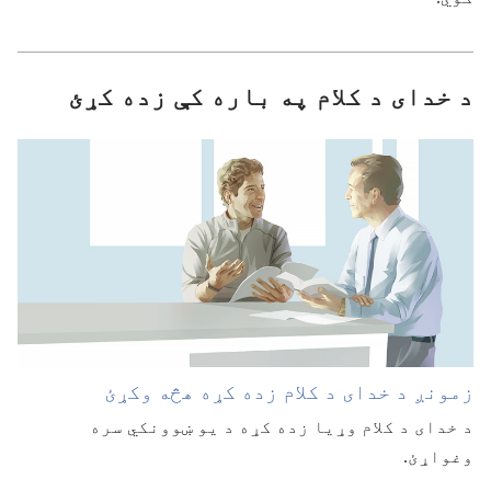
د خدای د کلام په باره کې زده کړئ
زمونږ د خدای د کلام زده کړه هڅه وکړئ
د خدای د کلام وړیا زده کړه د یو ښوونکي سره
وغواړئ.‏