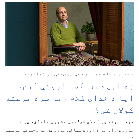
د خدای د کلام په باره کې پوښتنې او ځوابونه
زه اوږدمهاله ناروغي لرم.‏
ایا د خدای کلام زما سره مرسته
کولای شي؟‏
هو،‏ البته چې کولای شي! درې مشورې ولولئ،‏ چې د
ناروغۍ او یا د اوږدمهالې ناروغۍ په وخت کې مرسته
کوي.‏