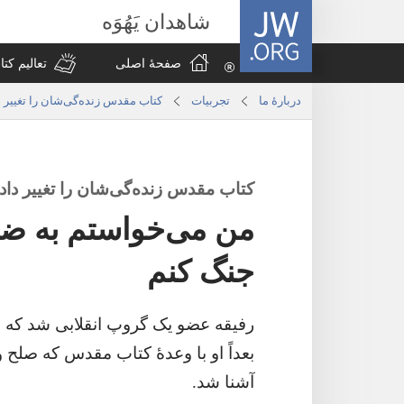
JW.ORG
شاهدان یَهُوَه
صفحهٔ اصلی
تعالیم ک
دربارهٔ ما
تجربیات
کتاب مقدس زنده‌گی‌شان را تغییر د
کتاب مقدس زنده‌گی‌شان را تغییر داد
من می‌خواستم به ضد 
جنگ کنم
رفیقه عضو یک گروپ انقلابی شد که به
بعداً او با وعدهٔ کتاب مقدس که صلح 
آشنا شد.‏