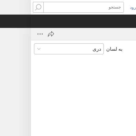
ود
(open
جستجو
n
windo
به لسان