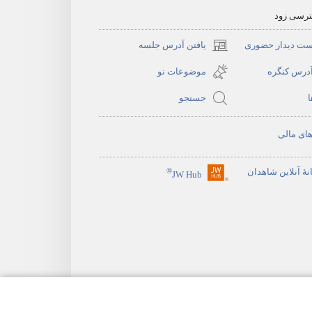
ترسی زود
ست دیدار حضوری
یافتن آدرس جلسه
(opens
new
آدرس کنگره
موضوعات نو
window)
ا
جستجو
ای مالی
نهٔ آنلاین شاهدان
®
JW Hub
(opens
new
window)