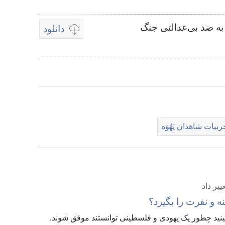
ه ضد بی‌عدالتی جنگ
دانلود
گزینه‌های
دانلود
برای
فایل‌های
ویدیویی
ربیات شاهدان یَهُوَه
یر داد
ه و نفرت را بگیرد؟‏
نید چطور یک یهودی و فلسطینی توانستند موفق شوند.‏