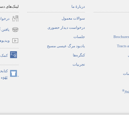
دربارهٔ ما
لینک‌های دس
سوالات معمول
درخوا
درخواست دیدار حضوری
یافتن 
(opens
Brochures
جلسات
new
ویدیوه
window)
Tracts 
یادبود مرگ عیسی مسیح
کنگره‌ها
کمک‌ه
(opens
تجربیات
new
کتابخا
window)
سات
(opens
یَهُوَه
new
window)
®
JW
تی
مقدس به سبک تمثیلی