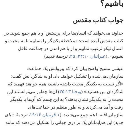
باشیم؟‏
جواب کتاب مقدس
خداوند می‌خواهد که انسان‌ها برای پرستش او با هم جمع شوند.‏ در
کتاب مقدس آمده است:‏ «ملاحظهٔ یکدیگر را بنماییم تا به محبت و
اعمال نیکو ترغیب نماییم و از با هم آمدن در جماعت غافل
نشویم».‏ (‏
عبرانیان ۱۰:‏۲۴،‏ ۲۵
‏،‏ ترجمهٔ قدیم
‏)‏
عیسی مسیح واضح بیان کرد که پیروانش یک جماعت
سازمان‌دهی‌شده را تشکیل خواهند داد.‏ او به شاگردانش گفت:‏
«اگر نسبت به یکدیگر محبت داشته باشید،‏ همه خواهند فهمید که
شاگردان من هستید.‏» (‏
یوحنا ۱۳:‏۳۵
‏)‏ آن‌ها چطور می‌توانستند این
محبت را به یکدیگر نشان بدهند؟‏ به این قِسم که آن‌ها با یکدیگر
رفت و آمد می‌کردند و به طور منظم در جماعت‌های
سازمان‌یافته با هم جمع می‌شدند.‏ (‏
۱ قرنتیان ۱۶:‏۱۹
‏،‏ ترجمهٔ دنیای
جدید
‏)‏ این هم‌ایمانان یک برادری جهانی را تشکیل می‌دهند که مانند