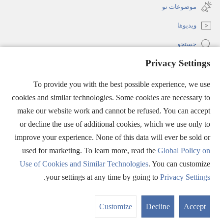
new
موضوعات نو
window)
ویدیوها
جستجو
Privacy Settings
کمک‌های مالی
(opens
To provide you with the best possible experience, we use
new
window)
cookies and similar technologies. Some cookies are necessary to
کتابخانهٔ آنلاین شاهدان یَهُوَه
(opens
make our website work and cannot be refused. You can accept
new
®
JW Hub
or decline the use of additional cookies, which we use only to
window)
(opens
improve your experience. None of this data will ever be sold or
new
window)
used for marketing. To learn more, read the
Global Policy on
Use of Cookies and Similar Technologies
. You can customize
Copyright
© 2026 Watch Tower Bible and Tract Society of Pennsylvania.
.
your settings at any time by going to
Privacy Settings
شرایط استفاده
|
قوانین حفظ حریم خصوصی
|
PRIVACY SETTINGS
Customize
Decline
Accept