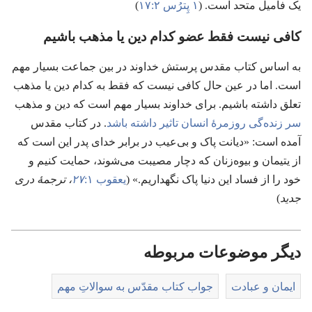
یک فامیل متحد است.‏ (‏
۱ پِترُس ۲:‏۱۷
‏)‏
کافی نیست فقط عضو کدام دین یا مذهب باشیم
به اساس کتاب مقدس پرستش خداوند در بین جماعت بسیار مهم
است.‏ اما در عین حال کافی نیست که فقط به کدام دین یا مذهب
تعلق داشته باشیم.‏ برای خداوند بسیار مهم است که دین و مذهب
سر زنده‌گی روزمرهٔ انسان تاثیر داشته باشد
‏.‏ در کتاب مقدس
آمده است:‏ «دیانت پاک و بی‌عیب در برابر خدای پدر این است که
از یتیمان و بیوه‌زنان که دچار مصیبت می‌شوند،‏ حمایت کنیم و
خود را از فساد این دنیا پاک نگهداریم.‏» (‏
یعقوب ۱:‏
۲۷
‏،‏ ترجمهٔ دری
جدید
‏)‏
دیگر موضوعات مربوطه
ایمان و عبادت
جواب کتاب مقدّس به سوالاتِ مهم