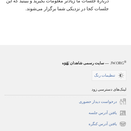
دربارهٔ جلسات ما زیادتر معلومات بگیرید و ببینید که این
جلسات کجا در نزدیکی شما برگزار می‌شوند.‏
®
JW.ORG
— سایت رسمی شاهدان یَهُوَه
تنظیمات رنگ
لینک‌های دسترسی زود
درخواست دیدار حضوری
یافتن آدرس جلسه
(opens
new
یافتن آدرس کنگره
(opens
window)