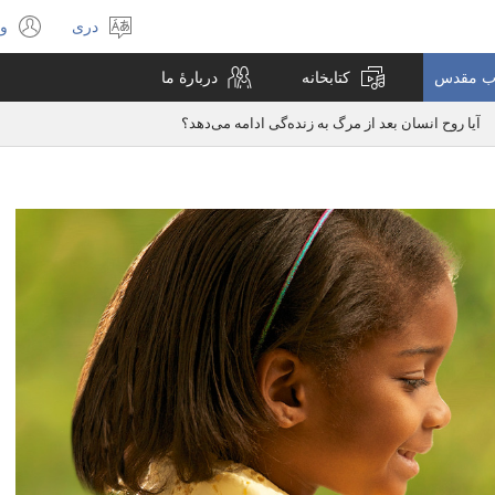
دری
ور
انتخاب
s
لسان
ew
تاب مقدس
کتابخانه
دربارهٔ ما
w)
آیا روح انسان بعد از مرگ به زنده‌گی ادامه می‌دهد؟‏