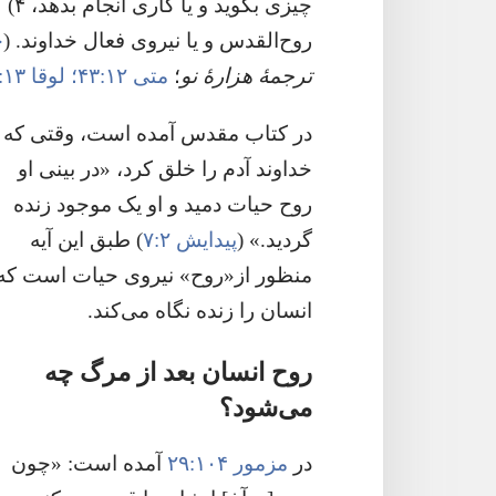
روح‌القدس و یا نیروی فعال خداوند.‏ (‏
خ
ترجمهٔ هزارهٔ نو
‏؛‏
متی ۱۲:‏۴۳؛‏
لوقا ۱۳:‏۱۱
در کتاب مقدس آمده است،‏ وقتی که
خداوند آدم را خلق کرد،‏ «در بینی او
روح حیات دمید و او یک موجود زنده
گردید.‏» (‏
پیدایش ۲:‏۷
‏)‏ طبق این آیه
منظور از«روح» نیروی حیات است که
انسان را زنده نگاه می‌کند.‏
روح انسان بعد از مرگ چه
می‌شود؟‏
در
مزمور ۱۰۴:‏۲۹
آمده است:‏ «چون