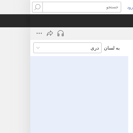
ود
(open
جستجو
n
windo
به لسان