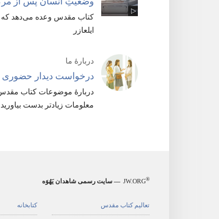
وضعیتِ انسان پس از مر
کتاب مقدس وعده می‌دهد که یک 
ایلعازر
دربارهٔ ما
درخواست دیدار حضوری
دربارهٔ موضوعات کتاب مقدس همرا
معلومات زیادتر بدست بیاورید.‏
®
JW.ORG
— سایت رسمی شاهدان یَهُوَه
تعالیم کتاب مقدس
کتابخانه