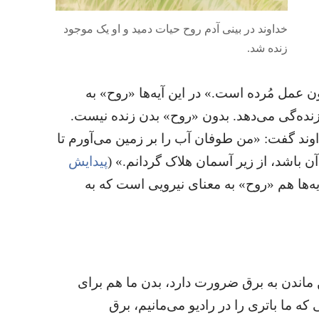
خداوند در بینی آدم روح حیات دمید و او یک موجود
زنده شد.‏
دون عمل مُرده است.‏» در این آیه‌ها «روح» به
زنده‌گی می‌دهد.‏ بدون «روح» بدن زنده نیست.‏
اوند گفت:‏ «من طوفان آب را بر زمین می‌آورم تا
باشد،‏ از زیر آسمان هلاک گردانم.‏» (‏
پیدایش
ن آیه‌ها هم «روح» به معنای نیرویی است که به
اندن به برق ضرورت دارد،‏ بدن ما هم برای
ه ما باتری را در رادیو می‌مانیم،‏ برق