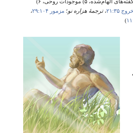
چیزی بگوید و یا کاری انجام بدهد،‏ ۴)‏ گفته‌های الهام‌شده،‏ ۵)‏ موجودات روحی،‏ ۶)‏
روج ۳۵:‏۲۱
‏،‏ ترجمهٔ هزاره نو
‏؛‏
مزمور ۱۰۴:‏۲۹
‏،‏
‏)‏