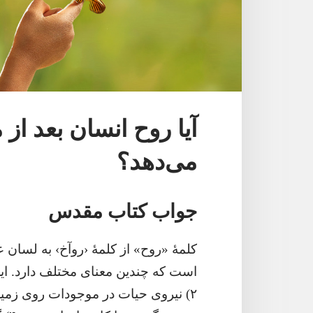
آیا روح انسان بعد از 
می‌دهد؟‏
جواب کتاب مقدس
کلمهٔ «روح» از کلمهٔ ‹روآخ› به لسان ع