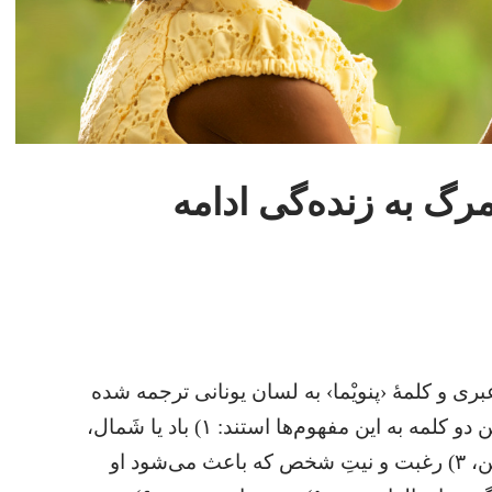
مرگ به زنده‌گی ادامه
بری و کلمهٔ ‹پنویْما› به لسان یونانی ترجمه شده
است که چندین معنای مختلف دارد.‏ این دو کلمه به این مفهوم‌ها استند:‏ ۱)‏ باد یا شَمال،‏
۲)‏ نیروی حیات در موجودات روی زمین،‏ ۳)‏ رغبت و نیتِ شخص که باعث می‌شود او