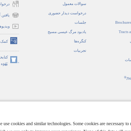
سوالات معمول
درخوا
درخواست دیدار حضوری
یافتن 
(opens
Brochures
جلسات
new
ویدیوه
window)
Tracts 
یادبود مرگ عیسی مسیح
کنگره‌ها
کمک‌ه
(opens
تجربیات
new
کتابخا
window)
سات
(opens
یَهُوَه
new
window)
®
JW
تی
مقدس به سبک تمثیلی
we use cookies and similar technologies. Some cookies are necessary t