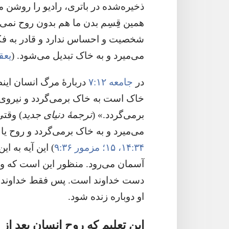
ذخیره‌شده در باتری،‏ رادیو را روشن م
همین قِسِم بدن ما هم بدون روح نمی‌تو
شخصیت و احساس ندارد و قادر به فکر
می‌میرد و به خاک تبدیل می‌شود.‏ (‏
یعقوب
در
جامعه ۱۲:‏۷
دربارهٔ مرگ انسان این
خاک است به خاک برمی‌گردد و نیروی 
برمی‌گردد.‏» (‏
ترجمهٔ دنیای جدید
‏)‏ وق
می‌میرد و به خاک برمی‌گردد و روح یا ن
۳۴:‏۱۴،‏ ۱۵؛‏
مزمور ۳۶:‏۹
‏)‏ این آیه به 
آسمان می‌رود.‏ منظور این است که وقت
دست خداوند است.‏ پس فقط خداوند قد
او دوباره زنده شود.‏
این تعلیم که روح انسان بعد از 