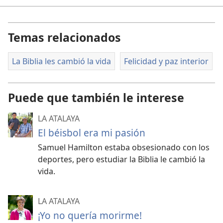
PAÍS:
REPÚBLICA DEMOCRÁTICA ALEMANA
Temas relacionados
OTROS DATOS:
ERA ATEO
La Biblia les cambió la vida
Felicidad y paz interior
MI PASADO
Nací en un pueblo del estado de
Puede que también le interese
Sajonia, en lo que era entonces la
República Democrática Alemana (RDA).
LA ATALAYA
En casa había un ambiente muy
El béisbol era mi pasión
cariñoso, y mis padres me enseñaron
Samuel Hamilton estaba obsesionado con los
elevados valores morales. Como la
deportes, pero estudiar la Biblia le cambió la
RDA era un país comunista, mucha gente en Sajonia
vida.
no consideraba importante la religión. Yo,
personalmente, no creía en Dios. Hubo dos ideologías
que marcaron los primeros dieciocho años de mi vida:
LA ATALAYA
el ateísmo y el comunismo.
¡Yo no quería morirme!