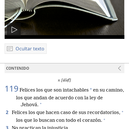
Reproducir
video
Ocultar texto
CONTENIDO
א
[álef]
119
*
Felices los que son intachables
en su camino,
los que andan de acuerdo con la ley de
+
Jehová.
+
2
Felices los que hacen caso de sus recordatorios,
+
los que lo buscan con todo el corazón.
3
No practican la injusticia.