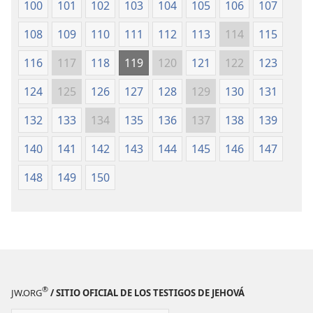
100
101
102
103
104
105
106
107
+
ellos son mis consejeros.
108
109
110
111
112
113
114
115
ד
[dálet]
+
25
Estoy tendido en el polvo.
116
117
118
119
120
121
122
123
+
*
Consérvame con vida según tu promesa.
124
125
126
127
128
129
130
131
26
Te expuse mis caminos, y tú me respondiste;
+
enséñame tus normas.
132
133
134
135
136
137
138
139
27
*
Hazme entender el sentido
de tus órdenes
140
141
142
143
144
145
146
147
*
para que reflexione en
tus maravillosas
+
obras.
148
149
150
28
No he podido dormir de tanta tristeza.
*
Dame fuerzas según tu promesa.
+
29
Aleja de mí el camino del engaño
y favoréceme enseñándome tu ley.
+
30
He elegido el camino de la fidelidad.
Reconozco que tus sentencias son acertadas.
®
JW.ORG
/ SITIO OFICIAL DE LOS TESTIGOS DE JEHOVÁ
+
31
Me aferro a tus recordatorios.