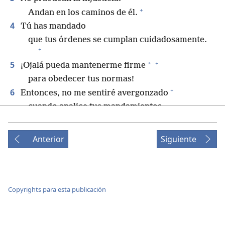
+
Andan en los caminos de él.
4
Tú has mandado
que tus órdenes se cumplan cuidadosamente.
+
+
5
*
¡Ojalá pueda mantenerme firme
para obedecer tus normas!
+
6
Entonces, no me sentiré avergonzado
cuando analice tus mandamientos.
7
Te alabaré con un corazón recto
cuando aprenda tus justas sentencias.
Anterior
Siguiente
8
Obedeceré tus normas.
No me dejes completamente abandonado.
ב
[bet]
9
¿Cómo puede un joven mantener limpio
Copyrights para esta publicación
su camino?
Estando en guardia y actuando de acuerdo
+