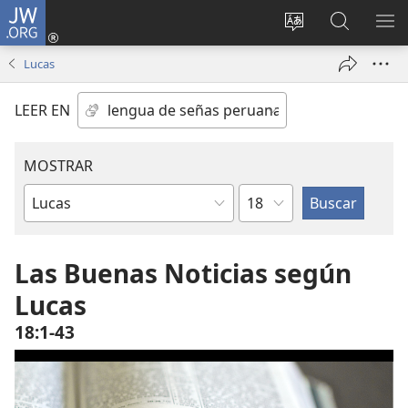
JW.ORG
Iniciar
sesión
Idioma
Búsqueda
MO
(abre
escoger
en
ME
Lucas
una
del sitio
jw.org
nueva
LEER EN
ventana)
MOSTRAR
Capítulo
Libro
de
la
Las Buenas Noticias según
Biblia
Lucas
18:1-43