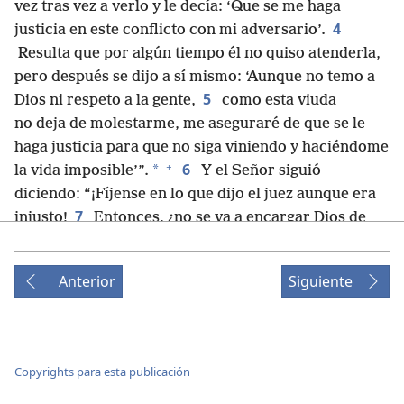
vez tras vez a verlo y le decía: ‘Que se me haga
4
justicia en este conflicto con mi adversario’.
Resulta que por algún tiempo él no quiso atenderla,
pero después se dijo a sí mismo: ‘Aunque no temo a
5
Dios ni respeto a la gente,
como esta viuda
no deja de molestarme, me aseguraré de que se le
haga justicia para que no siga viniendo y haciéndome
+
6
*
la vida imposible’”.
Y el Señor siguió
diciendo: “¡Fíjense en lo que dijo el juez aunque era
7
injusto!
Entonces, ¿no se va a encargar Dios de
que se les haga justicia a los escogidos suyos que día
+
y noche le suplican ayuda,
mientras él es paciente
Anterior
Siguiente
+
8
con ellos?
Les digo que él se encargará de que
se les haga justicia rápidamente. Pero, cuando llegue
*
el Hijo del Hombre, ¿encontrará realmente esa fe
en la tierra?”.
Copyrights para esta publicación
9
También les planteó la siguiente comparación a