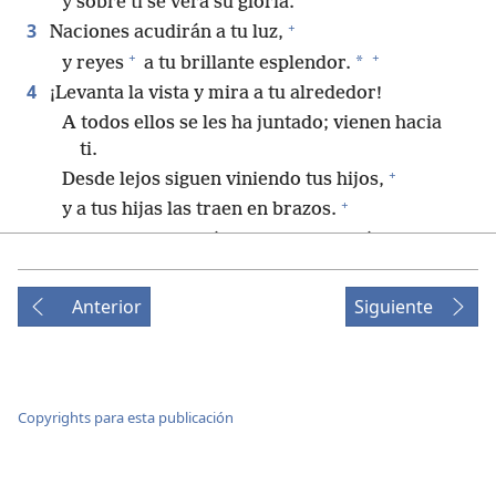
y sobre ti se verá su gloria.
+
3
Naciones acudirán a tu luz,
+
+
*
y reyes
a tu brillante esplendor.
4
¡Levanta la vista y mira a tu alrededor!
A todos ellos se les ha juntado; vienen hacia
ti.
+
Desde lejos siguen viniendo tus hijos,
+
y a tus hijas las traen en brazos.
5
En ese tiempo, verás esto y te pondrás radiante,
+
tu corazón latirá con fuerza y rebosará de
Anterior
Siguiente
alegría,
porque las riquezas del mar se dirigirán a ti;
+
los recursos de las naciones vendrán a ti.
6
*
Multitudes de camellos cubrirán tu tierra,
Copyrights para esta publicación
+
camellos jóvenes de Madián y de Efá.
*
Toda la gente de Saba
vendrá;